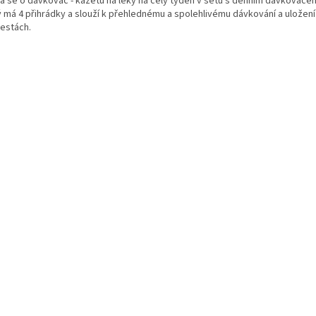
á se o dávkovač - kazetu na léky na celý týden v setu s denním dávkovačem
ý má 4 přihrádky a slouží k přehlednému a spolehlivému dávkování a uložen
cestách.