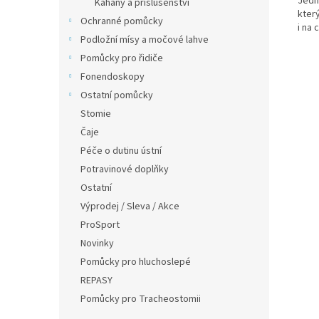
Jedn
Kahany a příslušenství
kter
Ochranné pomůcky
i na 
Podložní mísy a močové lahve
Pomůcky pro řidiče
Fonendoskopy
Ostatní pomůcky
Stomie
Čaje
Péče o dutinu ústní
Potravinové doplňky
Ostatní
Výprodej / Sleva / Akce
ProSport
Novinky
Pomůcky pro hluchoslepé
REPASY
Pomůcky pro Tracheostomii