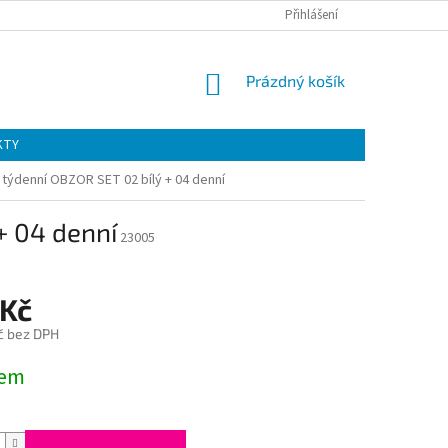
Přihlášení
NÁKUPNÍ
Prázdný košík
KOŠÍK
KTY
 týdenní OBZOR SET 02 bílý + 04 denní
+ 04 denní
23005
 Kč
č bez DPH
dem