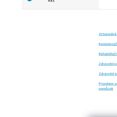
4 Kč
Z
á
p
a
t
Ortopedic
í
Kompenzač
Rehabilita
Zdravotní 
Zdravotní 
Pronájem z
pomůcek