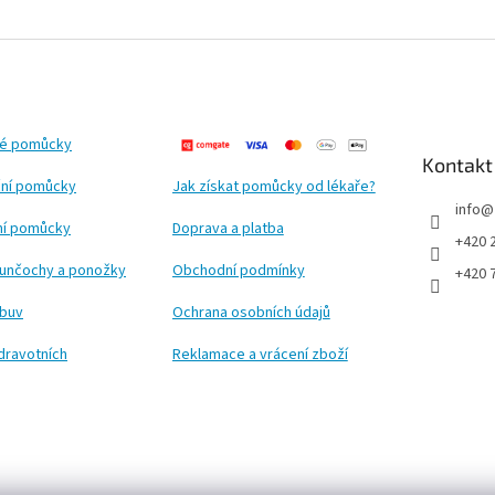
ké pomůcky
Kontakt
ní pomůcky
Jak získat pomůcky od lékaře?
info
@
ční pomůcky
Doprava a platba
+420 
punčochy a ponožky
Obchodní podmínky
+420 
obuv
Ochrana osobních údajů
dravotních
Reklamace a vrácení zboží