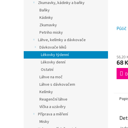
Zkumavky, kádinky a baňky
Baňky
Kádinky
Zkumavky
Půlič
Petriho misky
Láhve, kelímky a dávkovače
Dávkovače léků
Lékovky týdenní
56,20 
68 
Lékovky denní
Ostatní
D
Láhve na moč
Láhve s dávkovačem
Kelímky
Popi
Reagenční láhve
Víčka a uzávěry
Příprava a měření
Det
Misky