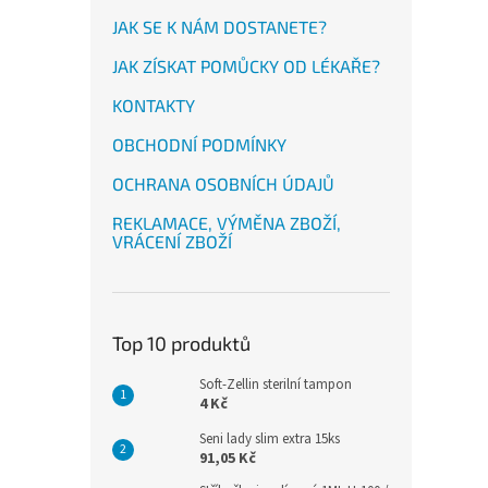
JAK SE K NÁM DOSTANETE?
JAK ZÍSKAT POMŮCKY OD LÉKAŘE?
KONTAKTY
OBCHODNÍ PODMÍNKY
OCHRANA OSOBNÍCH ÚDAJŮ
REKLAMACE, VÝMĚNA ZBOŽÍ,
VRÁCENÍ ZBOŽÍ
Top 10 produktů
Soft-Zellin sterilní tampon
4 Kč
Seni lady slim extra 15ks
91,05 Kč