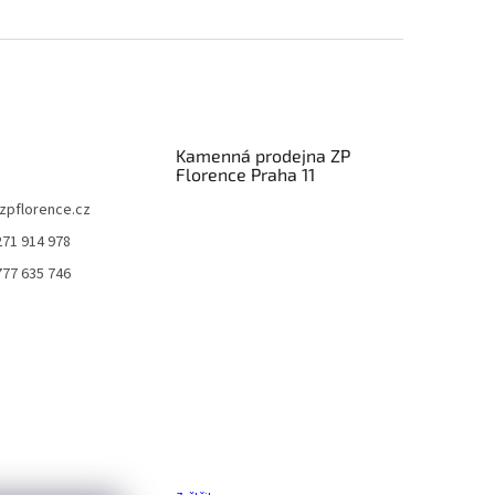
Kamenná prodejna ZP
Florence Praha 11
zpflorence.cz
271 914 978
777 635 746