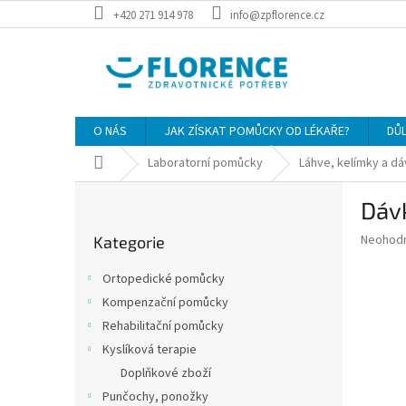
Přejít
+420 271 914 978
info@zpflorence.cz
na
obsah
O NÁS
JAK ZÍSKAT POMŮCKY OD LÉKAŘE?
DŮ
Domů
Laboratorní pomůcky
Láhve, kelímky a d
P
Dávk
o
Přeskočit
s
Průměr
Neohod
Kategorie
kategorie
t
hodnoce
r
produkt
Ortopedické pomůcky
a
je
Kompenzační pomůcky
0,0
n
z
Rehabilitační pomůcky
n
5
í
Kyslíková terapie
hvězdič
p
Doplňkové zboží
a
Punčochy, ponožky