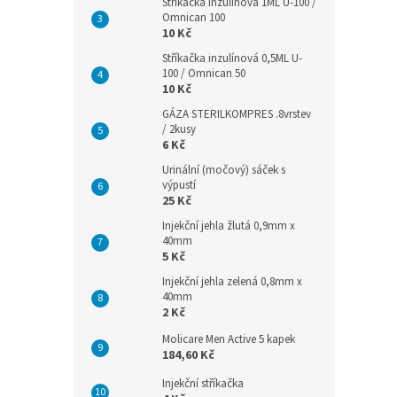
Stříkačka inzulínová 1ML U-100 /
Omnican 100
10 Kč
Stříkačka inzulínová 0,5ML U-
100 / Omnican 50
10 Kč
GÁZA STERILKOMPRES .8vrstev
/ 2kusy
6 Kč
Urinální (močový) sáček s
výpustí
25 Kč
Injekční jehla žlutá 0,9mm x
40mm
5 Kč
Injekční jehla zelená 0,8mm x
40mm
2 Kč
Molicare Men Active 5 kapek
184,60 Kč
Injekční stříkačka