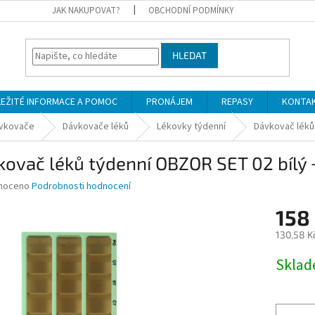
JAK NAKUPOVAT?
OBCHODNÍ PODMÍNKY
HLEDAT
LEŽITÉ INFORMACE A POMOC
PRONÁJEM
REPASY
KONTA
ávkovače
Dávkovače léků
Lékovky týdenní
Dávkovač léků
ovač léků týdenní OBZOR SET 02 bílý 
né
noceno
Podrobnosti hodnocení
ní
158
u
130,58 K
Měrná
Skla
cena:
ek.