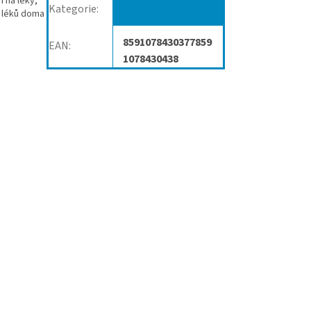
 na léky,
Kategorie
:
Lékovky týdenní
í léků doma
8591078430377859
EAN
:
1078430438