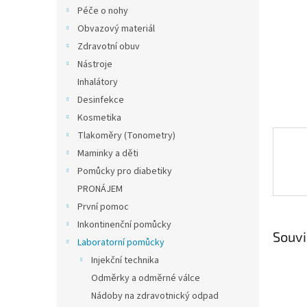
n
Péče o nohy
e
Obvazový materiál
l
Zdravotní obuv
Nástroje
Inhalátory
Desinfekce
Kosmetika
Tlakoměry (Tonometry)
Maminky a děti
Pomůcky pro diabetiky
PRONÁJEM
První pomoc
Inkontinenční pomůcky
Souvi
Laboratorní pomůcky
Injekční technika
Odměrky a odměrné válce
Nádoby na zdravotnický odpad