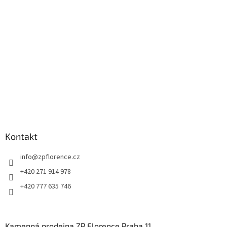
t
í
Kontakt
info
@
zpflorence.cz
+420 271 914 978
+420 777 635 746
Kamenná prodejna ZP Florence Praha 11