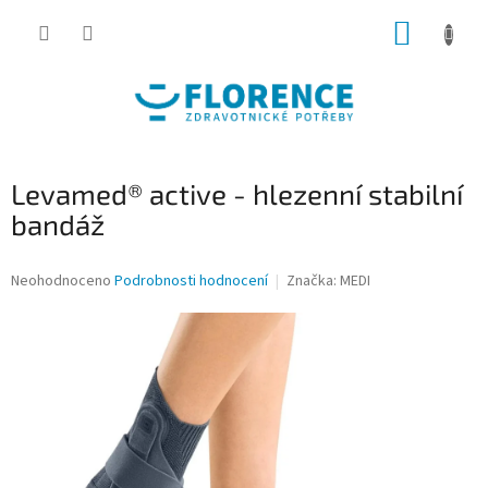
Přejít
NÁKUP
na
obsah
KOŠÍK
Levamed® active - hlezenní stabilní
bandáž
Průměrné
Neohodnoceno
Podrobnosti hodnocení
Značka:
MEDI
hodnocení
produktu
je
0,0
z
5
hvězdiček.