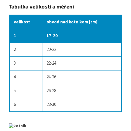
Tabulka velikostí a měření
velikost
obvod nad kotníkem [cm]
1
17-20
2
20-22
3
22-24
4
24-26
5
26-28
6
28-30