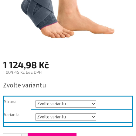
1 124,98 Kč
1 004,45 Kč bez DPH
Měrná
Zvolte variantu
cena:
Strana
Varianta