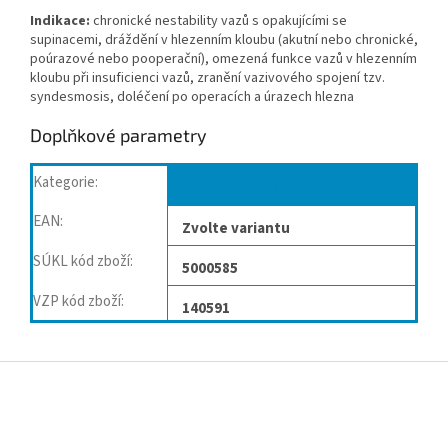
Indikace:
chronické nestability vazů s opakujícími se
supinacemi, dráždění v hlezenním kloubu (akutní nebo chronické,
poúrazové nebo pooperační), omezená funkce vazů v hlezenním
kloubu při insuficienci vazů, zranění vazivového spojení tzv.
syndesmosis, doléčení po operacích a úrazech hlezna
Doplňkové parametry
Kategorie
:
Ortézy, bandáže kotníku
EAN
:
Zvolte variantu
SÚKL kód zboží
:
5000585
VZP kód zboží
:
140591
Z
á
p
a