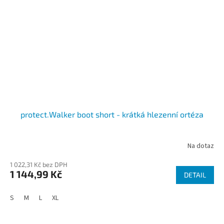
protect.Walker boot short - krátká hlezenní ortéza
Na dotaz
1 022,31 Kč bez DPH
1 144,99 Kč
DETAIL
S
M
L
XL