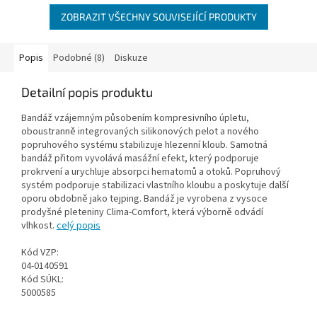
ZOBRAZIT VŠECHNY SOUVISEJÍCÍ PRODUKTY
Popis
Podobné (8)
Diskuze
Detailní popis produktu
Bandáž vzájemným působením kompresivního úpletu,
oboustranně integrovaných silikonových pelot a nového
popruhového systému stabilizuje hlezenní kloub. Samotná
bandáž přitom vyvolává masážní efekt, který podporuje
prokrvení a urychluje absorpci hematomů a otoků. Popruhový
systém podporuje stabilizaci vlastního kloubu a poskytuje další
oporu obdobně jako tejping. Bandáž je vyrobena z vysoce
prodyšné pleteniny Clima-Comfort, která výborně odvádí
vlhkost.
celý popis
Kód VZP:
04-0140591
Kód SÚKL:
5000585