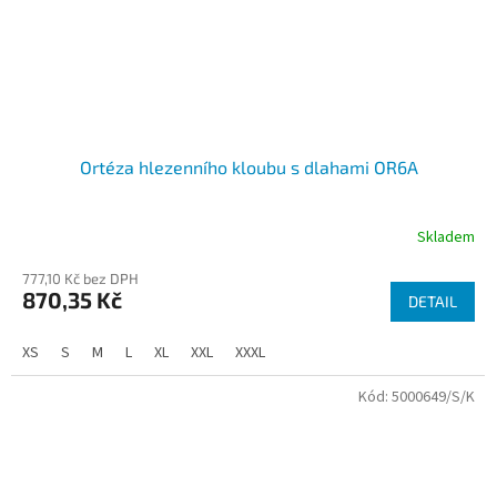
Ortéza hlezenního kloubu s dlahami OR6A
Skladem
777,10 Kč bez DPH
870,35 Kč
DETAIL
XS
S
M
L
XL
XXL
XXXL
Kód:
5000649/S/K