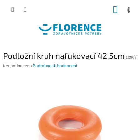
Přejít
NÁKUP
na
obsah
KOŠÍK
Podložní kruh nafukovací 42,5cm
10808
Průměrné
Neohodnoceno
Podrobnosti hodnocení
hodnocení
produktu
je
0,0
z
5
hvězdiček.