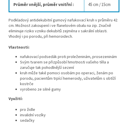
Průměr vnější, průměr vnitřní :
45 cm / 15cm
Podkladový antidekubitní gumový nafukovací kruh v průměru 42
cm. Možnost zakoupení i ve flanelovém obalu na zip. Značně
eliminuje riziko vzniku dekubitů zejména v sakrální oblasti.
Vhodný i po porodu, při hemoroidech.
Vlastnosti:
nafukovací podsedák proti proleženinám, prosezeninám
Svým tvarem se přizpůsobí hmotnosti vašeho těla a
zaručuje tak pohodlnější sezení
kruh může také pomoci osobám po operaci, ženám po
porodu, pacientům trpící hemeroidy, uživatelům s obtíží
kostrče
vyrobeno ze silné gumy
Využití:
pro židle
invalidní vozíky
sedačky