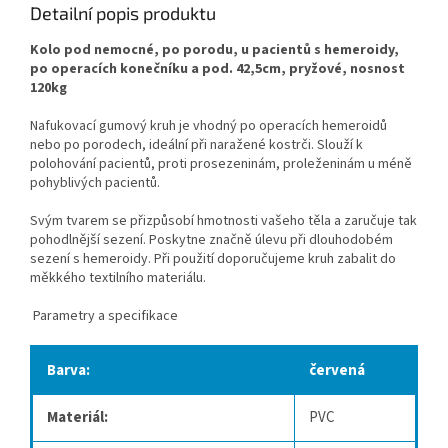
Detailní popis produktu
Kolo pod nemocné, po porodu, u pacientů s hemeroidy,
po operacích konečníku a pod. 42,5cm, pryžové, nosnost
120kg
Nafukovací gumový kruh je vhodný po operacích hemeroidů
nebo po porodech, ideální při naražené kostrči. Slouží k
polohování pacientů, proti prosezeninám, proleženinám u méně
pohyblivých pacientů.
Svým tvarem se přizpůsobí hmotnosti vašeho těla a zaručuje tak
pohodlnější sezení. Poskytne značně úlevu při dlouhodobém
sezení s hemeroidy. Při použití doporučujeme kruh zabalit do
měkkého textilního materiálu.
Parametry a specifikace
Barva:
červená
Materiál:
PVC