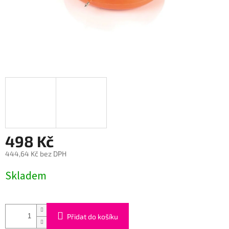
498 Kč
444,64 Kč bez DPH
Měrná
Skladem
cena:
Přidat do košíku