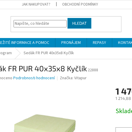
JAK NAKUPOVAT?
OBCHODNÍ PODMÍNKY
HLEDAT
LEŽITÉ INFORMACE A POMOC
PRONÁJEM
REPASY
KONTA
program
Sedák FR PUR 40x35x8 Kyčlík
ák FR PUR 40x35x8 Kyčlík
22888
né
noceno
Podrobnosti hodnocení
Značka:
Vitapur
ní
1 47
u
1 214,88
Měrná
Skla
cena:
ek.