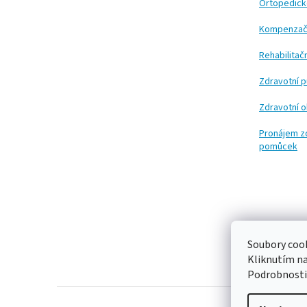
t
Ortopedic
í
Kompenzač
Rehabilita
Zdravotní 
Zdravotní 
Pronájem z
pomůcek
Soubory cook
Kliknutím n
Podrobnosti