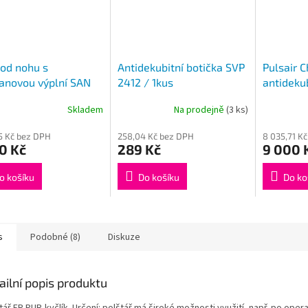
pod nohu s
Antidekubitní botička SVP
Pulsair C
anovou výplní SAN
2412 / 1kus
antideku
20 x 17cm
Skladem
Na prodejně
(3 ks)
Průměrné
hodnocení
55 Kč bez DPH
258,04 Kč bez DPH
8 035,71 K
produktu
0 Kč
289 Kč
9 000 
je
5,0
z
o košíku
Do košíku
Do ko
5
hvězdiček.
s
Podobné (8)
Diskuze
ailní popis produktu
tář FR PUR-kyčlík. Určení: polštář má široké možnosti využití, např. po oper