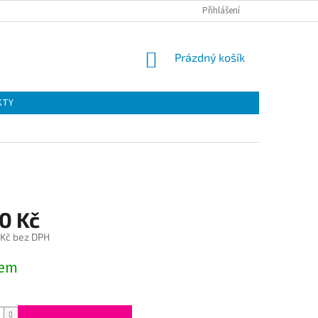
Přihlášení
NÁKUPNÍ
Prázdný košík
KOŠÍK
KTY
0 Kč
 Kč bez DPH
dem