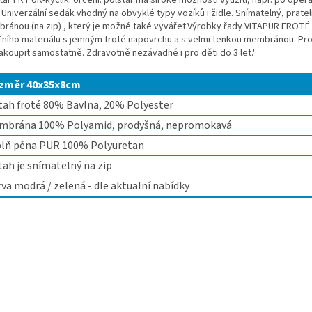
 Univerzální sedák vhodný na obvyklé typy vozíků i židle. Snímatelný, prat
ránou (na zip) , který je možné také vyvářet.Výrobky řady VITAPUR FROTÉ
čního materiálu s jemným froté napovrchu a s velmi tenkou membránou. P
akoupit samostatně. Zdravotně nezávadné i pro děti do 3 let.'
změr 40x35x8cm
ah froté 80% Bavlna, 20% Polyester
mbrána 100% Polyamid, prodyšná, nepromokavá
plň pěna PUR 100% Polyuretan
ah je snímatelný na zip
va modrá / zelená - dle aktualní nabídky