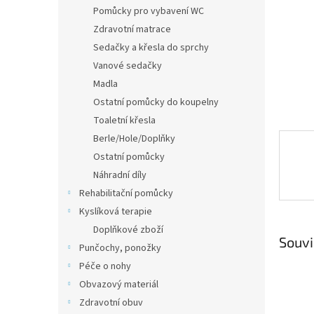
n
Pomůcky pro vybavení WC
e
Zdravotní matrace
l
Sedačky a křesla do sprchy
Vanové sedačky
Madla
Ostatní pomůcky do koupelny
Toaletní křesla
Berle/Hole/Doplňky
Ostatní pomůcky
Náhradní díly
Rehabilitační pomůcky
Kyslíková terapie
Doplňkové zboží
Souvi
Punčochy, ponožky
Péče o nohy
Obvazový materiál
Zdravotní obuv