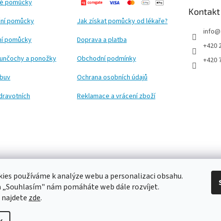
ké pomůcky
Kontakt
ní pomůcky
Jak získat pomůcky od lékaře?
info
@
ční pomůcky
Doprava a platba
+420 
punčochy a ponožky
Obchodní podmínky
+420 
obuv
Ochrana osobních údajů
dravotních
Reklamace a vrácení zboží
ies používáme k analýze webu a personalizaci obsahu.
a „Souhlasím" nám pomáháte web dále rozvíjet.
 najdete
zde
.