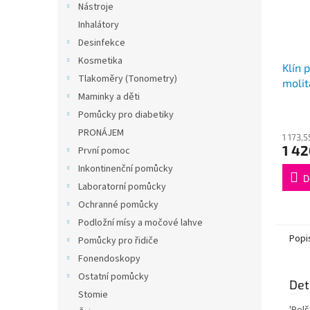
Nástroje
Inhalátory
Desinfekce
Kosmetika
Klín 
Tlakoměry (Tonometry)
molit
Maminky a děti
66 x 
Pomůcky pro diabetiky
PRONÁJEM
1 173,
1 42
První pomoc
Inkontinenční pomůcky
D
Laboratorní pomůcky
Ochranné pomůcky
Podložní mísy a močové lahve
Popi
Pomůcky pro řidiče
Fonendoskopy
Ostatní pomůcky
Det
Stomie
'Polš