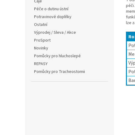
Čaje
péči.
Péče o dutinu ústní
memb
Potravinové doplňky
funk
lze z
Ostatní
Výprodej / Sleva / Akce
Ro
ProSport
Pot
Novinky
Me
Pomůcky pro hluchoslepé
Vý
REPASY
Pot
Pomůcky pro Tracheostomii
Bar