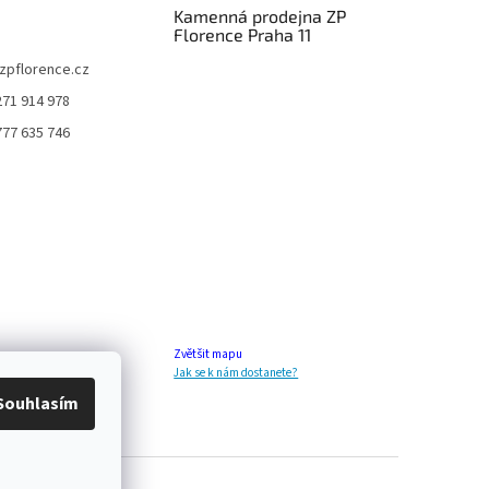
Kamenná prodejna ZP
Florence Praha 11
zpflorence.cz
271 914 978
777 635 746
Zvětšit mapu
Jak se k nám dostanete?
Souhlasím