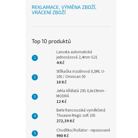
REKLAMACE, VÝMĚNA ZBOŽÍ,
VRÁCENÍ ZBOŽÍ
Top 10 produktů
Lanceta automatická
jednorázová 2,4mm G21
4 Kč
Stříkačka inzulínová 0,5ML U-
100 / Omnican 50
10 Kč
Jehla křídlatá 23G 0,6x19mm -
MODRÁ
12 Kč
Berle francouzská vyměkčená
Thuasne Magic soft 105
272,39 Kč
Chodítko/Rollator - repasované
990 Kč