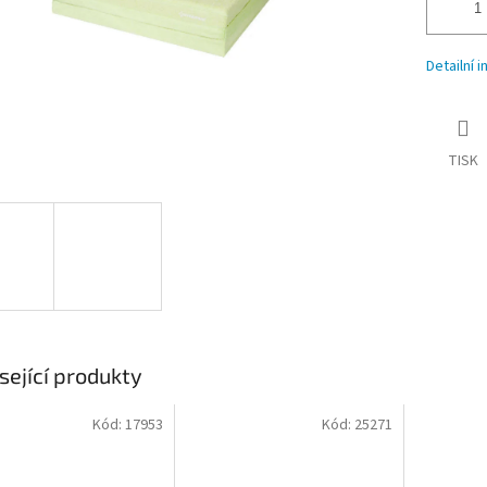
Detailní 
TISK
sející produkty
Kód:
17953
Kód:
25271