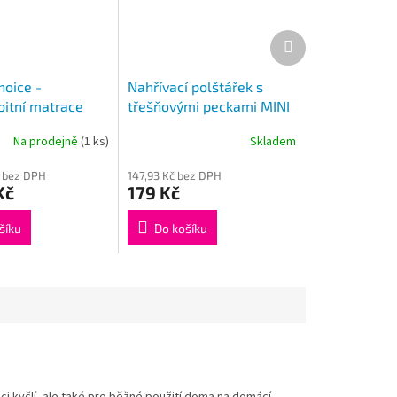
Další
produkt
hoice -
Nahřívací polštářek s
bitní matrace
třešňovými peckami MINI
15x15cm
Na prodejně
(1 ks)
Skladem
č bez DPH
147,93 Kč bez DPH
Kč
179 Kč
šíku
Do košíku
aci kyčlí, ale také pro běžné použití doma na domácí