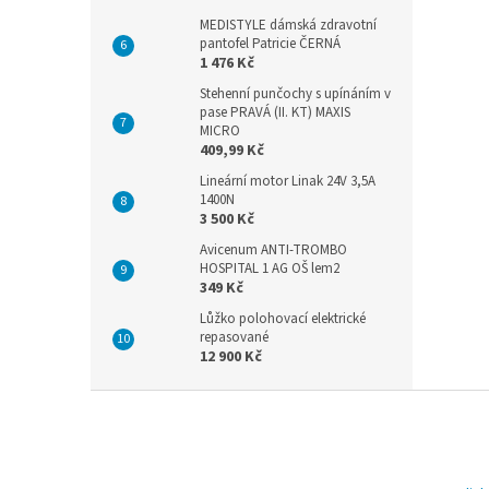
MEDISTYLE dámská zdravotní
pantofel Patricie ČERNÁ
1 476 Kč
Stehenní punčochy s upínáním v
pase PRAVÁ (II. KT) MAXIS
MICRO
409,99 Kč
Lineární motor Linak 24V 3,5A
1400N
3 500 Kč
Avicenum ANTI-TROMBO
HOSPITAL 1 AG OŠ lem2
349 Kč
Lůžko polohovací elektrické
repasované
12 900 Kč
Z
á
p
a