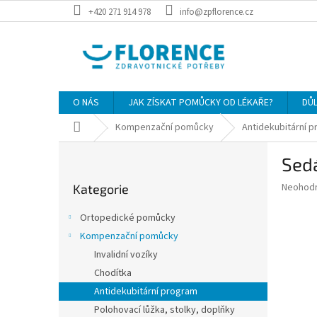
Přejít
+420 271 914 978
info@zpflorence.cz
na
obsah
O NÁS
JAK ZÍSKAT POMŮCKY OD LÉKAŘE?
DŮ
Domů
Kompenzační pomůcky
Antidekubitární 
P
Sed
o
Přeskočit
s
Průměr
Neohod
Kategorie
kategorie
t
hodnoce
r
produkt
Ortopedické pomůcky
a
je
Kompenzační pomůcky
0,0
n
z
Invalidní vozíky
n
5
í
Chodítka
hvězdič
p
Antidekubitární program
a
Polohovací lůžka, stolky, doplňky