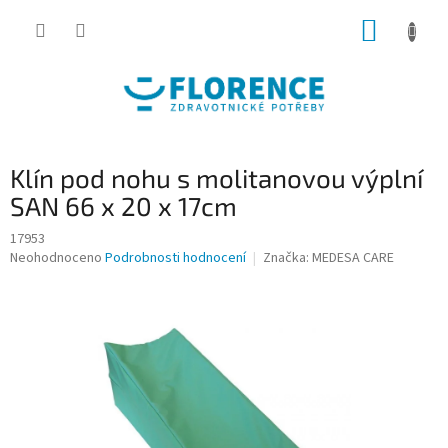
Přejít
NÁKUP
na
obsah
KOŠÍK
Klín pod nohu s molitanovou výplní
SAN 66 x 20 x 17cm
17953
Průměrné
Neohodnoceno
Podrobnosti hodnocení
Značka:
MEDESA CARE
hodnocení
produktu
je
0,0
z
5
hvězdiček.