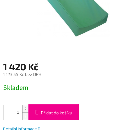
1 420 Kč
1 173,55 Kč bez DPH
Měrná
Skladem
cena:
Přidat do košíku
Detailní informace