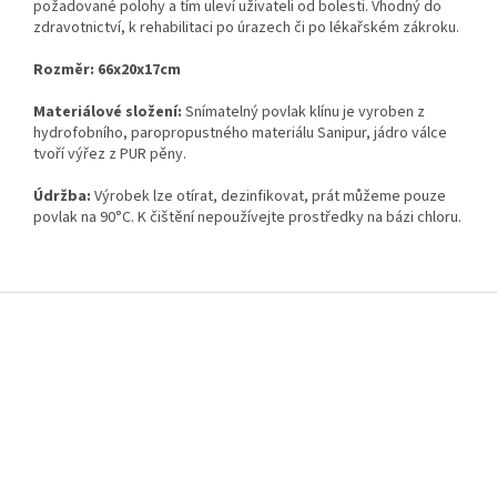
požadované polohy a tím uleví uživateli od bolesti. Vhodný do
zdravotnictví, k rehabilitaci po úrazech či po lékařském zákroku.
Rozměr: 66x20x17cm
Materiálové složení:
Snímatelný povlak klínu je vyroben z
hydrofobního, paropropustného materiálu Sanipur, jádro válce
tvoří výřez z PUR pěny.
Údržba:
Výrobek lze otírat, dezinfikovat, prát můžeme pouze
povlak na 90°C. K čištění nepoužívejte prostředky na bázi chloru.
Z
á
p
a
t
í