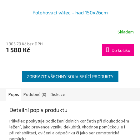
Polohovací válec - had 150x26cm
Skladem
1 305,79 Kč bez DPH
1 580 Kč
Do košíku
ZOBRAZIT VŠECHNY SOUVISEJÍCÍ PRODUKTY
Popis
Podobné (8)
Diskuze
Detailní popis produktu
Půlválec poskytuje podložení dolních končetin při dlouhodobém
ležení, jako prevence vzniku dekubitů. Vhodnou pomůckou je i
při rehabilitaci, cvičení a odpočinku či jako senzomotorická
pomůcka.