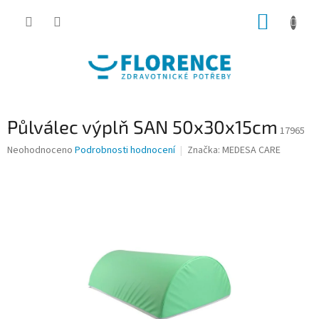
Přejít
NÁKUP
na
obsah
KOŠÍK
Půlválec výplň SAN 50x30x15cm
17965
Průměrné
Neohodnoceno
Podrobnosti hodnocení
Značka:
MEDESA CARE
hodnocení
produktu
je
0,0
z
5
hvězdiček.