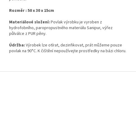
Rozměr : 50 x 30 x 15cm
Materiálové složení:
Povlak výrobku je vyroben z
hydrofobního, paropropustného materiálu Sanipur, výřez
půlválce z PUR pěny.
Údržba:
Výrobek lze otírat, dezinfikovat, prát můžeme pouze
povlak na 90°C. K čištění nepoužívejte prostředky na bázi chloru.
Z
á
p
a
t
í