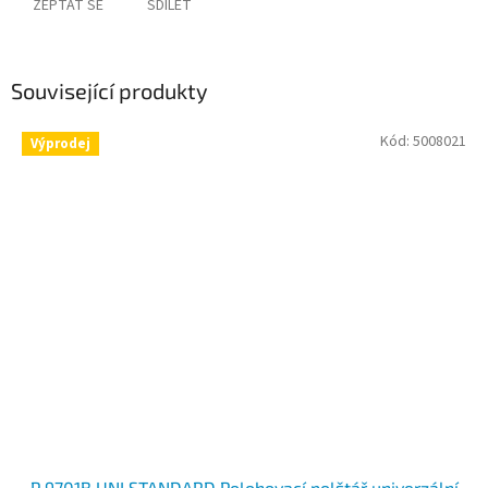
ZEPTAT SE
SDÍLET
Související produkty
Kód:
5008021
Výprodej
P 9701B UNI STANDARD Polohovací polštář univerzální