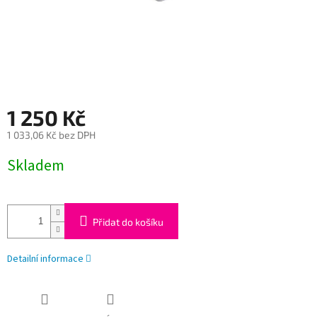
1 250 Kč
1 033,06 Kč bez DPH
Měrná
Skladem
cena:
Přidat do košíku
Detailní informace