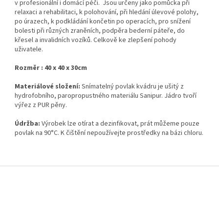
v profesionální i domácí péči. Jsou určeny jako pomůcka při
relaxaci a rehabilitaci, k polohování, při hledání úlevové polohy,
po úrazech, k podkládání končetin po operacích, pro snížení
bolesti při různých zraněních, podpěra bederní páteře, do
křesel a invalidních vozíků. Celkově ke zlepšení pohody
uživatele.
Rozměr : 40 x 40 x 30cm
Materiálové složení:
Snímatelný povlak kvádru je ušitý z
hydrofobního, paropropustného materiálu Sanipur. Jádro tvoří
výřez z PUR pěny.
Údržba:
Výrobek lze otírat a dezinfikovat, prát můžeme pouze
povlak na 90°C. K čištění nepoužívejte prostředky na bázi chloru.
Z
á
p
a
t