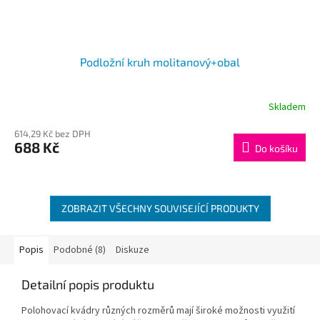
Podložní kruh molitanový+obal
Skladem
614,29 Kč bez DPH
688 Kč
Do košíku
ZOBRAZIT VŠECHNY SOUVISEJÍCÍ PRODUKTY
Popis
Podobné (8)
Diskuze
Detailní popis produktu
Polohovací kvádry různých rozměrů mají široké možnosti využití