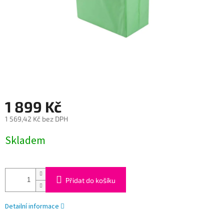
1 899 Kč
1 569,42 Kč bez DPH
Měrná
Skladem
cena:
Přidat do košíku
Detailní informace