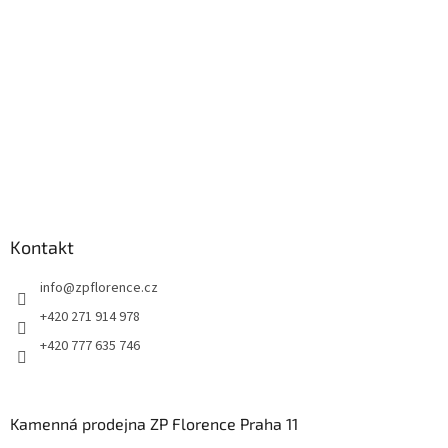
í
Kontakt
info
@
zpflorence.cz
+420 271 914 978
+420 777 635 746
Kamenná prodejna ZP Florence Praha 11