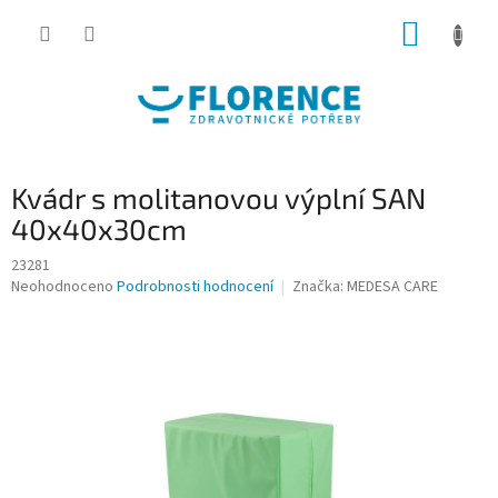
Přejít
NÁKUP
na
obsah
KOŠÍK
Kvádr s molitanovou výplní SAN
40x40x30cm
23281
Průměrné
Neohodnoceno
Podrobnosti hodnocení
Značka:
MEDESA CARE
hodnocení
produktu
je
0,0
z
5
hvězdiček.