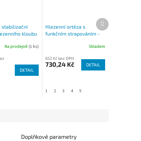
Další
produkt
stabilizační
Hlezenní ortéza s
lezenního kloubu
funkčním strapováním -
T Qmed
Ligastrap Malleo 2180
Na prodejně
(1 ks)
Skladem
bez
652 Kč bez DPH
730,24 Kč
DETAIL
DETAIL
1
2
3
4
5
Doplňkové parametry