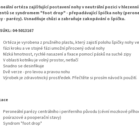
neální ortéza zajišťující postavení nohy v neutrální pozici v hlezen
ientů se syndromem "foot drop" - přepadávající špička nohy (perone
y - parézy). Usnadňuje chůzi a zabraňuje zakopávání o špičku.
SÚKL: 04-5013167
Ortéza je vyrobena z pružného plastu, který zajistí polohu špičky nohy v
fázi kroku a ve stojné fázi umožní přirozený odval nohy
Nízká hmotnost, rychlé nasazení a fixace pomocí pásků na suché zipy
V oblasti kotníku je volný prostor, netlačí
Snadno se desinfikuje
Dvě verze - pro levou a pravou nohu
Výrobek je zdravotnický prostředek. Přečtěte si prosím návod k použití.
kace
Peroneální parézy centrálního i periferního původu (cévní mozkové přího
poúrazové a pooperační stavy)
Syndrom "foot drop"