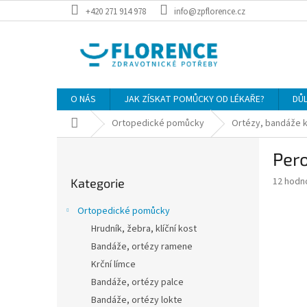
Přejít
+420 271 914 978
info@zpflorence.cz
na
obsah
O NÁS
JAK ZÍSKAT POMŮCKY OD LÉKAŘE?
DŮ
Domů
Ortopedické pomůcky
Ortézy, bandáže k
P
Per
o
Přeskočit
s
Průměr
12 hodn
Kategorie
kategorie
t
hodnoce
r
produkt
Ortopedické pomůcky
a
je
Hrudník, žebra, klíční kost
4,1
n
z
Bandáže, ortézy ramene
n
5
í
Krční límce
hvězdič
p
Bandáže, ortézy palce
a
Bandáže, ortézy lokte