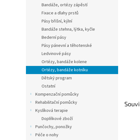
n
Bandáže, ortézy zápěstí
e
Fixace a dlahy prstů
l
Pásy břišní, kýlní
Bandáže stehna, lýtka, kyčle
Bederní pásy
Pásy pánevní a těhotenské
Ledvinové pásy
Ortézy, bandáže kolene
Ortézy, bandáže kotníku
Dětský program
Ostatní
Kompenzační pomůcky
Rehabilitační pomůcky
Souvi
Kyslíková terapie
Doplňkové zboží
Punčochy, ponožky
Péče o nohy