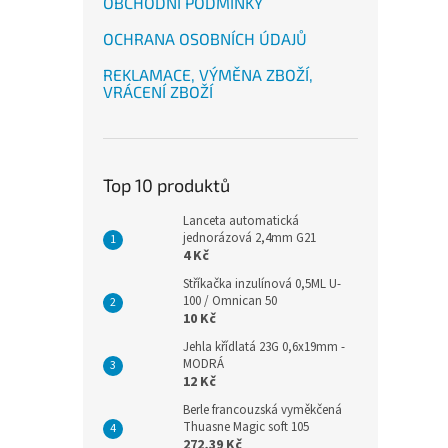
OBCHODNÍ PODMÍNKY
OCHRANA OSOBNÍCH ÚDAJŮ
REKLAMACE, VÝMĚNA ZBOŽÍ,
VRÁCENÍ ZBOŽÍ
Top 10 produktů
Lanceta automatická
jednorázová 2,4mm G21
4 Kč
Stříkačka inzulínová 0,5ML U-
100 / Omnican 50
10 Kč
Jehla křídlatá 23G 0,6x19mm -
MODRÁ
12 Kč
Berle francouzská vyměkčená
Thuasne Magic soft 105
272,39 Kč