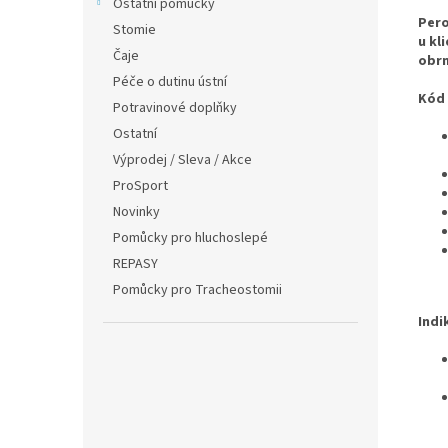
Ostatní pomůcky
Pero
Stomie
u kl
Čaje
obrn
Péče o dutinu ústní
Kód 
Potravinové doplňky
Ostatní
Výprodej / Sleva / Akce
ProSport
Novinky
Pomůcky pro hluchoslepé
REPASY
Pomůcky pro Tracheostomii
Indi