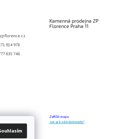
Kamenná prodejna ZP
Florence Praha 11
zpflorence.cz
271 914 978
777 635 746
Zvětšit mapu
Jak se k nám dostanete?
Souhlasím