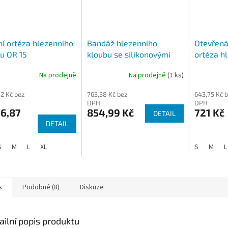
ní ortéza hlezenního
Bandáž hlezenního
Otevřená 
u OR 15
kloubu se silikonovými
ortéza h
polštářky Levamed
AFO SOF
Na prodejně
Na prodejně
(1 ks)
rné
cení
42 Kč bez
763,38 Kč bez
643,75 Kč 
ktu
DPH
DPH
06,87
854,99 Kč
721 Kč
DETAIL
DETAIL
ček.
S
M
L
XL
S
M
L
s
Podobné (8)
Diskuze
ailní popis produktu