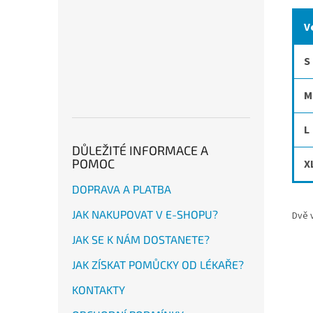
V
S
M
L
DŮLEŽITÉ INFORMACE A
POMOC
X
DOPRAVA A PLATBA
JAK NAKUPOVAT V E-SHOPU?
Dvě v
JAK SE K NÁM DOSTANETE?
JAK ZÍSKAT POMŮCKY OD LÉKAŘE?
KONTAKTY