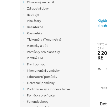
Obvazový materiál
Zdravotní obuv
Nástroje
Rigid
Inhalátory
kloub
Desinfekce
Kosmetika
Průmě
Tlakoměry (Tonometry)
hodno
1 970,
produ
Maminky a děti
DPH
je
Pomůcky pro diabetiky
2 2
4,5
Kč
PRONÁJEM
z
5
První pomoc
hvězdi
XS
Inkontinenční pomůcky
Laboratorní pomůcky
Ochranné pomůcky
Popi
Podložní mísy a močové lahve
Pomůcky pro řidiče
Fonendoskopy
Det