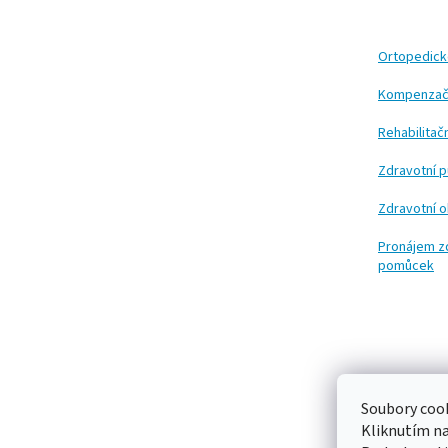
p
a
t
Ortopedic
í
Kompenzač
Rehabilita
Zdravotní 
Zdravotní 
Pronájem z
pomůcek
Soubory cook
Kliknutím n