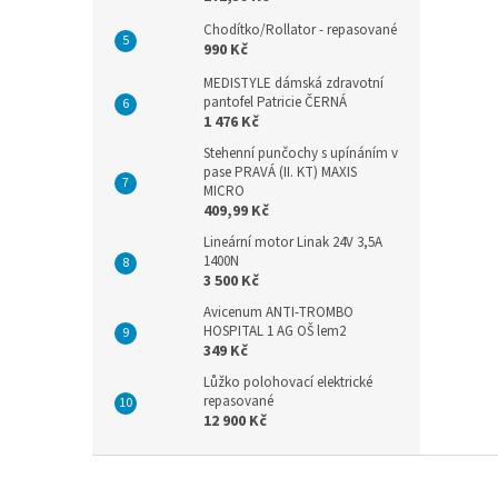
Chodítko/Rollator - repasované
990 Kč
MEDISTYLE dámská zdravotní
pantofel Patricie ČERNÁ
1 476 Kč
Stehenní punčochy s upínáním v
pase PRAVÁ (II. KT) MAXIS
MICRO
409,99 Kč
Lineární motor Linak 24V 3,5A
1400N
3 500 Kč
Avicenum ANTI-TROMBO
HOSPITAL 1 AG OŠ lem2
349 Kč
Lůžko polohovací elektrické
repasované
12 900 Kč
Z
á