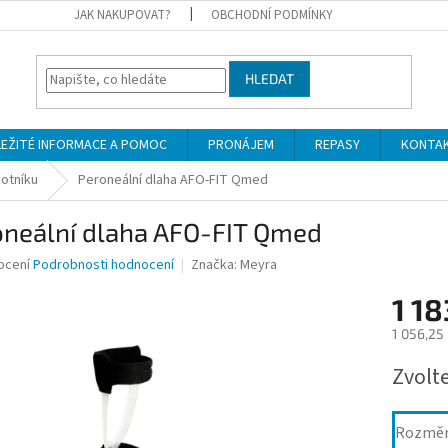
JAK NAKUPOVAT?
OBCHODNÍ PODMÍNKY
HLEDAT
LEŽITÉ INFORMACE A POMOC
PRONÁJEM
REPASY
KONTA
otníku
Peroneální dlaha AFO-FIT Qmed
oneální dlaha AFO-FIT Qmed
né
ocení
Podrobnosti hodnocení
Značka:
Meyra
ní
1 18
u
1 056,25
Měrná
Zvolt
cena:
ek.
Rozmě