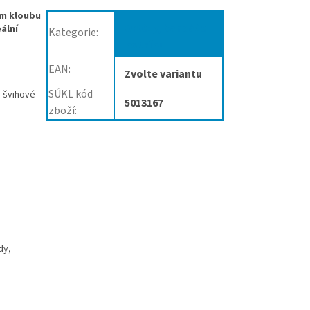
ním kloubu
Ortézy, bandáže
ální
Kategorie
:
kotníku
EAN
:
Zvolte variantu
SÚKL kód
e švihové
5013167
zboží
:
dy,