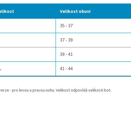
elikost
Velikost obuvi
35 - 37
37 - 39
39 - 41
L
41 - 44
erze - pro levou a pravou nohu. Velikost odpovídá velikosti bot.