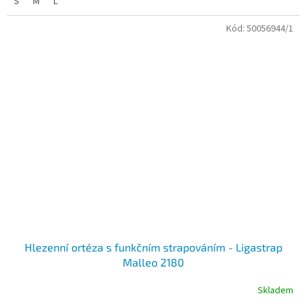
S
M
L
Kód:
50056944/1
Hlezenní ortéza s funkčním strapováním - Ligastrap
Malleo 2180
Skladem