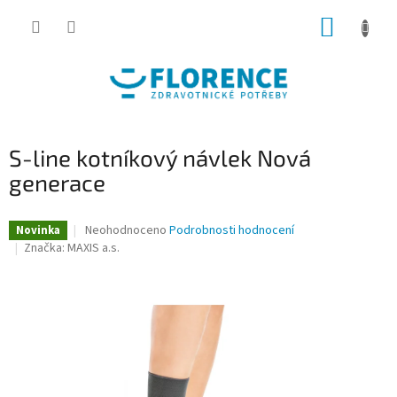
Přejít
NÁKUP
na
obsah
KOŠÍK
S-line kotníkový návlek Nová
generace
Průměrné
Neohodnoceno
Podrobnosti hodnocení
Novinka
hodnocení
Značka:
MAXIS a.s.
produktu
je
0,0
z
5
hvězdiček.