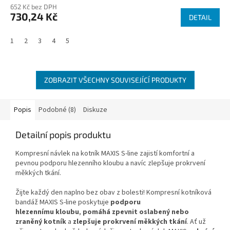
652 Kč bez DPH
730,24 Kč
DETAIL
1
2
3
4
5
ZOBRAZIT VŠECHNY SOUVISEJÍCÍ PRODUKTY
Popis
Podobné (8)
Diskuze
Detailní popis produktu
Kompresní návlek na kotník MAXIS S-line zajistí komfortní a
pevnou podporu hlezenního kloubu a navíc zlepšuje prokrvení
měkkých tkání.
Žijte každý den naplno bez obav z bolesti! Kompresní kotníková
bandáž MAXIS S-line poskytuje
podporu
hlezennímu kloubu
,
pomáhá zpevnit oslabený nebo
zraněný kotník
a
zlepšuje prokrvení měkkých tkání
. Ať už