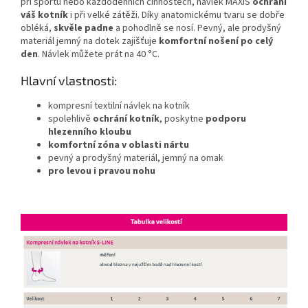
při sportu nebo každodenních činnostech, návlek MAXIS
ochrání
váš kotník
i při velké zátěži. Díky anatomickému tvaru se dobře
obléká,
skvěle padne
a pohodlně se nosí. Pevný, ale prodyšný
materiál jemný na dotek zajišťuje
komfortní nošení po celý
den
. Návlek můžete prát na 40 °C.
Hlavní vlastnosti:
kompresní textilní návlek na kotník
spolehlivě
ochrání kotník
, poskytne
podporu
hlezenního kloubu
komfortní zóna v oblasti nártu
pevný a prodyšný materiál, jemný na omak
pro levou i pravou nohu