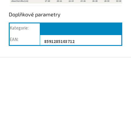
Doplňkové parametry
Kategorie
:
Ortézy, bandáže kotníku
EAN
:
8591285103712
Z
á
p
a
t
í