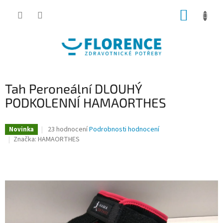
Přejít
NÁKUP
na
obsah
KOŠÍK
Tah Peroneální DLOUHÝ
PODKOLENNÍ HAMAORTHES
Průměrné
23 hodnocení
Podrobnosti hodnocení
Novinka
hodnocení
Značka:
HAMAORTHES
produktu
je
4,4
z
5
hvězdiček.