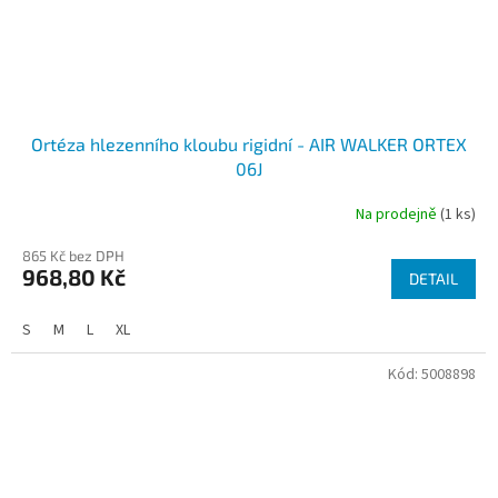
Ortéza hlezenního kloubu rigidní - AIR WALKER ORTEX
06J
Na prodejně
(1 ks)
865 Kč bez DPH
968,80 Kč
DETAIL
S
M
L
XL
Kód:
5008898