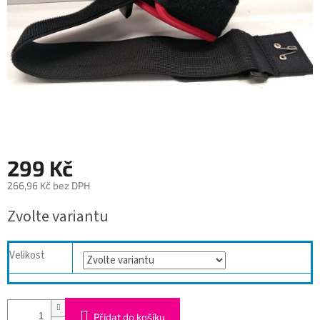
299 Kč
266,96 Kč bez DPH
Měrná
Zvolte variantu
cena:
Velikost
Přidat do košíku