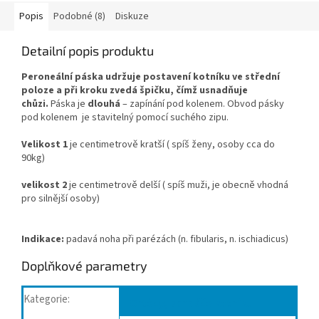
Popis
Podobné (8)
Diskuze
Detailní popis produktu
Peroneální páska udržuje postavení kotníku ve střední
poloze a při kroku zvedá špičku, čímž usnadňuje
chůzi.
Páska je
dlouhá
– zapínání pod kolenem. Obvod pásky
pod kolenem je stavitelný pomocí suchého zipu.
Velikost 1
je centimetrově kratší ( spíš ženy, osoby cca do
90kg)
velikost 2
je centimetrově delší ( spíš muži, je obecně vhodná
pro silnější osoby)
Indikace:
padavá noha při parézách (n. fibularis, n. ischiadicus)
Doplňkové parametry
Kategorie
:
Ortézy, bandáže kotníku