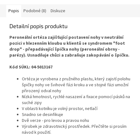
Popis
Podobné (8)
Diskuze
Detailní popis produktu
Peroneální ortéza zajišťující postavení nohy v neutrální
pozici v hlezenním kloubu u klientů se syndromem "foot
drop" - přepadávající špička nohy (peroneální obrny -
parézy). Usnadňuje chůzi a zabraňuje zakopávání o špičku.
Kód SÚKL: 04-5013167
Ortéza je vyrobena z pružného plastu, který zajistí polohu
špičky nohy ve švihové fázi kroku a ve stojné fázi umožní
přirozený odval nohy
Nízká hmotnost, rychlé nasazení a fixace pomocí pásků na
suché zipy
V oblasti kotníku je volný prostor, netlačí
Snadno se desinfikuje
Dvě verze - pro levou a pravou nohu
Výrobek je zdravotnický prostředek. Přečtěte si prosím
návod k použití.