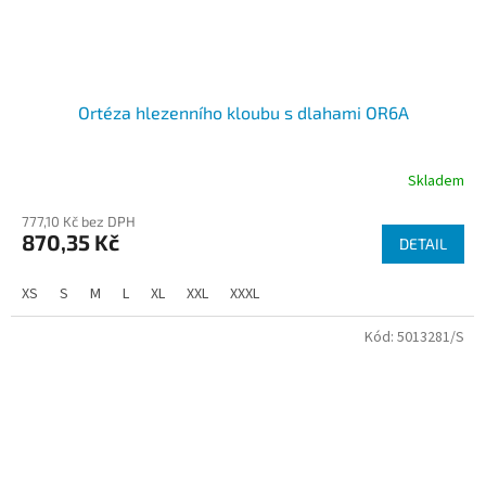
Ortéza hlezenního kloubu s dlahami OR6A
Skladem
777,10 Kč bez DPH
870,35 Kč
DETAIL
XS
S
M
L
XL
XXL
XXXL
Kód:
5013281/S