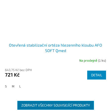
Otevřená stabilizační ortéza hlezenního kloubu AFO
SOFT Qmed
Na prodejně
(1 ks)
643,75 Kč bez DPH
721 Kč
DETAIL
S
M
L
ZOBRAZIT VŠECHNY SOUVISEJÍCÍ PRODUKTY