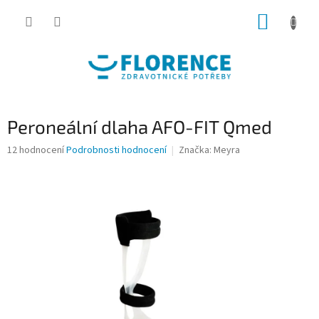
Přejít
NÁKUP
na
obsah
KOŠÍK
Peroneální dlaha AFO-FIT Qmed
Průměrné
12 hodnocení
Podrobnosti hodnocení
Značka:
Meyra
hodnocení
produktu
je
4,1
z
5
hvězdiček.