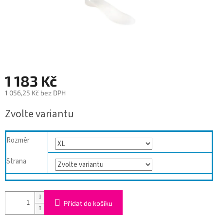
1 183 Kč
1 056,25 Kč bez DPH
Měrná
Zvolte variantu
cena:
Rozměr
Strana
Přidat do košíku