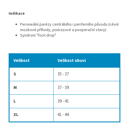
Indikace
Peroneální parézy centrálního i periferního původu (cévní
mozkové příhody, poúrazové a pooperační stavy)
Syndrom "foot drop"
Velikost
Velikost obuvi
S
35 - 37
M
37 - 39
L
39 - 41
XL
41 - 44