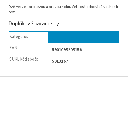
Dvě verze - pro levou a pravou nohu. Velikost odpovídá velikosti
bot.
Doplňkové parametry
Kategorie
:
Ortézy, bandáže kotníku
EAN
:
5901095205156
SÚKL kód zboží
:
5013167
Z
á
p
a
t
í