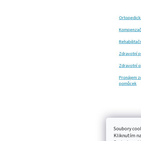
p
a
t
Ortopedic
í
Kompenzač
Rehabilita
Zdravotní 
Zdravotní 
Pronájem z
pomůcek
Soubory cook
Kliknutím n