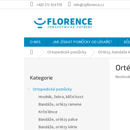
Přejít
+420 271 914 978
info@zpflorence.cz
na
obsah
O NÁS
JAK ZÍSKAT POMŮCKY OD LÉKAŘE?
DŮ
Domů
Ortopedické pomůcky
Ortézy, bandáže k
P
Orté
o
Přeskočit
s
Průměr
Neohod
Kategorie
kategorie
t
hodnoce
r
produkt
Ortopedické pomůcky
a
je
Hrudník, žebra, klíční kost
0,0
n
z
Bandáže, ortézy ramene
n
5
í
Krční límce
hvězdič
p
Bandáže, ortézy palce
a
Bandáže, ortézy lokte