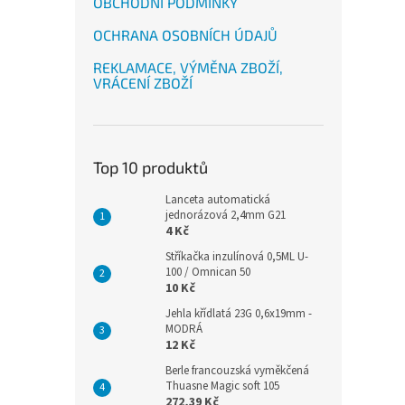
OBCHODNÍ PODMÍNKY
OCHRANA OSOBNÍCH ÚDAJŮ
REKLAMACE, VÝMĚNA ZBOŽÍ,
VRÁCENÍ ZBOŽÍ
Top 10 produktů
Lanceta automatická
jednorázová 2,4mm G21
4 Kč
Stříkačka inzulínová 0,5ML U-
100 / Omnican 50
10 Kč
Jehla křídlatá 23G 0,6x19mm -
MODRÁ
12 Kč
Berle francouzská vyměkčená
Thuasne Magic soft 105
272,39 Kč