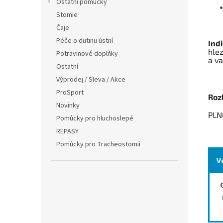
Ostatní pomůcky
Stomie
Čaje
Péče o dutinu ústní
Ind
hlez
Potravinové doplňky
a va
Ostatní
Výprodej / Sleva / Akce
ProSport
Rozl
Novinky
PLN
Pomůcky pro hluchoslepé
REPASY
Pomůcky pro Tracheostomii
V