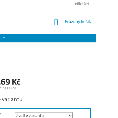
Přihlášení
NÁKUPNÍ
Prázdný košík
KOŠÍK
KTY
,69 Kč
č bez DPH
e variantu
a