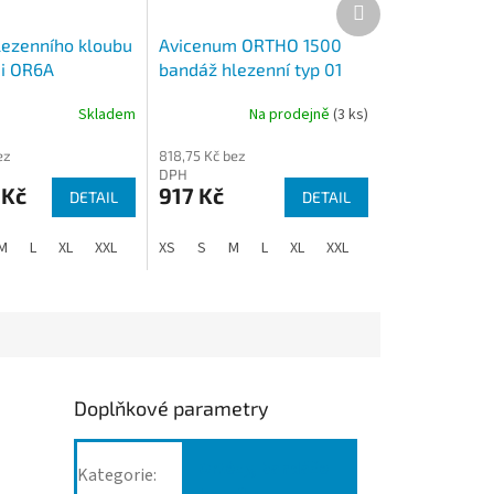
Další
produkt
lezenního kloubu
Avicenum ORTHO 1500
i OR6A
bandáž hlezenní typ 01
Skladem
Na prodejně
(3 ks)
ez
818,75 Kč bez
DPH
 Kč
917 Kč
DETAIL
DETAIL
M
L
XL
XXL
XXXL
XS
S
M
L
XL
XXL
Doplňkové parametry
Ortézy, bandáže
Kategorie
: