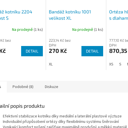
áž kotníku 2204
Bandáž kotníku 1001
Ortéza h
ost S
velikost XL
s dlaham
Na prodejně
(1 ks)
Na prodejně
(1 ks)
 Kč bez
223,14 Kč bez
777,10 Kč b
DPH
DPH
Kč
270 Kč
870,35
DETAIL
DETAIL
XL
XS
S
s
Podobné (8)
Diskuze
ailní popis produktu
Efektivní stabilizace kotníku díky mediální a laterální plastové výztuze
Individuální přizpůsobení ortézy díky flexibilnímu systému šněrování
Vynikající komfort nošení zajišťuje maximálně prodyšný a měkký materiál