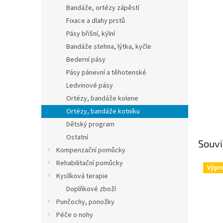
n
Bandáže, ortézy zápěstí
e
Fixace a dlahy prstů
l
Pásy břišní, kýlní
Bandáže stehna, lýtka, kyčle
Bederní pásy
Pásy pánevní a těhotenské
Ledvinové pásy
Ortézy, bandáže kolene
Ortézy, bandáže kotníku
Dětský program
Ostatní
Souvi
Kompenzační pomůcky
Rehabilitační pomůcky
Výpr
Kyslíková terapie
Doplňkové zboží
Punčochy, ponožky
Péče o nohy