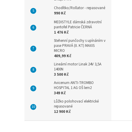
Chodítko/Rollator - repasované
990 Kč
MEDISTYLE dámská zdravotní
pantofel Patricie ČERNÁ
1 476 Kč
Stehenní punčochy s upínáním v
pase PRAVÁ (II. KT) MAXIS
MICRO
409,99 Kč
Lineární motor Linak 24V 3,5A
1400N
3 500 Kč
Avicenum ANTI-TROMBO
HOSPITAL 1 AG OŠ lem2
349 Kč
Lůžko polohovací elektrické
repasované
12 900 Kč
Z
á