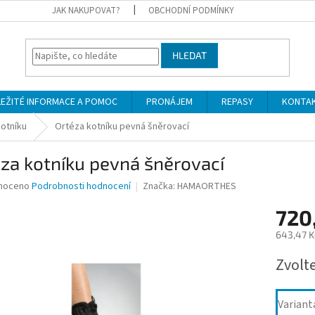
JAK NAKUPOVAT?
OBCHODNÍ PODMÍNKY
HLEDAT
LEŽITÉ INFORMACE A POMOC
PRONÁJEM
REPASY
KONTA
otníku
Ortéza kotníku pevná šněrovací
za kotníku pevná šněrovací
né
noceno
Podrobnosti hodnocení
Značka:
HAMAORTHES
ní
720
u
643,47 K
Měrná
Zvolt
cena:
ek.
Variant