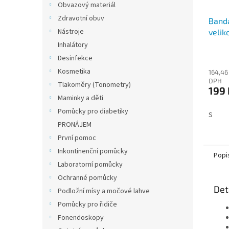
Obvazový materiál
Zdravotní obuv
Band
Nástroje
velik
Inhalátory
Desinfekce
Kosmetika
164,46
DPH
Tlakoměry (Tonometry)
199 
Maminky a děti
Pomůcky pro diabetiky
S
PRONÁJEM
První pomoc
Inkontinenční pomůcky
Popi
Laboratorní pomůcky
Ochranné pomůcky
Det
Podložní mísy a močové lahve
Pomůcky pro řidiče
Fonendoskopy