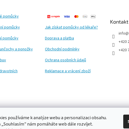
ké pomůcky
Kontakt
ní pomůcky
Jak získat pomůcky od lékaře?
info
@
ční pomůcky
Doprava a platba
+420 
punčochy a ponožky
Obchodní podmínky
+420 
obuv
Ochrana osobních údajů
dravotních
Reklamace a vrácení zboží
ies používáme k analýze webu a personalizaci obsahu.
a „Souhlasím" nám pomáháte web dále rozvíjet.