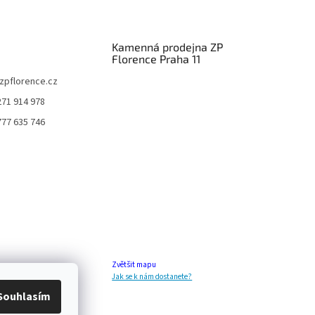
Kamenná prodejna ZP
Florence Praha 11
zpflorence.cz
271 914 978
777 635 746
Zvětšit mapu
Jak se k nám dostanete?
Souhlasím