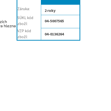
kotníku
Záruka
:
2 roky
SÚKL kód
04-5007565
zích
zboží
:
ra hlezna
VZP kód
04-0136264
zboží
: