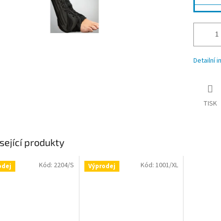
Detailní 
TISK
sející produkty
Kód:
2204/S
Kód:
1001/XL
odej
Výprodej