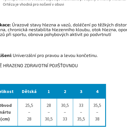
Ortéza je vhodná pro nošení v obuvi
ikace:
Úrazové stavy hlezna a vazů, doléčení po těžkých distor
na, chronická nestabilita hlezenního kloubu, otok hlezna, opo
zů při sportu, obnova pohybových aktivit po podvrtnutí
išení:
Univerzální pro pravou a levou končetinu.
Ě HRAZENO ZDRAVOTNÍ POJIŠŤOVNOU
elikost
Dětská
1
2
3
4
Obvod
25,5
28
30,5
33
35,5
nártu
–
–
–
–
–
(cm)
28
30,5
33
35,5
38