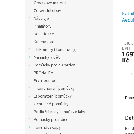
Obvazový materiál
Zdravotní obuv
Kotní
Nástroje
Aequi
Inhalátory
Desinfekce
Kosmetika
1 510,
DPH
Tlakoměry (Tonometry)
1 69
Maminky a děti
Kč
Pomůcky pro diabetiky
PRONÁJEM
1
2
První pomoc
Inkontinenční pomůcky
Laboratorní pomůcky
Popi
Ochranné pomůcky
Podložní mísy a močové lahve
Det
Pomůcky pro řidiče
Fonendoskopy
Band