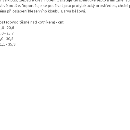
řívá kloub, zlepšuje krevní oběh. Zajišťuje terapeutické teplo a tím zmenšu
stivé potíže. Doporučuje se používat jako profylaktický prostředek, chrání 
éna při oslabení hlezenního kloubu. Barva béžová.
kost (obvod těsně nad kotníkem) - cm:
5,6 - 20,6
,0 - 25,7
6,0 - 30,8
31,1 - 35,9