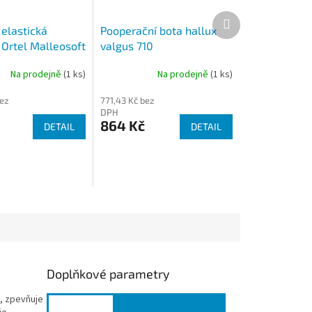
Další
produkt
 elastická
Pooperační bota hallux
 Ortel Malleosoft
valgus 710
Na prodejně
(1 ks)
Na prodejně
(1 ks)
Průměrné
hodnocení
bez
771,43 Kč bez
produktu
DPH
je
864 Kč
DETAIL
DETAIL
4,3
z
5
hvězdiček.
Doplňkové parametry
, zpevňuje