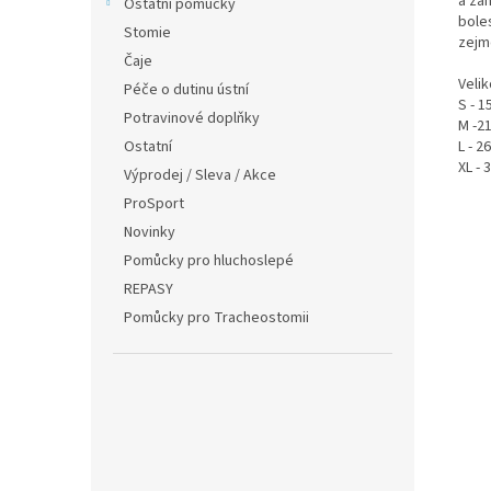
a zah
Ostatní pomůcky
bole
Stomie
zejm
Čaje
Veli
Péče o dutinu ústní
S - 1
Potravinové doplňky
M -21
Ostatní
L - 2
XL - 
Výprodej / Sleva / Akce
ProSport
Novinky
Pomůcky pro hluchoslepé
REPASY
Pomůcky pro Tracheostomii