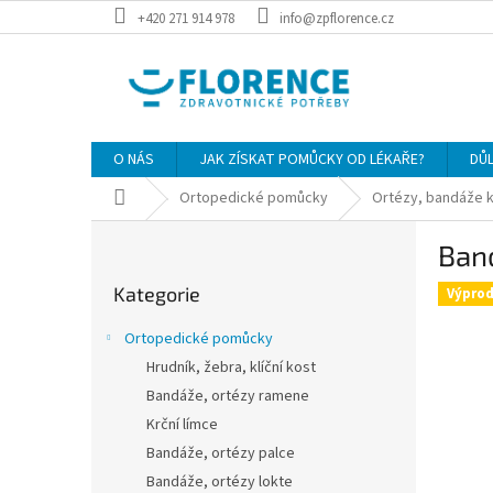
Přejít
+420 271 914 978
info@zpflorence.cz
na
obsah
O NÁS
JAK ZÍSKAT POMŮCKY OD LÉKAŘE?
DŮ
Domů
Ortopedické pomůcky
Ortézy, bandáže k
P
Band
o
Přeskočit
s
Kategorie
kategorie
Výprod
t
r
Ortopedické pomůcky
a
Hrudník, žebra, klíční kost
n
Bandáže, ortézy ramene
n
í
Krční límce
p
Bandáže, ortézy palce
a
Bandáže, ortézy lokte