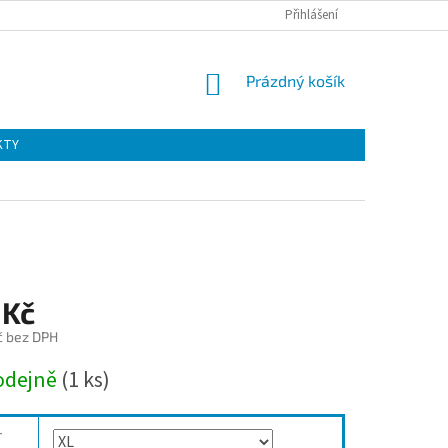
Přihlášení
NÁKUPNÍ
Prázdný košík
KOŠÍK
KTY
 Kč
č bez DPH
odejně
(1 ks)
r