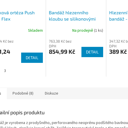
ková ortéza Push
Bandáž hlezenního
Hlezenní
 Flex
kloubu se silikonovými
bandáž -
polštářky Levamed
3600
Skladem
Na prodejně
(1 ks)
04 Kč bez
763,38 Kč bez
347,32 Kč 
DPH
DPH
1,24
854,99 Kč
389 Kč
DETAIL
DETAIL
3
s
Podobné (8)
Diskuze
ailní popis produktu
áž je vyrobena z prodyšného, perforovaného neoprénu podšitého bavlnou