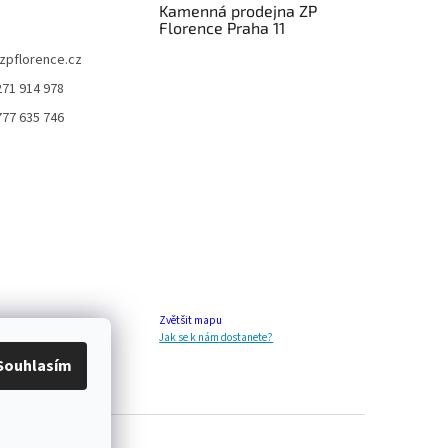
Kamenná prodejna ZP
Florence Praha 11
zpflorence.cz
271 914 978
777 635 746
Zvětšit mapu
Jak se k nám dostanete?
Souhlasím