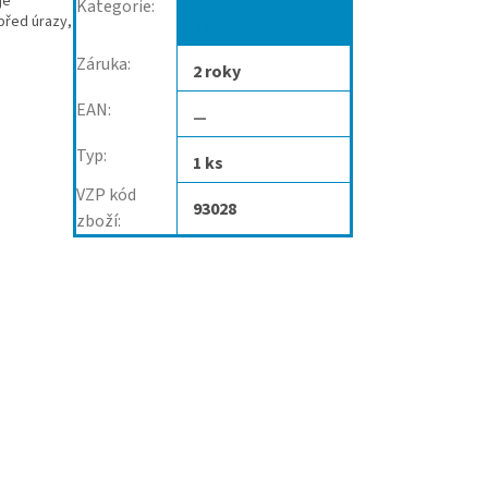
Ortézy, bandáže
je
Kategorie
:
před úrazy,
kotníku
Záruka
:
2 roky
EAN
:
—
Typ
:
1 ks
VZP kód
93028
zboží
: