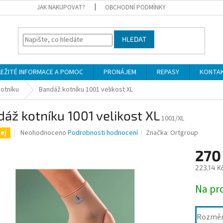
JAK NAKUPOVAT?
OBCHODNÍ PODMÍNKY
HLEDAT
LEŽITÉ INFORMACE A POMOC
PRONÁJEM
REPASY
KONTA
otníku
Bandáž kotníku 1001 velikost XL
áž kotníku 1001 velikost XL
1001/XL
Průměrné
Neohodnoceno
Podrobnosti hodnocení
Značka:
Ortgroup
ej
hodnocení
produktu
270
je
223,14 K
0,0
z
Měrná
Na pr
5
cena:
hvězdiček.
Rozmě