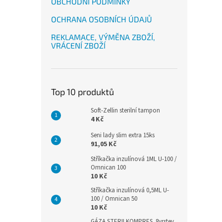
OBCHODNÍ PODMÍNKY
OCHRANA OSOBNÍCH ÚDAJŮ
REKLAMACE, VÝMĚNA ZBOŽÍ,
VRÁCENÍ ZBOŽÍ
Top 10 produktů
Soft-Zellin sterilní tampon
4 Kč
Seni lady slim extra 15ks
91,05 Kč
Stříkačka inzulínová 1ML U-100 /
Omnican 100
10 Kč
Stříkačka inzulínová 0,5ML U-
100 / Omnican 50
10 Kč
GÁZA STERILKOMPRES .8vrstev