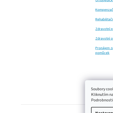
t
Ortopedic
í
Kompenzač
Rehabilita
Zdravotní 
Zdravotní 
Pronájem z
pomůcek
Soubory cook
Kliknutím n
Podrobnosti