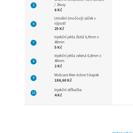
/ 2kusy
6 Kč
Urinální (močový) sáček s
výpustí
25 Kč
Injekční jehla žlutá 0,9mm x
40mm
5 Kč
Injekční jehla zelená 0,8mm x
40mm
2 Kč
Molicare Men Active 5 kapek
184,60 Kč
Injekční stříkačka
4 Kč
Z
á
p
a