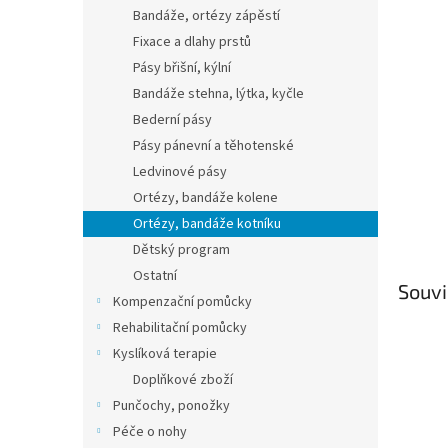
n
Bandáže, ortézy zápěstí
e
Fixace a dlahy prstů
l
Pásy břišní, kýlní
Bandáže stehna, lýtka, kyčle
Bederní pásy
Pásy pánevní a těhotenské
Ledvinové pásy
Ortézy, bandáže kolene
Ortézy, bandáže kotníku
Dětský program
Ostatní
Souvi
Kompenzační pomůcky
Rehabilitační pomůcky
Kyslíková terapie
Doplňkové zboží
Punčochy, ponožky
Péče o nohy