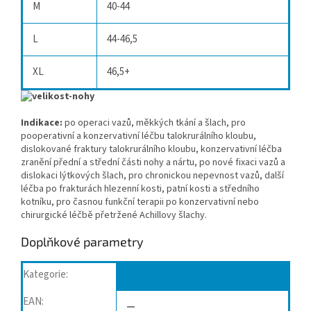
M
40-44
L
44-46,5
XL
46,5+
Indikace:
po operaci vazů, měkkých tkání a šlach, pro
pooperativní a konzervativní léčbu talokrurálního kloubu,
dislokované fraktury talokrurálního kloubu, konzervativní léčba
zranění přední a střední části nohy a nártu, po nové fixaci vazů a
dislokaci lýtkových šlach, pro chronickou nepevnost vazů, další
léčba po frakturách hlezenní kosti, patní kosti a středního
kotníku, pro časnou funkční terapii po konzervativní nebo
chirurgické léčbě přetržené Achillovy šlachy.
Doplňkové parametry
Kategorie
:
Ortézy, bandáže kotníku
EAN
:
—