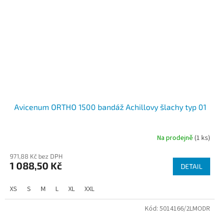
Avicenum ORTHO 1500 bandáž Achillovy šlachy typ 01
Na prodejně
(1 ks)
971,88 Kč bez DPH
1 088,50 Kč
DETAIL
XS
S
M
L
XL
XXL
Kód:
5014166/2LMODR