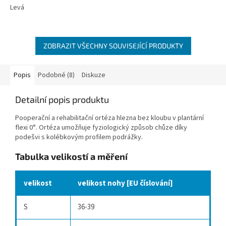
Levá
ZOBRAZIT VŠECHNY SOUVISEJÍCÍ PRODUKTY
Popis
Podobné (8)
Diskuze
Detailní popis produktu
Pooperační a rehabilitační ortéza hlezna bez kloubu v plantární
flexi 0°. Ortéza umožňuje fyziologický způsob chůze díky
podešvi s kolébkovým profilem podrážky.
Tabulka velikostí a měření
velikost
velikost nohy [EU číslování]
S
36-39