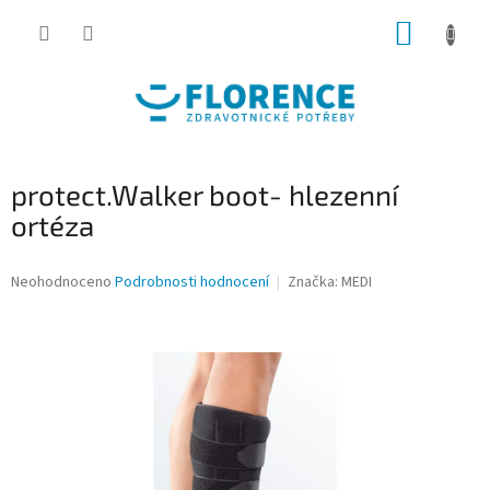
Přejít
NÁKUP
na
obsah
KOŠÍK
protect.Walker boot- hlezenní
ortéza
Průměrné
Neohodnoceno
Podrobnosti hodnocení
Značka:
MEDI
hodnocení
produktu
je
0,0
z
5
hvězdiček.