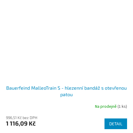
Bauerfeind MalleoTrain S - hlezenní bandáž s otevřenou
patou
Na prodejně
(1 ks)
996,51 Kč bez DPH
1 116,09 Kč
DETAIL