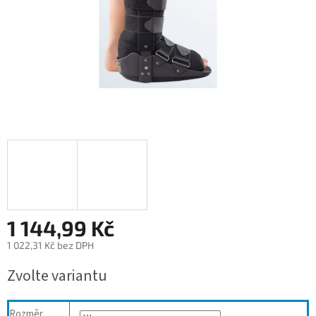
1 144,99 Kč
1 022,31 Kč bez DPH
Měrná
Zvolte variantu
cena:
Rozměr