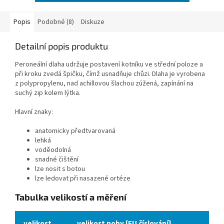
Popis
Podobné (8)
Diskuze
Detailní popis produktu
Peroneální dlaha udržuje postavení kotníku ve střední poloze a
při kroku zvedá špičku, čímž usnadňuje chůzi. Dlaha je vyrobena
z polypropylenu, nad achillovou šlachou zúžená, zapínání na
suchý zip kolem lýtka.
Hlavní znaky:
anatomicky předtvarovaná
lehká
voděodolná
snadné čištění
lze nosit s botou
lze ledovat při nasazené ortéze
Tabulka velikostí a měření
velikost
velikost nohy [EU číslování]