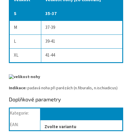
S
35-37
M
37-39
L
39-41
XL
41-44
Indikace:
padavá noha při parézách (n.fiburalis, n.ischiadicus)
Doplňkové parametry
Kategorie
:
Ortézy, bandáže kotníku
EAN
:
Zvolte variantu