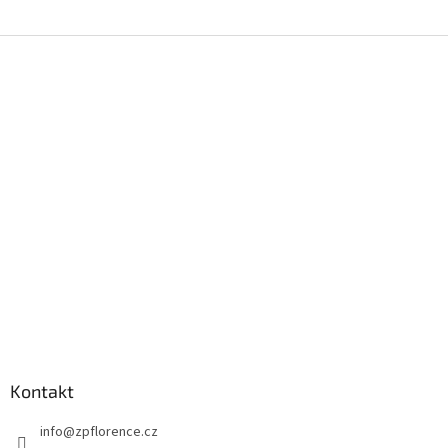
Z
á
p
a
t
í
Kontakt
info
@
zpflorence.cz