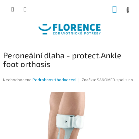
Přejít
NÁKUP
na
obsah
KOŠÍK
Peroneální dlaha - protect.Ankle
foot orthosis
Průměrné
Neohodnoceno
Podrobnosti hodnocení
Značka:
SANOMED-spol.s r.o.
hodnocení
produktu
je
0,0
z
5
hvězdiček.