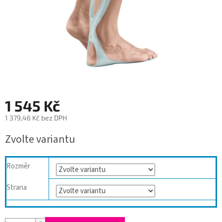
1 545 Kč
1 379,46 Kč bez DPH
Měrná
Zvolte variantu
cena:
Rozměr
Strana