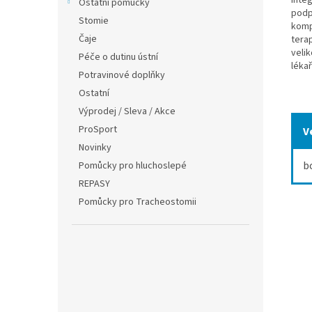
inte
Ostatní pomůcky
podp
Stomie
komp
Čaje
tera
velik
Péče o dutinu ústní
lékař
Potravinové doplňky
Ostatní
Výprodej / Sleva / Akce
ProSport
V
Novinky
b
Pomůcky pro hluchoslepé
REPASY
Pomůcky pro Tracheostomii