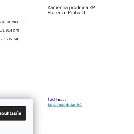
Kamenná prodejna ZP
Florence Praha 11
zpflorence.cz
271 914 978
777 635 746
Zvětšit mapu
Jak se k nám dostanete?
Souhlasím