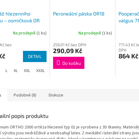
áž hlezenního
Peroneální páska OR18
Pooperač
u – osmičková OR
valgus 7
Na prodejně
(1 ks)
Na prodejně
(1 ks)
Průměrné
hodnocení
 Kč bez
259,01 Kč bez DPH
771,43 Kč b
produktu
290,09 Kč
DPH
je
Kč
864 Kč
DETAIL
4,3
z
Do košíku
5
L
XL
XXL
XXXL
hvězdiček.
s
Podobné (8)
Diskuze
ailní popis produktu
enum ORTHO 2000 ortéza hlezenní typ 01 je vyrobena z 3D tkaniny. Materiál
jí výrobu jsou nedráždivé a neobsahují latex. Z mediální i laterální strany js