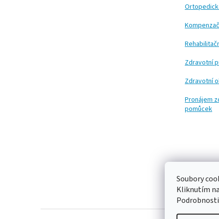
t
Ortopedic
í
Kompenzač
Rehabilita
Zdravotní 
Zdravotní 
Pronájem z
pomůcek
Soubory cook
Kliknutím n
Podrobnosti