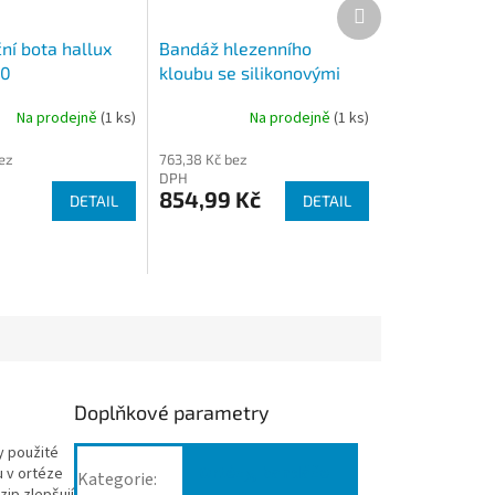
Další
produkt
ní bota hallux
Bandáž hlezenního
10
kloubu se silikonovými
polštářky Levamed
Na prodejně
(1 ks)
Na prodejně
(1 ks)
ez
763,38 Kč bez
DPH
854,99 Kč
DETAIL
DETAIL
Doplňkové parametry
y použité
Ortézy, bandáže
ou v ortéze
Kategorie
: