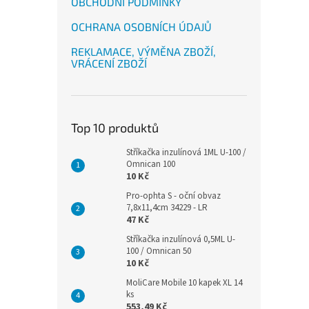
OBCHODNÍ PODMÍNKY
OCHRANA OSOBNÍCH ÚDAJŮ
REKLAMACE, VÝMĚNA ZBOŽÍ,
VRÁCENÍ ZBOŽÍ
Top 10 produktů
Stříkačka inzulínová 1ML U-100 /
Omnican 100
10 Kč
Pro-ophta S - oční obvaz
7,8x11,4cm 34229 - LR
47 Kč
Stříkačka inzulínová 0,5ML U-
100 / Omnican 50
10 Kč
MoliCare Mobile 10 kapek XL 14
ks
553,49 Kč