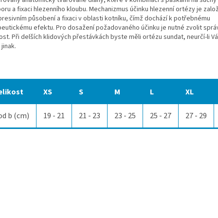
grovány anatomicky tvarované dlahy, které v kombinaci s páskami na suchý z
oru a fixaci hlezenního kloubu. Mechanizmus účinku hlezenní ortézy je zalo
resivním působení a fixaci v oblasti kotníku, čímž dochází k potřebnému
peutickému efektu. Pro dosažení požadovaného účinku je nutné zvolit spr
ost. Při delších klidových přestávkách byste měli ortézu sundat, neurčí-li Vá
 jinak.
elikost
XS
S
M
L
XL
od b (cm)
19 - 21
21 - 23
23 - 25
25 - 27
27 - 29