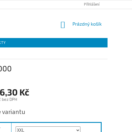
Přihlášení
NÁKUPNÍ
Prázdný košík
KOŠÍK
KTY
2000
6,30 Kč
č bez DPH
e variantu
r