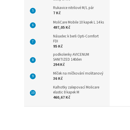
Rukavice nitrilové M/L pár
7 Kč
MoliCare Mobile 10 kapek L 14 ks
497,05 Kč
Násadec k berli Opti-Comfort
FDI
95 Kč
podkolenky AVICENUM
SANITIZED 140den
294 Kč
Míček na míčkování molitanový
36 Kč
Kalhotky zalepovací Molicare
elastic 8 kapek M
460,67 Kč
Z
á
p
a