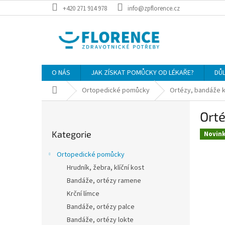
Přejít
+420 271 914 978
info@zpflorence.cz
na
obsah
O NÁS
JAK ZÍSKAT POMŮCKY OD LÉKAŘE?
DŮ
Domů
Ortopedické pomůcky
Ortézy, bandáže k
P
Ort
o
Přeskočit
s
Kategorie
kategorie
Novin
t
r
Ortopedické pomůcky
a
Hrudník, žebra, klíční kost
n
Bandáže, ortézy ramene
n
í
Krční límce
p
Bandáže, ortézy palce
a
Bandáže, ortézy lokte