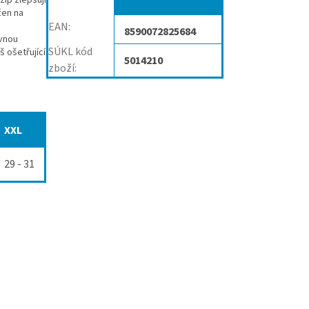
ip zlepšují
kotníku
žen na
EAN
:
8590072825684
ávnou
SÚKL kód
š ošetřující
5014210
zboží
:
XXL
29 - 31