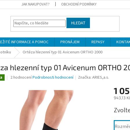
JAK NAKUPOVAT?
OBCHODNÍ PODMÍNKY
HLEDAT
LEŽITÉ INFORMACE A POMOC
PRONÁJEM
REPASY
KONTA
otníku
Ortéza hlezenní typ 01 Avicenum ORTHO 2000
éza hlezenní typ 01 Avicenum ORTHO 
Průměrné
2 hodnocení
Podrobnosti hodnocení
Značka:
ARIES,a.s.
ka
hodnocení
produktu
1 05
je
943,13 K
4,5
z
Měrná
Zvolt
5
cena:
hvězdiček.
Rozmě