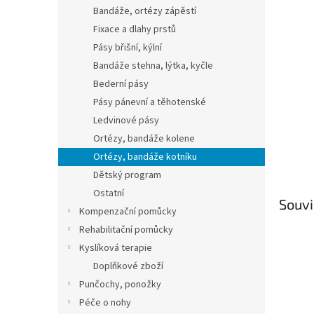
n
Bandáže, ortézy zápěstí
e
Fixace a dlahy prstů
l
Pásy břišní, kýlní
Bandáže stehna, lýtka, kyčle
Bederní pásy
Pásy pánevní a těhotenské
Ledvinové pásy
Ortézy, bandáže kolene
Ortézy, bandáže kotníku
Dětský program
Ostatní
Souvi
Kompenzační pomůcky
Rehabilitační pomůcky
Kyslíková terapie
Doplňkové zboží
Punčochy, ponožky
Péče o nohy