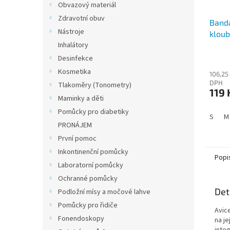
Obvazový materiál
Zdravotní obuv
Band
Nástroje
kloub
Inhalátory
6E
Desinfekce
Kosmetika
106,25
DPH
Tlakoměry (Tonometry)
119 
Maminky a děti
Pomůcky pro diabetiky
S
M
PRONÁJEM
První pomoc
Inkontinenční pomůcky
Popi
Laboratorní pomůcky
Ochranné pomůcky
Det
Podložní mísy a močové lahve
Pomůcky pro řidiče
Avic
Fonendoskopy
na je