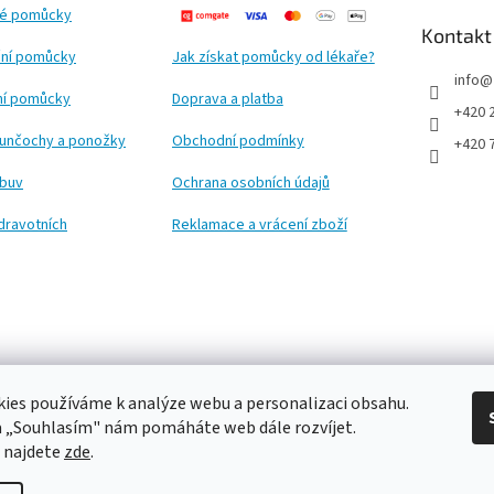
ké pomůcky
Kontakt
ní pomůcky
Jak získat pomůcky od lékaře?
info
@
ční pomůcky
Doprava a platba
+420 
punčochy a ponožky
Obchodní podmínky
+420 
obuv
Ochrana osobních údajů
dravotních
Reklamace a vrácení zboží
ies používáme k analýze webu a personalizaci obsahu.
a „Souhlasím" nám pomáháte web dále rozvíjet.
 najdete
zde
.