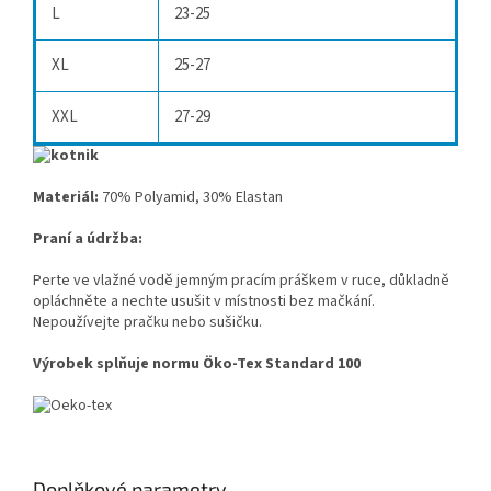
L
23-25
XL
25-27
XXL
27-29
Materiál:
70% Polyamid, 30% Elastan
Praní a údržba:
Perte ve vlažné vodě jemným pracím práškem v ruce, důkladně
opláchněte a nechte usušit v místnosti bez mačkání.
Nepoužívejte pračku nebo sušičku.
Výrobek splňuje normu Öko-Tex Standard 100
Doplňkové parametry