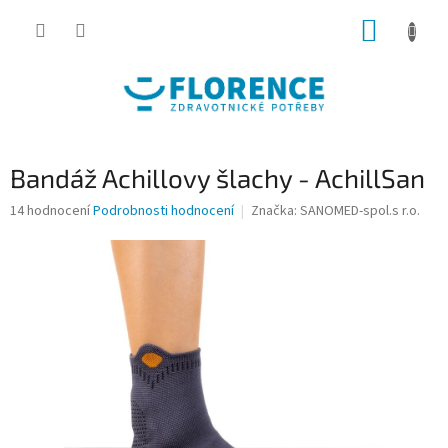
Přejít
NÁKUP
na
obsah
KOŠÍK
Bandáž Achillovy šlachy - AchillSan
Průměrné
14 hodnocení
Podrobnosti hodnocení
Značka:
SANOMED-spol.s r.o.
hodnocení
produktu
je
3,9
z
5
hvězdiček.