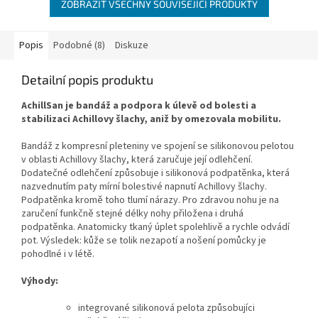
ZOBRAZIT VŠECHNY SOUVISEJÍCÍ PRODUKTY
Popis
Podobné (8)
Diskuze
Detailní popis produktu
AchillSan je bandáž a podpora k úlevě od bolesti a
stabilizaci Achillovy šlachy, aniž by omezovala mobilitu.
Bandáž z kompresní pleteniny ve spojení se silikonovou pelotou
v oblasti Achillovy šlachy, která zaručuje její odlehčení.
Dodatečné odlehčení způsobuje i silikonová podpatěnka, která
nazvednutím paty mírní bolestivé napnutí Achillovy šlachy.
Podpatěnka kromě toho tlumí nárazy. Pro zdravou nohu je na
zaručení funkčně stejné délky nohy přiložena i druhá
podpatěnka. Anatomicky tkaný úplet spolehlivě a rychle odvádí
pot. Výsledek: kůže se tolik nezapotí a nošení pomůcky je
pohodlné i v létě.
Výhody:
integrované silikonová pelota způsobujíci