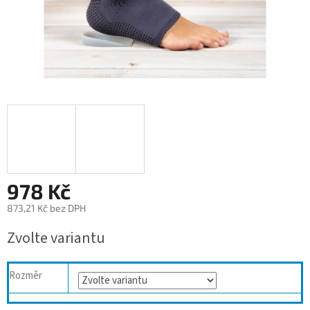
978 Kč
873,21 Kč bez DPH
Měrná
Zvolte variantu
cena:
Rozměr