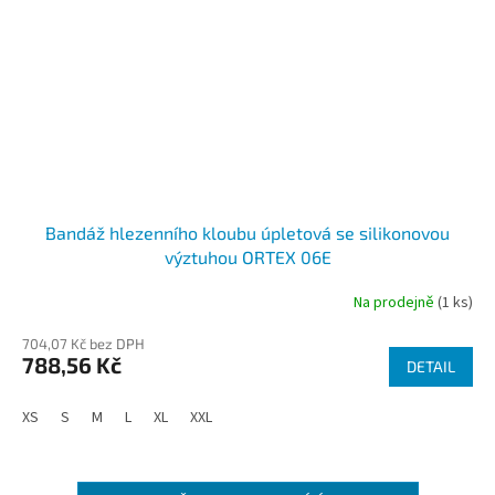
Bandáž hlezenního kloubu úpletová se silikonovou
výztuhou ORTEX 06E
Na prodejně
(1 ks)
704,07 Kč bez DPH
788,56 Kč
DETAIL
XS
S
M
L
XL
XXL