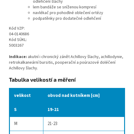
odlehčení šlachy
lem bandáže se sníženou kompresí
navlékač pro pohodlné oblečení ortézy
podpatěnky pro dodatečné odlehčení
Kód VZP:
04-0140686
Kód SÚKL:
5003267
Indikace:
akutní i chronický zánět Achillovy šlachy, achillodynie,
retrokalkaneární bursitis, pooperační a poúrazové doléčení
Achillovy šlachy.
Tabulka velikostí a měření
velikost
obvod nad kotníkem [cm]
S
19-21
M
21-23