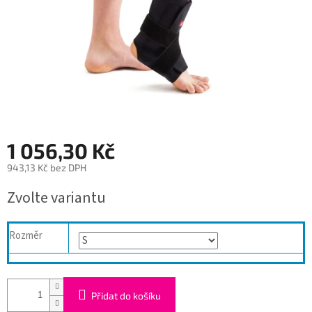
1 056,30 Kč
943,13 Kč bez DPH
Měrná
Zvolte variantu
cena:
Rozměr
Přidat do košíku