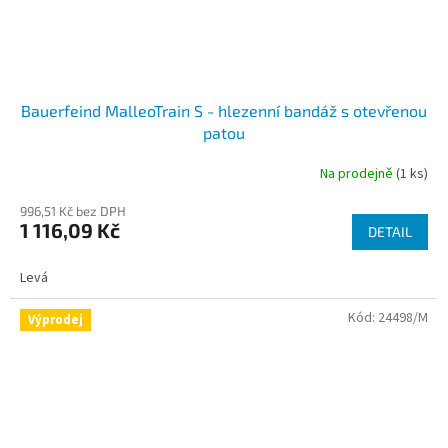
Bauerfeind MalleoTrain S - hlezenní bandáž s otevřenou
patou
Na prodejně
(1 ks)
996,51 Kč bez DPH
1 116,09 Kč
DETAIL
Levá
Kód:
24498/M
Výprodej