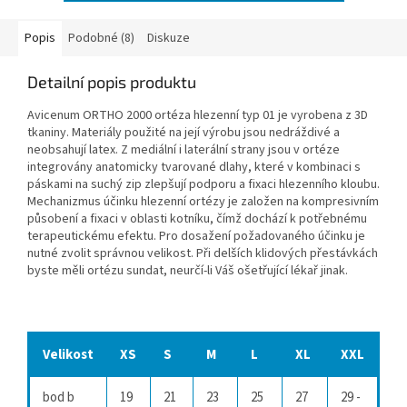
Popis
Podobné (8)
Diskuze
Detailní popis produktu
Avicenum ORTHO 2000 ortéza hlezenní typ 01 je vyrobena z 3D
tkaniny. Materiály použité na její výrobu jsou nedráždivé a
neobsahují latex. Z mediální i laterální strany jsou v ortéze
integrovány anatomicky tvarované dlahy, které v kombinaci s
páskami na suchý zip zlepšují podporu a fixaci hlezenního kloubu.
Mechanizmus účinku hlezenní ortézy je založen na kompresivním
působení a fixaci v oblasti kotníku, čímž dochází k potřebnému
terapeutickému efektu. Pro dosažení požadovaného účinku je
nutné zvolit správnou velikost. Při delších klidových přestávkách
byste měli ortézu sundat, neurčí-li Váš ošetřující lékař jinak.
Velikost
XS
S
M
L
XL
XXL
bod b
19
21
23
25
27
29 -