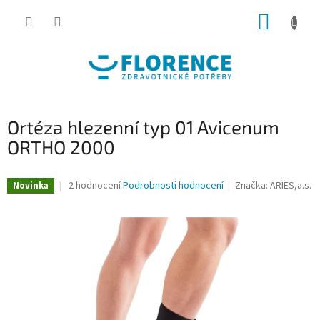
Přejít
NÁKUP
na
obsah
KOŠÍK
Ortéza hlezenní typ 01 Avicenum
ORTHO 2000
Průměrné
2 hodnocení
Podrobnosti hodnocení
Značka:
ARIES,a.s.
Novinka
hodnocení
produktu
je
4,5
z
5
hvězdiček.