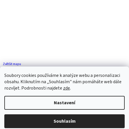
Zvětšit mapu
Jak se k nám dostanete?
Soubory cookies používáme k analýze webu a personalizaci
obsahu. Kliknutím na „Souhlasím" nám pomáháte web dále
rozvíjet. Podrobnosti najdete
zde
.
Nastavení
Vytvořil Shoptet
Souhlasím
Copyright 2026
ZP FLORENCE
. Všechna práva vyhrazena.