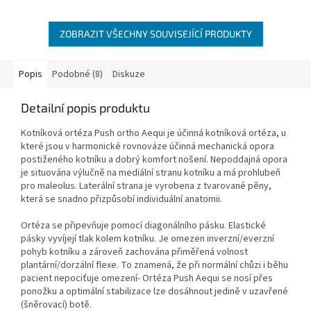
z
5
hvězdiček.
ZOBRAZIT VŠECHNY SOUVISEJÍCÍ PRODUKTY
Popis
Podobné (8)
Diskuze
Detailní popis produktu
Kotníková ortéza Push ortho Aequi je účinná kotníková ortéza, u
které jsou v harmonické rovnováze účinná mechanická opora
postiženého kotníku a dobrý komfort nošení. Nepoddajná opora
je situována výlučně na mediální stranu kotníku a má prohlubeň
pro maleolus. Laterální strana je vyrobena z tvarované pěny,
která se snadno přizpůsobí individuální anatomii.
Ortéza se připevňuje pomocí diagonálního pásku. Elastické
pásky vyvíjejí tlak kolem kotníku. Je omezen inverzní/everzní
pohyb kotníku a zároveň zachována přiměřená volnost
plantární/dorzální flexe. To znamená, že při normální chůzi i běhu
pacient nepociťuje omezení- Ortéza Push Aequi se nosí přes
ponožku a optimální stabilizace lze dosáhnout jedině v uzavřené
(šněrovací) botě.