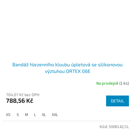
Bandáž hlezenního kloubu úpletová se silikonovou
výztuhou ORTEX 06E
Na prodejně
(1 ks)
704,07 Kč bez DPH
788,56 Kč
DETAIL
XS
S
M
L
XL
XXL
Kód:
5008142/1L