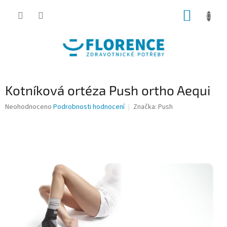
Přejít
NÁKUP
na
obsah
KOŠÍK
Kotníková ortéza Push ortho Aequi
Průměrné
Neohodnoceno
Podrobnosti hodnocení
Značka:
Push
hodnocení
produktu
je
0,0
z
5
hvězdiček.