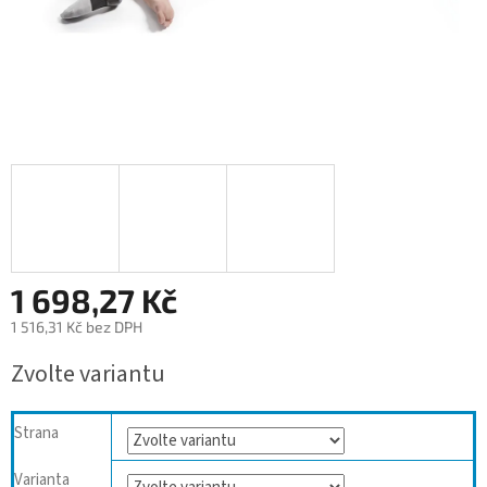
1 698,27 Kč
1 516,31 Kč bez DPH
Měrná
Zvolte variantu
cena:
Strana
Varianta