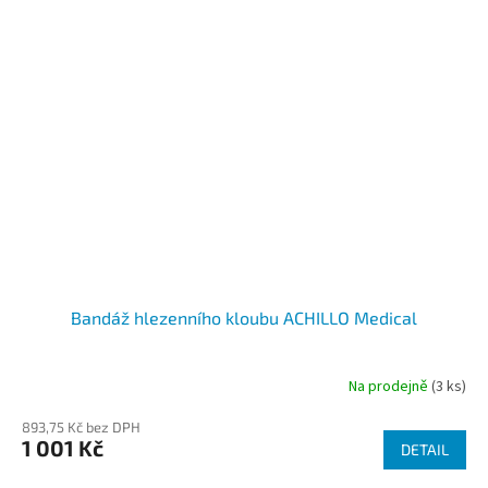
Bandáž hlezenního kloubu ACHILLO Medical
Na prodejně
(3 ks)
Průměrné
hodnocení
893,75 Kč bez DPH
produktu
1 001 Kč
je
DETAIL
3,0