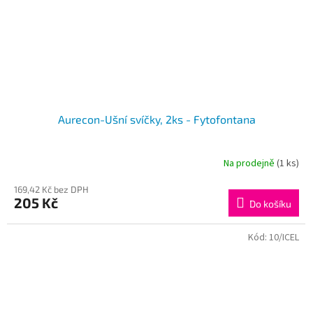
Aurecon-Ušní svíčky, 2ks - Fytofontana
Na prodejně
(1 ks)
169,42 Kč bez DPH
205 Kč
Do košíku
Kód:
10/ICEL