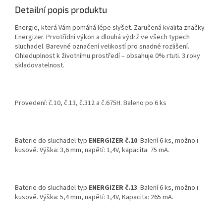
Detailní popis produktu
Energie, která Vám pomáhá lépe slyšet. Zaručená kvalita značky
Energizer. Prvotřídní výkon a dlouhá výdrž ve všech typech
sluchadel. Barevné označení velikostí pro snadné rozlišení.
Ohleduplnost k životnímu prostředí – obsahuje 0% rtuti. 3 roky
skladovatelnost.
Provedení: č.10, č.13, č.312 a č.675H. Baleno po 6 ks
Baterie do sluchadel typ
ENERGIZER č.10
. Balení 6 ks, možno i
kusově. Výška: 3,6 mm, napětí: 1,4V, kapacita: 75 mA.
Baterie do sluchadel typ
ENERGIZER č.13
. Balení 6 ks, možno i
kusově. Výška: 5,4 mm, napětí: 1,4V, Kapacita: 265 mA.