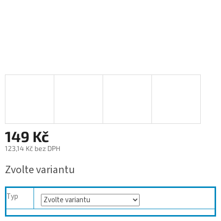
149 Kč
123,14 Kč bez DPH
Měrná
Zvolte variantu
cena:
Typ