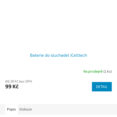
Baterie do sluchadel iCelltech
Na prodejně
(1 ks)
Průměrné
hodnocení
88,39 Kč bez DPH
produktu
99 Kč
je
DETAIL
5,0
z
5
hvězdiček.
Popis
Diskuze