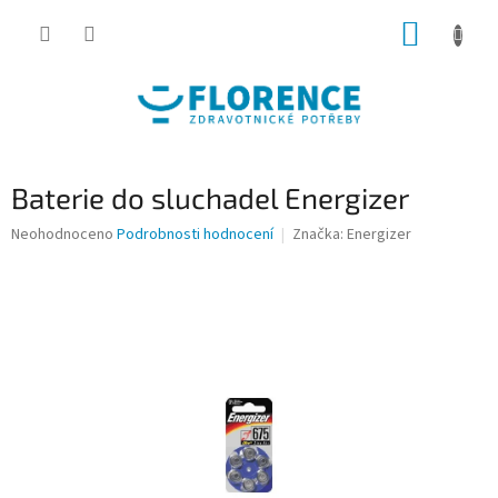
Přejít
NÁKUP
na
obsah
KOŠÍK
Baterie do sluchadel Energizer
Průměrné
Neohodnoceno
Podrobnosti hodnocení
Značka:
Energizer
hodnocení
produktu
je
0,0
z
5
hvězdiček.