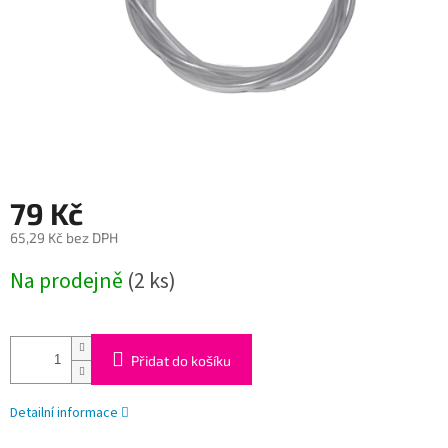
79 Kč
65,29 Kč bez DPH
Měrná
Na prodejně
(2 ks)
cena:
Přidat do košíku
Detailní informace