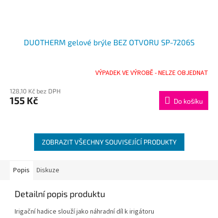
DUOTHERM gelové brýle BEZ OTVORU SP-7206S
VÝPADEK VE VÝROBĚ - NELZE OBJEDNAT
128,10 Kč bez DPH
155 Kč
Do košíku
ZOBRAZIT VŠECHNY SOUVISEJÍCÍ PRODUKTY
Popis
Diskuze
Detailní popis produktu
Irigační hadice slouží jako náhradní díl k
irigátoru