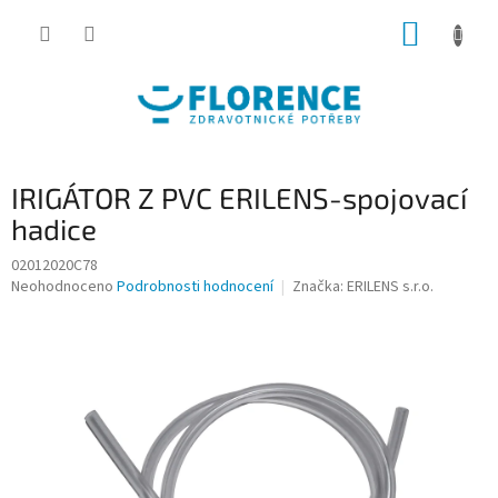
Přejít
NÁKUP
na
obsah
KOŠÍK
IRIGÁTOR Z PVC ERILENS-spojovací
hadice
02012020C78
Průměrné
Neohodnoceno
Podrobnosti hodnocení
Značka:
ERILENS s.r.o.
hodnocení
produktu
je
0,0
z
5
hvězdiček.