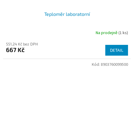
Teploměr laboratorní
Na prodejně
(1 ks)
Průměrné
hodnocení
551,24 Kč bez DPH
produktu
667 Kč
je
DETAIL
4,8
z
Kód:
8903760099500
5
hvězdiček.