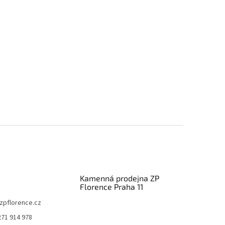
Kamenná prodejna ZP
Florence Praha 11
zpflorence.cz
271 914 978