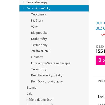
Fonendoskopy
Ostatní pomůcky
Teploměry
Irigátory
DUOT
Váhy
BEZ 
Diagnostika
VÝ
Krokoměry
Termodeky
128,10
155 
Ztráta sluchu
Obklady
D
Infralampy/Světelná terapie
Termofory
Rektální rourky, cévky
Popi
Pomůcky pro výplachy
Stomie
Čaje
Det
Péče o dutinu ústní
Koneč