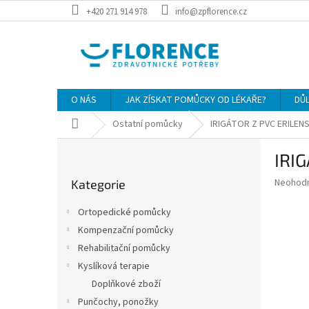
Přejít
+420 271 914 978
info@zpflorence.cz
na
obsah
O NÁS
JAK ZÍSKAT POMŮCKY OD LÉKAŘE?
DŮ
Domů
Ostatní pomůcky
IRIGÁTOR Z PVC ERILEN
P
IRI
o
Přeskočit
s
Průměr
Neohod
Kategorie
kategorie
t
hodnoce
r
produkt
Ortopedické pomůcky
a
je
Kompenzační pomůcky
0,0
n
z
Rehabilitační pomůcky
n
5
í
Kyslíková terapie
hvězdič
p
Doplňkové zboží
a
Punčochy, ponožky