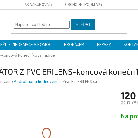
JAK NAKUPOVAT?
OBCHODNÍ PODMÍNKY
HLEDAT
LEŽITÉ INFORMACE A POMOC
PRONÁJEM
REPASY
KONTA
S-koncová konečníková hadice
GÁTOR Z PVC ERILENS-koncová koneční
né
noceno
Podrobnosti hodnocení
Značka:
ERILENS s.r.o.
ní
120
u
99,17 Kč
Měrná
Na pr
cena:
ek.