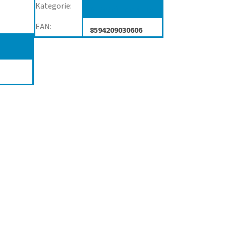
Kategorie
:
Ostatní pomůcky
EAN
:
8594209030606