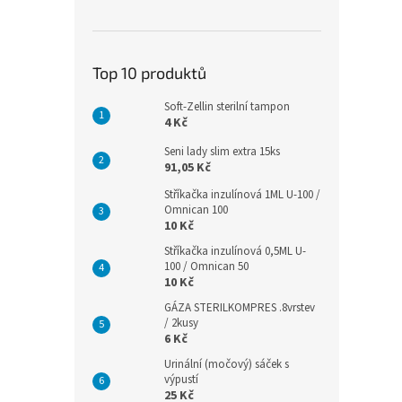
Top 10 produktů
Soft-Zellin sterilní tampon
4 Kč
Seni lady slim extra 15ks
91,05 Kč
Stříkačka inzulínová 1ML U-100 /
Omnican 100
10 Kč
Stříkačka inzulínová 0,5ML U-
100 / Omnican 50
10 Kč
GÁZA STERILKOMPRES .8vrstev
/ 2kusy
6 Kč
Urinální (močový) sáček s
výpustí
25 Kč