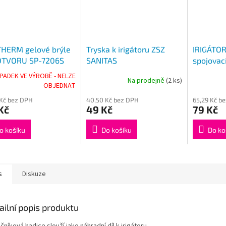
HERM gelové brýle
Tryska k irigátoru ZSZ
IRIGÁTOR
OTVORU SP-7206S
SANITAS
spojovac
PADEK VE VÝROBĚ - NELZE
Na prodejně
(2 ks)
OBJEDNAT
 Kč bez DPH
40,50 Kč bez DPH
65,29 Kč b
Kč
49 Kč
79 Kč
o košíku
Do košíku
Do ko
s
Diskuze
ailní popis produktu
níková hadice slouží jako náhradní díl k irigátoru.