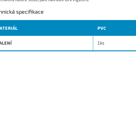
hnická specifikace
ATERIÁL
PVC
ALENÍ
1ks