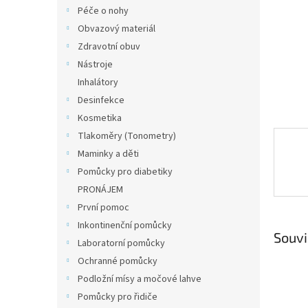
n
Péče o nohy
e
Obvazový materiál
l
Zdravotní obuv
Nástroje
Inhalátory
Desinfekce
Kosmetika
Tlakoměry (Tonometry)
Maminky a děti
Pomůcky pro diabetiky
PRONÁJEM
První pomoc
Inkontinenční pomůcky
Souvi
Laboratorní pomůcky
Ochranné pomůcky
Podložní mísy a močové lahve
Pomůcky pro řidiče