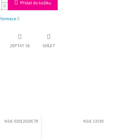
Přidat do košíku
informace
ZEPTAT SE
SDÍLET
Kód:
02012020C78
Kód:
13193