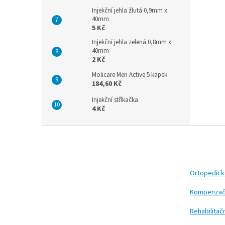
Injekční jehla žlutá 0,9mm x
40mm
5 Kč
Injekční jehla zelená 0,8mm x
40mm
2 Kč
Molicare Men Active 5 kapek
184,60 Kč
Injekční stříkačka
4 Kč
Z
á
p
a
t
Ortopedic
í
Kompenzač
Rehabilita