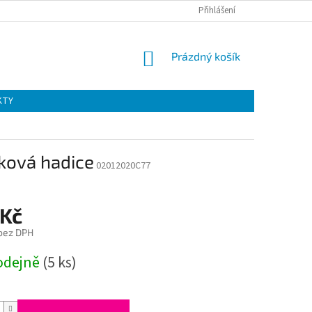
Přihlášení
NÁKUPNÍ
Prázdný košík
KOŠÍK
KTY
ková hadice
02012020C77
 Kč
 bez DPH
odejně
(5 ks)