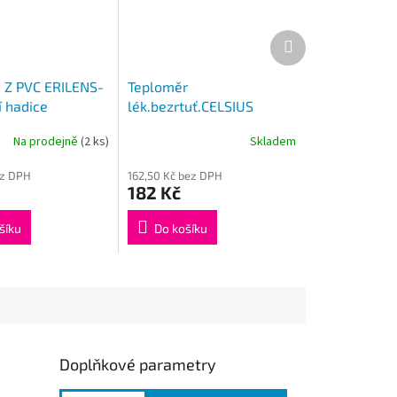
Další
produkt
 Z PVC ERILENS-
Teploměr
í hadice
lék.bezrtuť.CELSIUS
Clas.NEW sklepávadlo
Na prodejně
(2 ks)
Skladem
ez DPH
162,50 Kč bez DPH
182 Kč
šíku
Do košíku
Doplňkové parametry