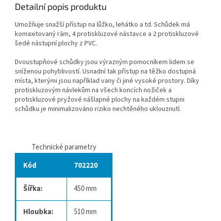
Detailní popis produktu
Umožňuje snažší přístup na lůžko, lehátko a td. Schůdek má
komaxitovaný rám, 4 protiskluzové nástavce a 2 protiskluzové
šedé nástupní plochy z PVC.
Dvoustupňové schůdky jsou výrazným pomocníkem lidem se
sníženou pohyblivostí. Usnadní tak přístup na těžko dostupná
místa, kterými jsou například vany či jiné vysoké prostory. Díky
protiskluzovým návlekům na všech koncích nožiček a
protiskluzové pryžové nášlapné plochy na každém stupni
schůdku je minimalizováno riziko nechtěného uklouznutí.
Technické parametry
Kód
702220
Šířka:
450 mm
Hloubka:
510 mm