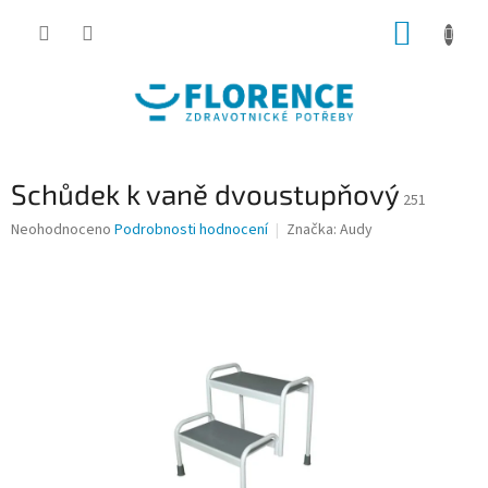
Přejít
NÁKUP
na
obsah
KOŠÍK
Schůdek k vaně dvoustupňový
251
Průměrné
Neohodnoceno
Podrobnosti hodnocení
Značka:
Audy
hodnocení
produktu
je
0,0
z
5
hvězdiček.