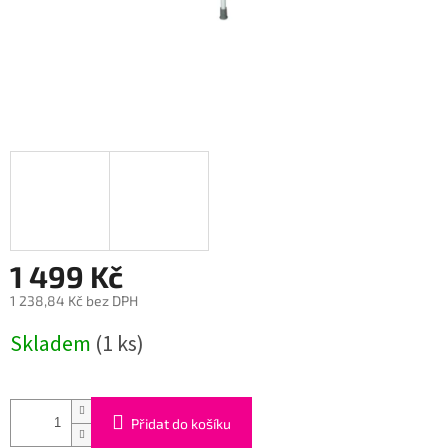
1 499 Kč
1 238,84 Kč bez DPH
Měrná
Skladem
(1 ks)
cena:
Přidat do košíku