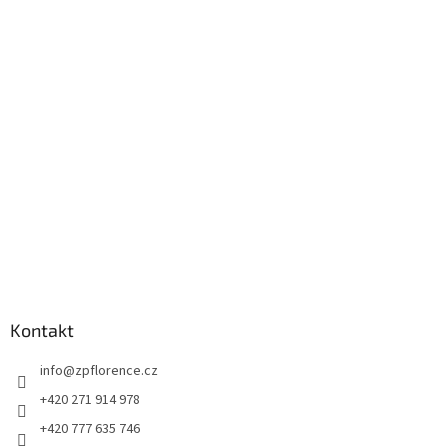
á
p
a
t
í
Kontakt
info
@
zpflorence.cz
+420 271 914 978
+420 777 635 746