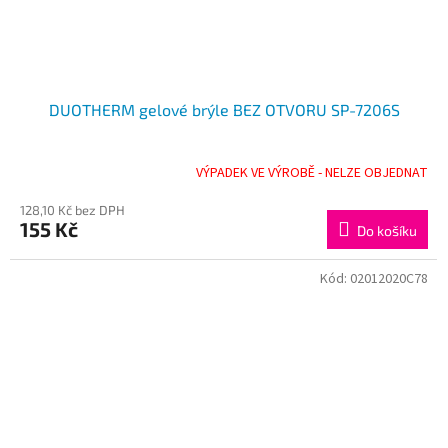
DUOTHERM gelové brýle BEZ OTVORU SP-7206S
VÝPADEK VE VÝROBĚ - NELZE OBJEDNAT
128,10 Kč bez DPH
155 Kč
Do košíku
Kód:
02012020C78