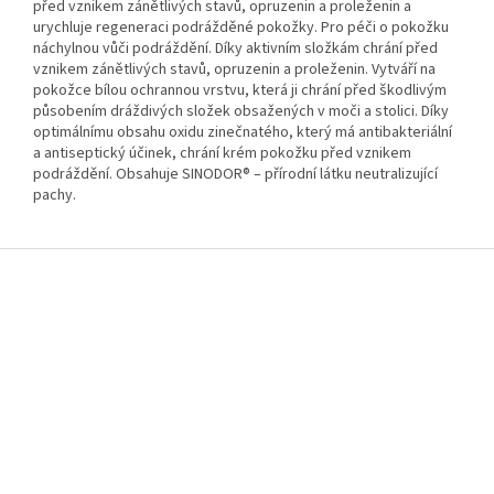
před vznikem zánětlivých stavů, opruzenin a proleženin a
urychluje regeneraci podrážděné pokožky. Pro péči o pokožku
náchylnou vůči podráždění. Díky aktivním složkám chrání před
vznikem zánětlivých stavů, opruzenin a proleženin. Vytváří na
pokožce bílou ochrannou vrstvu, která ji chrání před škodlivým
působením dráždivých složek obsažených v moči a stolici. Díky
optimálnímu obsahu oxidu zinečnatého, který má antibakteriální
a antiseptický účinek, chrání krém pokožku před vznikem
podráždění. Obsahuje SINODOR® – přírodní látku neutralizující
pachy.
Z
á
p
a
t
í