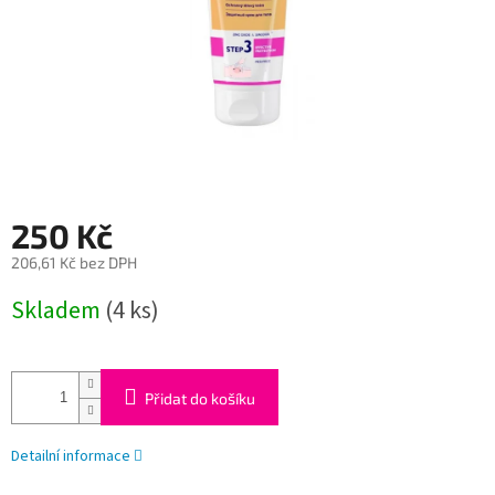
250 Kč
206,61 Kč bez DPH
Měrná
Skladem
(4 ks)
cena:
Přidat do košíku
Detailní informace