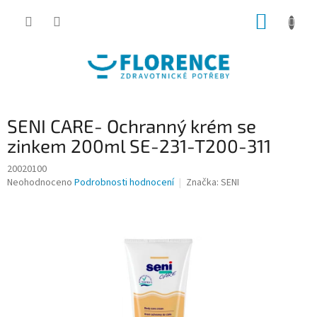
Přejít
NÁKUP
na
obsah
KOŠÍK
SENI CARE- Ochranný krém se
zinkem 200ml SE-231-T200-311
20020100
Průměrné
Neohodnoceno
Podrobnosti hodnocení
Značka:
SENI
hodnocení
produktu
je
0,0
z
5
hvězdiček.