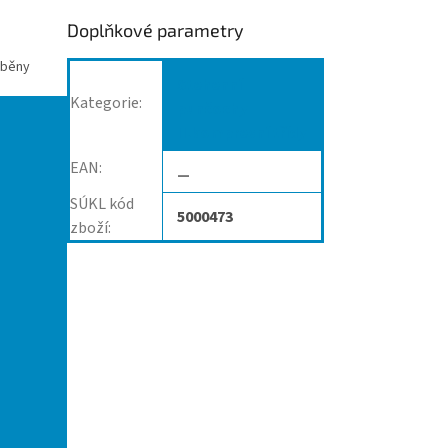
Doplňkové parametry
áběny
Stehenní
Kategorie
:
punčochy
II.kompresní třídy
EAN
:
—
SÚKL kód
5000473
zboží
: