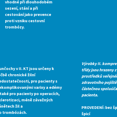
vhodné při dlouhodobém
sezení, stání a při
cestování jako prevence
proti vzniku cestovní
trombózy.
Výrobky II. kompre
unčochy v II. KT jsou určeny k
třídy jsou hrazeny z
éčbě chronické žilní
prostředků veřejné
edostatečnosti, pro pacienty s
zdravotního pojiště
ekomplikovanými varixy a edémy
částečnou spoluúča
 také pro pacienty po operacích,
pacienta
.
klerotizaci, méně závažných
ánětech žil a
PROVEDENÍ:
bez šp
o trombózách.
špicí