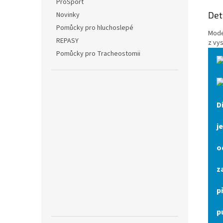
ProSport
Det
Novinky
Pomůcky pro hluchoslepé
Mode
REPASY
z vys
Pomůcky pro Tracheostomii
D
j
o
z
p
p