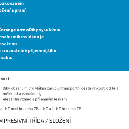
pakovaném
ošení a praní.
Díky vysokému
bsahu mikrovlákna je
osaženo
esrovnatelně příjemnějšího
maku
.
nosti
Díky obsahu micro vlákna zaručují transportní cestu vlhkosti od těla,
měkkost a vzdušnost,
elegantní vzhled s příjemným leskem
: I. KT není hrazena ZP, II. KT a III. KT hrazena ZP.
MPRESIVNÍ TŘÍDA / SLOŽENÍ