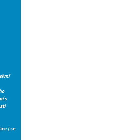
sivní
ho
ní s
stí
ice / se