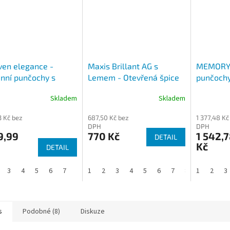
en elegance -
Maxis Brillant AG s
MEMORY 
nní punčochy s
Lemem - Otevřená špice
punčochy
ou Uzavřená špice
protiskl
Skladem
Skladem
T)
Otevřená
3 Kč bez
687,50 Kč bez
1 377,48 Kč
DPH
DPH
9,99
770 Kč
1 542,7
DETAIL
Kč
DETAIL
3
4
5
6
7
1
2
3
4
5
6
7
8
1
2
3
s
Podobné (8)
Diskuze