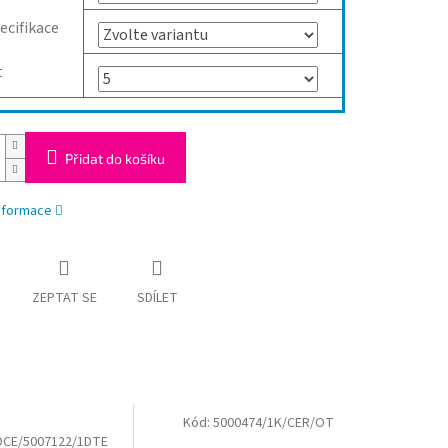
ecifikace
t
Přidat do košíku
informace
ZEPTAT SE
SDÍLET
Kód:
5000474/1K/CER/OT
DCE/5007122/1DTE