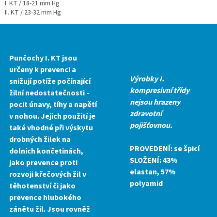
I. KT / 18-21 mm Hg
II. KT / 23-32 mm Hg
Punčochy I. KT jsou
určeny k prevenci a
Výrobky I.
snižují potíže počínající
kompresivní třídy
žilní nedostatečnosti -
nejsou hrazeny
pocit únavy, tíhy a napětí
zdravotní
v nohou. Jejich použití je
pojišťovnou
.
také vhodné při výskytu
drobných žilek na
PROVEDENÍ:
se špicí
dolních končetinách,
SLOŽENÍ:
43%
jako prevence proti
elastan, 57%
rozvoji křečových žil v
polyamid
těhotenství či jako
prevence hlubokého
zánětu žil. Jsou rovněž