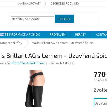
JAK NAKUPOVAT?
OBCHODNÍ PODMÍNKY
HLEDAT
LEŽITÉ INFORMACE A POMOC
PRONÁJEM
REPASY
KONTA
.kompresní třídy
Maxis Brillant AG s Lemem - Uzavřená špice
s Brillant AG s Lemem - Uzavřená špi
né
noceno
Podrobnosti hodnocení
Značka:
MAXIS a.s.
ní
770
u
687,50 K
Měrná
Zvolt
cena:
ek.
Ostatní