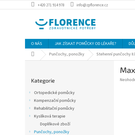
Přejít
+420 271 914 978
info@zpflorence.cz
na
obsah
O NÁS
JAK ZÍSKAT POMŮCKY OD LÉKAŘE?
DŮ
Domů
Punčochy, ponožky
Stehenní punčochy II
P
Maxi
o
Přeskočit
s
Průměr
Neohod
Kategorie
kategorie
t
hodnoce
r
produkt
Ortopedické pomůcky
a
je
Kompenzační pomůcky
0,0
n
z
Rehabilitační pomůcky
n
5
í
Kyslíková terapie
hvězdič
p
Doplňkové zboží
a
Punčochy, ponožky