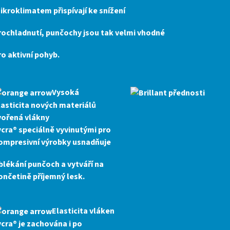
ikroklimatem přispívají ke snížení
rochladnutí, punčochy jsou tak velmi vhodné
ro aktivní pohyb.
Vysoká
lasticita nových materiálů
vořená vlákny
ycra® speciálně vyvinutými pro
ompresivní výrobky usnadňuje
blékání punčoch a vytváří na
ončetině
příjemný lesk
.
Elasticita
vláken
ycra® je zachována i po