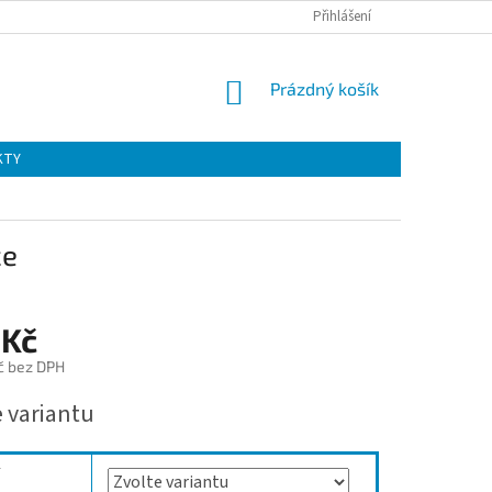
Přihlášení
NÁKUPNÍ
Prázdný košík
KOŠÍK
KTY
ce
 Kč
č bez DPH
e variantu