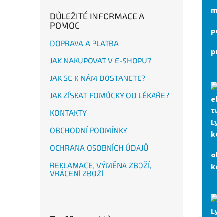
m
DŮLEŽITÉ INFORMACE A
POMOC
p
DOPRAVA A PLATBA
p
JAK NAKUPOVAT V E-SHOPU?
JAK SE K NÁM DOSTANETE?
JAK ZÍSKAT POMŮCKY OD LÉKAŘE?
e
t
KONTAKTY
L
OBCHODNÍ PODMÍNKY
k
OCHRANA OSOBNÍCH ÚDAJŮ
o
REKLAMACE, VÝMĚNA ZBOŽÍ,
k
VRÁCENÍ ZBOŽÍ
L