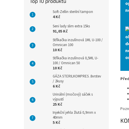
Top 10 produktů
o
n
Soft-Zellin sterilní tampon
4 Kč
Seni lady slim extra 15ks
91,05 Kč
o
Stříkačka inzulínová 1ML U-100 /
d
Omnican 100
10 Kč
n
o
Stříkačka inzulínová 0,5ML U-
100 / Omnican 50
10 Kč
GÁZA STERILKOMPRES .8vrstev
Před
/ 2kusy
6 Kč
Urinální (močový) sáček s
výpustí
25 Kč
Pozn.
Injekční jehla žlutá 0,9mm x
40mm
KO
5 Kč