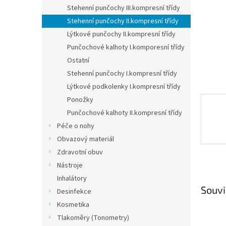
n
Stehenní punčochy III.kompresní třídy
e
Stehenní punčochy II.kompresní třídy
l
Lýtkové punčochy II.kompresní třídy
Punčochové kalhoty I.komporesní třídy
Ostatní
Stehenní punčochy I.kompresní třídy
Lýtkové podkolenky I.kompresní třídy
Ponožky
Punčochové kalhoty II.kompresní třídy
Péče o nohy
Obvazový materiál
Zdravotní obuv
Nástroje
Inhalátory
Souvi
Desinfekce
Kosmetika
Tlakoměry (Tonometry)