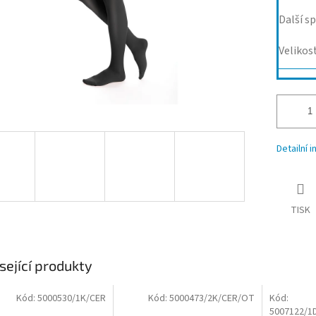
Další sp
Velikos
Detailní 
TISK
sející produkty
Kód:
5000530/1K/CER
Kód:
5000473/2K/CER/OT
Kód:
5007122/1