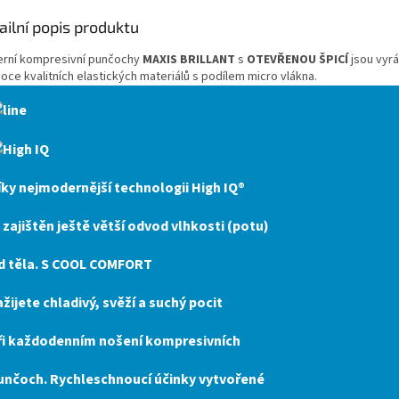
ailní popis produktu
rní kompresivní punčochy
MAXIS BRILLANT
s
OTEVŘENOU ŠPICÍ
jsou vyr
oce kvalitních elastických materiálů s podílem micro vlákna.
íky nejmodernější technologii
High IQ®
e zajištěn ještě větší odvod vlhkosti (potu)
d těla. S
COOL COMFORT
ažijete chladivý, svěží a suchý pocit
ři každodenním nošení kompresivních
unčoch. Rychleschnoucí účinky vytvořené