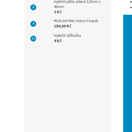
Injekční jehla zelená 0,8mm x
40mm
2 Kč
Molicare Men Active 5 kapek
184,60 Kč
Injekční stříkačka
4 Kč