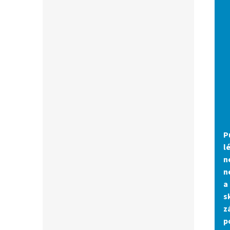
P
l
n
n
a
s
z
p