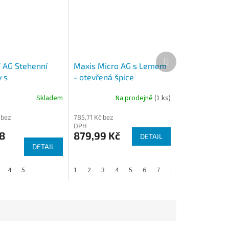
Další
produkt
AG Stehenní
Maxis Micro AG s Lemem
 s
- otevřená špice
uzovým lemem
Skladem
Na prodejně
(1 ks)
 špice
 bez
785,71 Kč bez
DPH
8
879,99 Kč
DETAIL
DETAIL
4
5
1
2
3
4
5
6
7
8