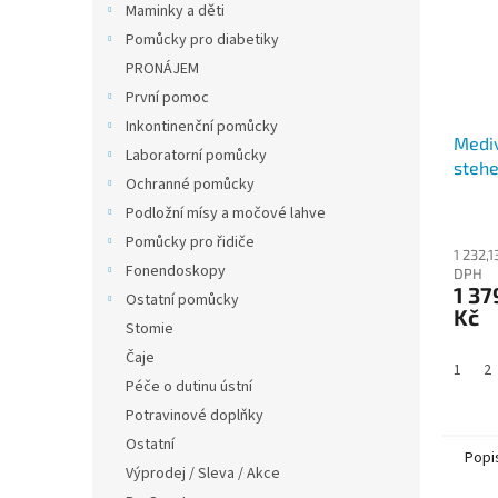
Maminky a děti
Pomůcky pro diabetiky
PRONÁJEM
První pomoc
Inkontinenční pomůcky
Mediv
Laboratorní pomůcky
stehe
Ochranné pomůcky
krajk
Podložní mísy a močové lahve
(II. K
Pomůcky pro řidiče
1 232,1
Fonendoskopy
DPH
1 37
Ostatní pomůcky
Kč
Stomie
Čaje
1
2
Péče o dutinu ústní
Potravinové doplňky
Ostatní
Popi
Výprodej / Sleva / Akce