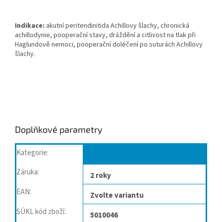
Indikace:
akutní peritendinitida Achillovy šlachy, chronická
achillodynie, pooperační stavy, dráždění a citlivost na tlak při
Haglundově nemoci, pooperační doléčení po suturách Achillovy
šlachy.
Doplňkové parametry
Kategorie
:
Ortézy, bandáže kotníku
Záruka
:
2 roky
EAN
:
Zvolte variantu
SÚKL kód zboží
:
5010046