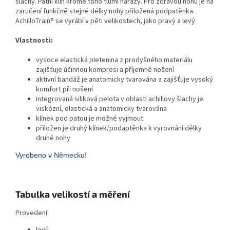
šlachy. Patní klín kromě toho tlumí nárazy. Pro zdravou nohu je na
zaručení funkčně stejné délky nohy přiložená podpatěnka.
AchilloTrain® se vyrábí v pěti velikostech, jako pravý a levý.
Vlastnosti:
vysoce elastická pletenina z prodyšného materiálu
zajišťuje účinnou kompresi a příjemné nošení
aktivní bandáž je anatomicky tvarována a zajišťuje vysoký
komfort při nošení
integrovaná siliková pelota v oblasti achillovy šlachy je
viskózní, elastická a anatomicky tvarována
klínek pod patou je možné vyjmout
přiložen je druhý klínek/podaptěnka k vyrovnání délky
druhé nohy
Vyrobeno v Německu!
Tabulka velikostí a měření
Provedení: