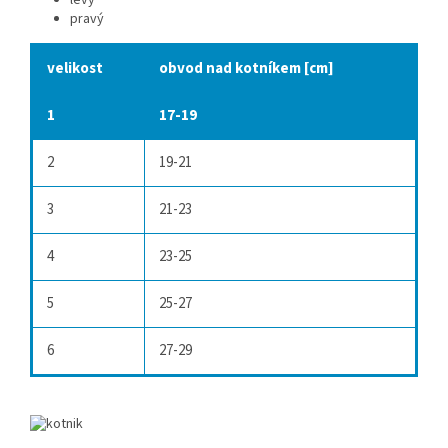
levý
pravý
velikost
obvod nad kotníkem [cm]
1
17-19
2
19-21
3
21-23
4
23-25
5
25-27
6
27-29