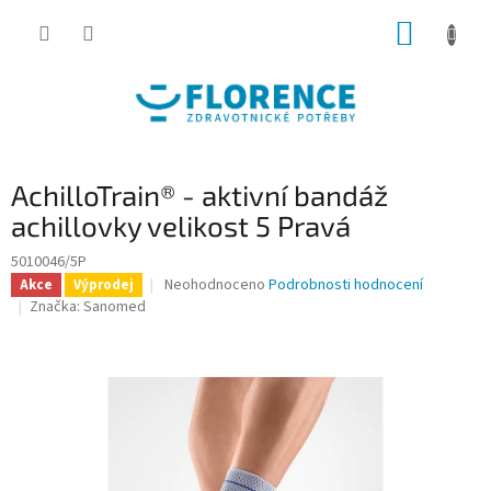
Přejít
NÁKUP
na
obsah
KOŠÍK
AchilloTrain® - aktivní bandáž
achillovky velikost 5 Pravá
5010046/5P
Průměrné
Neohodnoceno
Podrobnosti hodnocení
Akce
Výprodej
hodnocení
Značka:
Sanomed
produktu
je
0,0
z
5
hvězdiček.