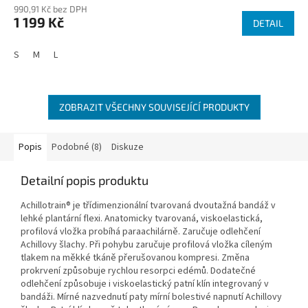
990,91 Kč bez DPH
1 199 Kč
DETAIL
S
M
L
ZOBRAZIT VŠECHNY SOUVISEJÍCÍ PRODUKTY
Popis
Podobné (8)
Diskuze
Detailní popis produktu
Achillotrain® je třídimenzionální tvarovaná dvoutažná bandáž v
lehké plantární flexi. Anatomicky tvarovaná, viskoelastická,
profilová vložka probíhá paraachilárně. Zaručuje odlehčení
Achillovy šlachy. Při pohybu zaručuje profilová vložka cíleným
tlakem na měkké tkáně přerušovanou kompresi. Změna
prokrvení způsobuje rychlou resorpci edémů. Dodatečné
odlehčení způsobuje i viskoelastický patní klín integrovaný v
bandáži. Mírné nazvednutí paty mírní bolestivé napnutí Achillovy