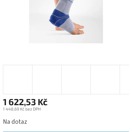
1 622,53 Kč
1 448,69 Kč bez DPH
Měrná
Na dotaz
cena: