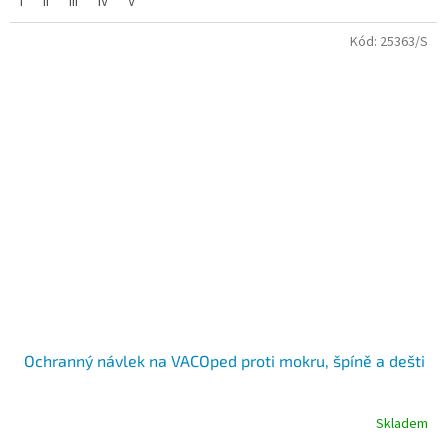
I
II
III
IV
V
Kód:
25363/S
Ochranný návlek na VACOped proti mokru, špíně a dešti
Skladem