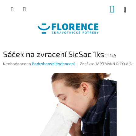
Přejít
NÁKUP
na
obsah
KOŠÍK
Sáček na zvracení SicSac 1ks
11249
Průměrné
Neohodnoceno
Podrobnosti hodnocení
Značka:
HARTMANN-RICO A.S.
hodnocení
produktu
je
0,0
z
5
hvězdiček.