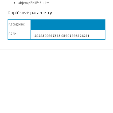
Objem přibližně 1 litr
Doplňkové parametry
Kategorie
:
Ostatní
EAN
:
4049500987585 05907996824281
Z
á
p
a
t
í