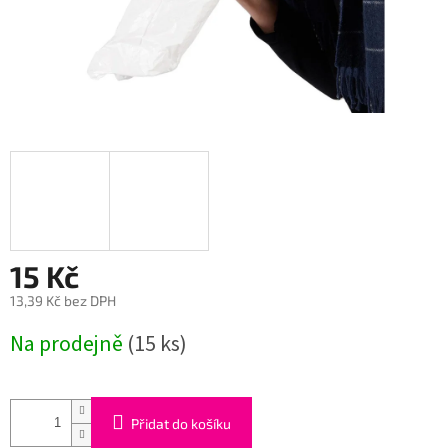
15 Kč
13,39 Kč bez DPH
Měrná
Na prodejně
(15 ks)
cena:
Přidat do košíku