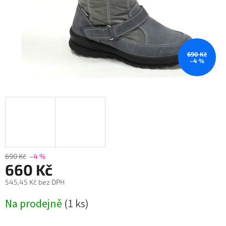
690 Kč
–4 %
690 Kč
–4 %
660 Kč
545,45 Kč bez DPH
Měrná
Na prodejně
(1 ks)
cena: