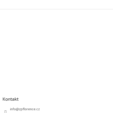
Z
á
p
a
t
í
Kontakt
info
@
zpflorence.cz