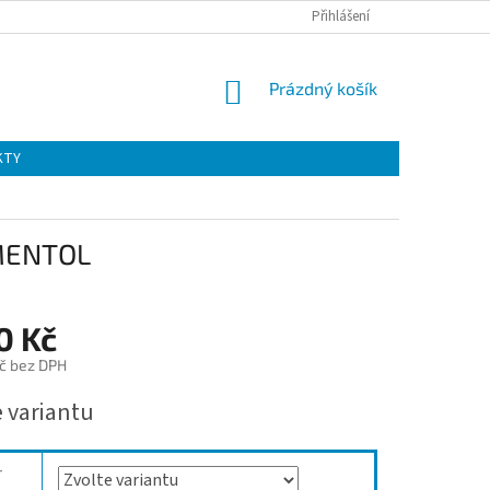
Přihlášení
NÁKUPNÍ
Prázdný košík
KOŠÍK
KTY
 MENTOL
0 Kč
č bez DPH
e variantu
r