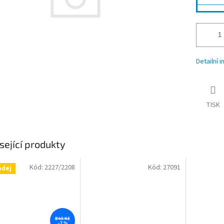
Detailní 
TISK
sející produkty
Kód:
2227/2208
Kód:
27091
odej
845 Kč
–7 %