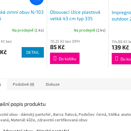
ká zimní obuv N/103
Obouvací lžíce plastová
Impregna
6
velká 43 cm typ 335
outdoor
Na prodejně
(1 ks)
Na prodejně
(2 ks)
 Kč bez
70,25 Kč bez DPH
114,88 Kč 
85 Kč
139 Kč
 Kč
DETAIL
Do košíku
Do ko
s
Podobné (6)
Diskuze
ailní popis produktu
votní obuv - dámský pantofel , Barva: fialová, Podešev: černá, Stélka: anat
vaná, Materiál: kůže, zdravotní certifikovaná obuv.