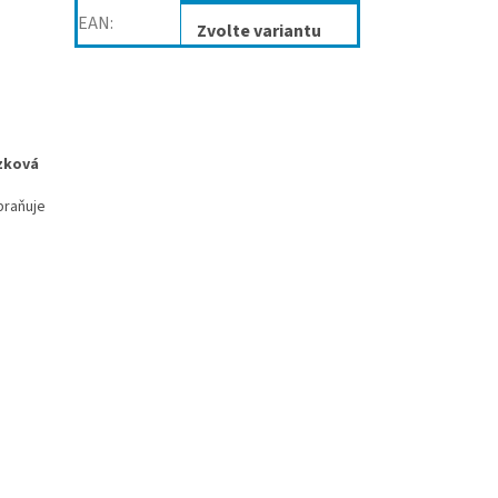
EAN
:
Zvolte variantu
ázková
braňuje