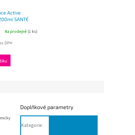
ce Active
 200ml SANTÉ
Na prodejně
(1 ks)
bez DPH
šíku
Doplňkové parametry
omicky
Zdrav. obuv
Kategorie
:
Santé/Dámské