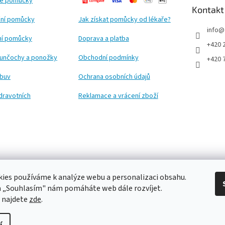
ké pomůcky
Kontakt
ní pomůcky
Jak získat pomůcky od lékaře?
info
@
ční pomůcky
Doprava a platba
+420 
punčochy a ponožky
Obchodní podmínky
+420 
obuv
Ochrana osobních údajů
dravotních
Reklamace a vrácení zboží
ies používáme k analýze webu a personalizaci obsahu.
a „Souhlasím" nám pomáháte web dále rozvíjet.
 najdete
zde
.