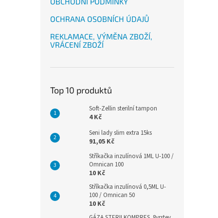
OBCHODNÍ PODMÍNKY
OCHRANA OSOBNÍCH ÚDAJŮ
REKLAMACE, VÝMĚNA ZBOŽÍ,
VRÁCENÍ ZBOŽÍ
Top 10 produktů
Soft-Zellin sterilní tampon
4 Kč
Seni lady slim extra 15ks
91,05 Kč
Stříkačka inzulínová 1ML U-100 /
Omnican 100
10 Kč
Stříkačka inzulínová 0,5ML U-
100 / Omnican 50
10 Kč
GÁZA STERILKOMPRES .8vrstev