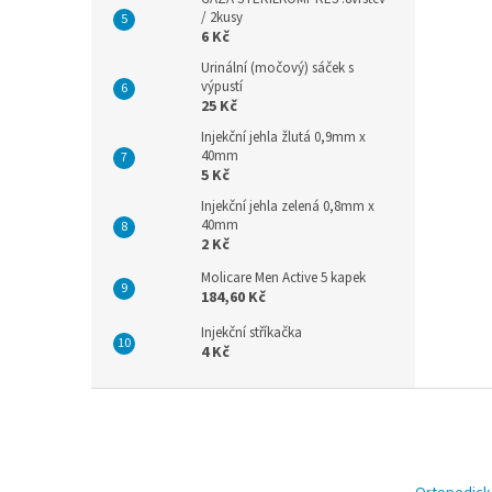
/ 2kusy
6 Kč
Urinální (močový) sáček s
výpustí
25 Kč
Injekční jehla žlutá 0,9mm x
40mm
5 Kč
Injekční jehla zelená 0,8mm x
40mm
2 Kč
Molicare Men Active 5 kapek
184,60 Kč
Injekční stříkačka
4 Kč
Z
á
p
a