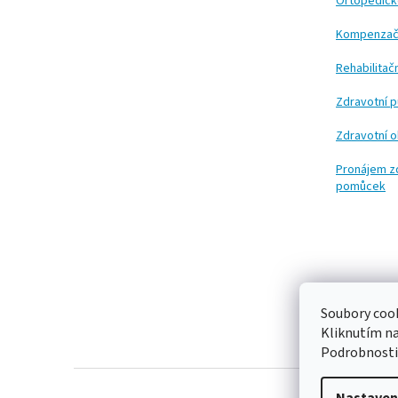
t
Ortopedic
í
Kompenzač
Rehabilita
Zdravotní 
Zdravotní 
Pronájem z
pomůcek
Soubory cook
Kliknutím n
Podrobnosti