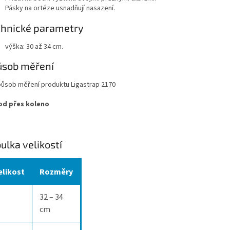
Pásky na ortéze usnadňují nasazení.
chnické parametry
výška: 30 až 34 cm.
ůsob měření
d přes koleno
ulka velikostí
elikost
Rozměry
32 – 34
cm