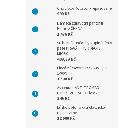
Chodítko/Rollator - repasované
990 Kč
Dámská zdravotní pantofel
Patricie ČERNÁ
1 476 Kč
Stehenní punčochy s upínáním v
pase PRAVÁ (II. KT) MAXIS
MICRO
409,99 Kč
Lineární motor Linak 24V 3,5A
1400N
3 500 Kč
Avicenum ANTI-TROMBO
HOSPITAL 1 AG OŠ lem2
349 Kč
Lůžko polohovací elektrické
repasované
12 900 Kč
Z
á