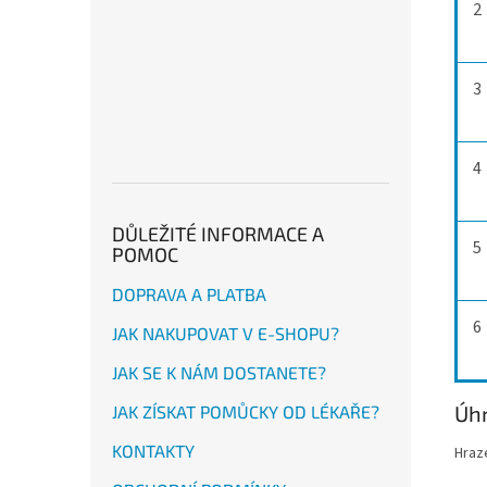
2
3
4
DŮLEŽITÉ INFORMACE A
5
POMOC
DOPRAVA A PLATBA
6
JAK NAKUPOVAT V E-SHOPU?
JAK SE K NÁM DOSTANETE?
Úhr
JAK ZÍSKAT POMŮCKY OD LÉKAŘE?
KONTAKTY
Hraz