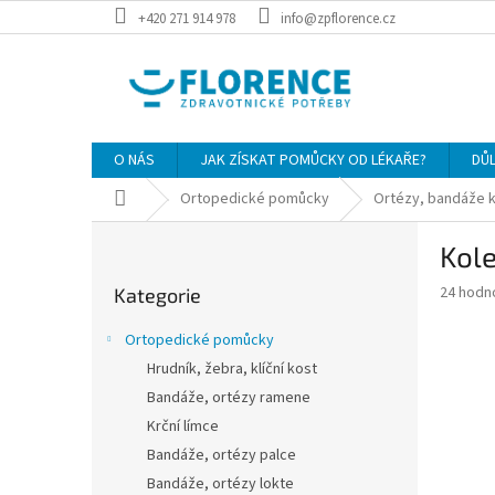
Přejít
+420 271 914 978
info@zpflorence.cz
na
obsah
O NÁS
JAK ZÍSKAT POMŮCKY OD LÉKAŘE?
DŮ
Domů
Ortopedické pomůcky
Ortézy, bandáže 
P
Kole
o
Přeskočit
s
Průměr
24 hodn
Kategorie
kategorie
t
hodnoce
r
produkt
Ortopedické pomůcky
a
je
Hrudník, žebra, klíční kost
4,0
n
z
Bandáže, ortézy ramene
n
5
í
Krční límce
hvězdič
p
Bandáže, ortézy palce
a
Bandáže, ortézy lokte