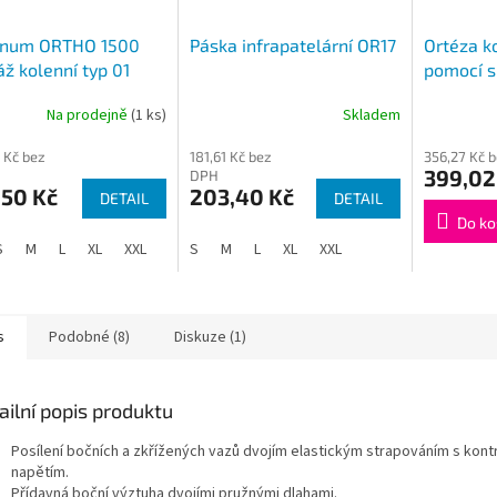
enum ORTHO 1500
Páska infrapatelární OR17
Ortéza ko
ž kolenní typ 01
pomocí s
velikost 
Na prodejně
(1 ks)
Skladem
Průměrné
hodnocení
 Kč bez
181,61 Kč bez
356,27 Kč 
produktu
399,02
DPH
je
,50 Kč
203,40 Kč
DETAIL
DETAIL
4,3
z
Do ko
5
S
M
L
XL
XXL
XXXL
S
M
4XL
L
5XL
XL
XXL
hvězdiček.
s
Podobné (8)
Diskuze (1)
ailní popis produktu
Posílení bočních a zkřížených vazů dvojím elastickým strapováním s kon
napětím.
Přídavná boční výztuha dvojími pružnými dlahami.