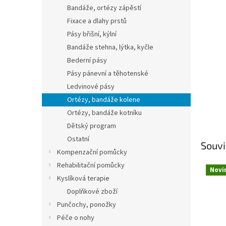
n
Bandáže, ortézy zápěstí
e
Fixace a dlahy prstů
l
Pásy břišní, kýlní
Bandáže stehna, lýtka, kyčle
Bederní pásy
Pásy pánevní a těhotenské
Ledvinové pásy
Ortézy, bandáže kolene
Ortézy, bandáže kotníku
Dětský program
Ostatní
Souvi
Kompenzační pomůcky
Rehabilitační pomůcky
Novi
Kyslíková terapie
Doplňkové zboží
Punčochy, ponožky
Péče o nohy