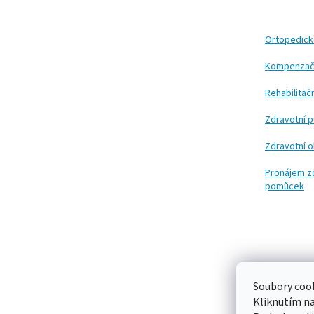
p
a
t
Ortopedic
í
Kompenzač
Rehabilita
Zdravotní 
Zdravotní 
Pronájem z
pomůcek
Soubory cook
Kliknutím n