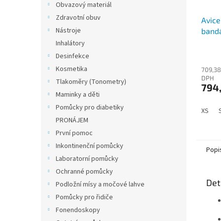
Obvazový materiál
Zdravotní obuv
Avic
Nástroje
bandá
Inhalátory
Desinfekce
Kosmetika
709,38
DPH
Tlakoměry (Tonometry)
794
Maminky a děti
Pomůcky pro diabetiky
XS
PRONÁJEM
První pomoc
Inkontinenční pomůcky
Popi
Laboratorní pomůcky
Ochranné pomůcky
Det
Podložní mísy a močové lahve
Pomůcky pro řidiče
Fonendoskopy