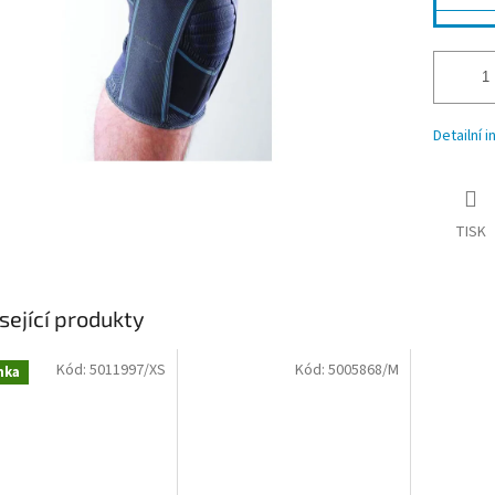
Detailní 
TISK
sející produkty
Kód:
5011997/XS
Kód:
5005868/M
nka