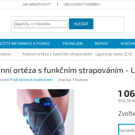
JAK NAKUPOVAT?
OBCHODNÍ PODMÍNKY
HLEDAT
LEŽITÉ INFORMACE A POMOC
PRONÁJEM
REPASY
KONTA
kolene
Kolenní ortéza s funkčním strapováním - Ligastrap Genu 2170
nní ortéza s funkčním strapováním - 
né
ocení
Podrobnosti hodnocení
Značka:
Thuasne
ní
1 0
u
950,38 K
Měrná
Zvolt
cena:
ek.
Variant