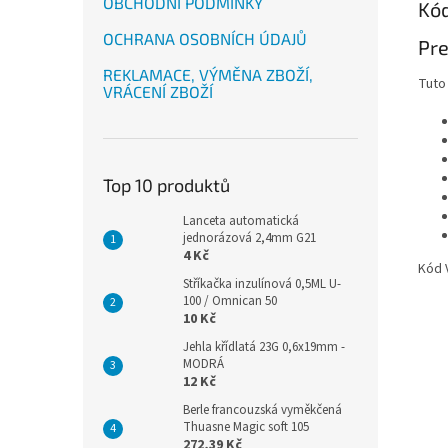
OBCHODNÍ PODMÍNKY
Kó
OCHRANA OSOBNÍCH ÚDAJŮ
Pre
REKLAMACE, VÝMĚNA ZBOŽÍ,
Tuto
VRÁCENÍ ZBOŽÍ
Top 10 produktů
Lanceta automatická
jednorázová 2,4mm G21
4 Kč
Kód 
Stříkačka inzulínová 0,5ML U-
100 / Omnican 50
10 Kč
Jehla křídlatá 23G 0,6x19mm -
MODRÁ
12 Kč
Berle francouzská vyměkčená
Thuasne Magic soft 105
272,39 Kč