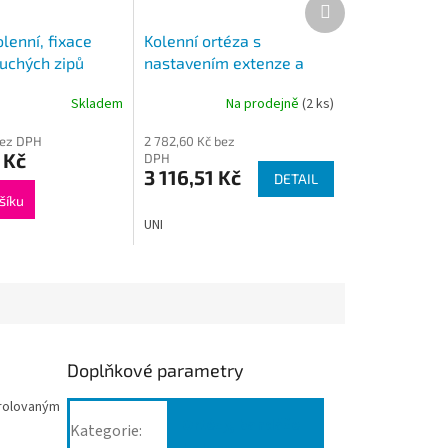
Další
produkt
lenní, fixace
Kolenní ortéza s
uchých zipů
nastavením extenze a
UNI 1023
flexe HAMA 200/UNI
Skladem
Na prodejně
(2 ks)
bez DPH
2 782,60 Kč bez
 Kč
DPH
3 116,51 Kč
DETAIL
šíku
UNI
Doplňkové parametry
trolovaným
Ortézy, bandáže
Kategorie
: