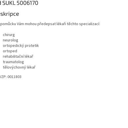
d SUKL 5006170
skripce
 pomůcku Vám mohou předepsat lékaři těchto specializací:
chirurg
neurolog
ortopedický protetik
ortoped
rehabilitační lékař
traumatolog
tělovýchovný lékař
VZP: 0011803