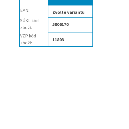
kolene
EAN
:
Zvolte variantu
SÚKL kód
5006170
zboží
:
VZP kód
11803
zboží
: