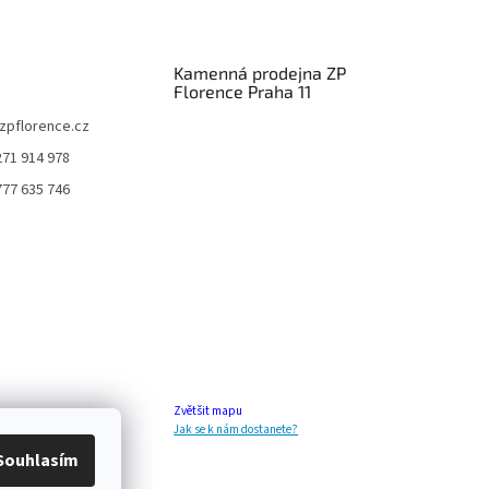
Kamenná prodejna ZP
Florence Praha 11
zpflorence.cz
271 914 978
777 635 746
Zvětšit mapu
Jak se k nám dostanete?
Souhlasím