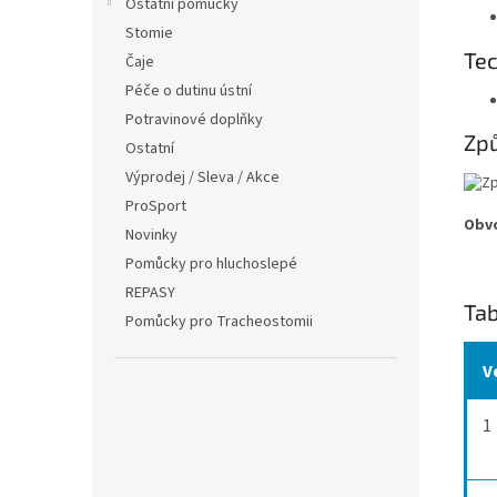
Ostatní pomůcky
Stomie
Te
Čaje
Péče o dutinu ústní
Potravinové doplňky
Zp
Ostatní
Výprodej / Sleva / Akce
ProSport
Obvo
Novinky
Pomůcky pro hluchoslepé
REPASY
Tab
Pomůcky pro Tracheostomii
V
1