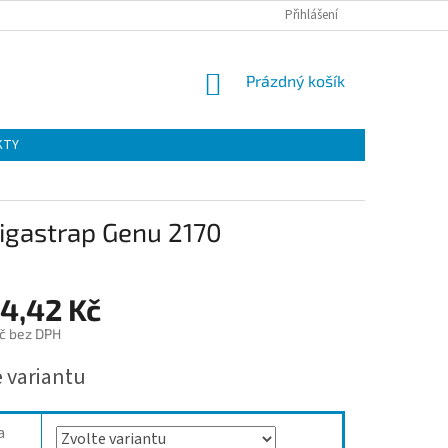
Přihlášení
NÁKUPNÍ
Prázdný košík
KOŠÍK
KTY
Ligastrap Genu 2170
64,42 Kč
č bez DPH
e variantu
a