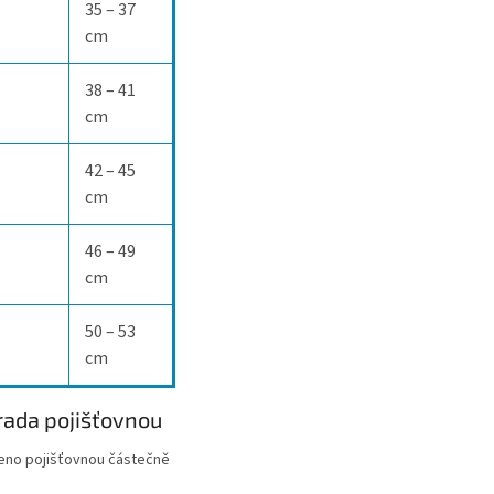
35 – 37
cm
38 – 41
cm
42 – 45
cm
46 – 49
cm
50 – 53
cm
ada pojišťovnou
eno pojišťovnou částečně