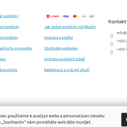
ké pomůcky
Kontakt
ní pomůcky
Jak získat pomůcky od lékaře?
info
@
ční pomůcky
Doprava a platba
+420 
punčochy a ponožky
Obchodní podmínky
+420 
obuv
Ochrana osobních údajů
dravotních
Reklamace a vrácení zboží
ies používáme k analýze webu a personalizaci obsahu.
a „Souhlasím" nám pomáháte web dále rozvíjet.