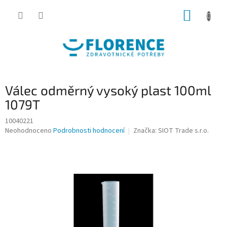
Přejít
NÁKUP
na
obsah
KOŠÍK
Válec odměrný vysoký plast 100ml
1079T
10040221
Průměrné
Neohodnoceno
Podrobnosti hodnocení
Značka:
SIOT Trade s.r.o.
hodnocení
produktu
je
0,0
z
5
hvězdiček.