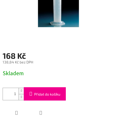
168 Kč
138,84 Kč bez DPH
Měrná
Skladem
cena:
Přidat do košíku