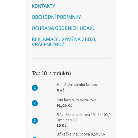
KONTAKTY
OBCHODNÍ PODMÍNKY
OCHRANA OSOBNÍCH ÚDAJŮ
REKLAMACE, VÝMĚNA ZBOŽÍ,
VRÁCENÍ ZBOŽÍ
Top 10 produktů
Soft-Zellin sterilní tampon
4 Kč
Seni lady slim extra 15ks
91,05 Kč
Stříkačka inzulínová 1ML U-100 /
Omnican 100
10 Kč
Stříkačka inzulínová 0,5ML U-