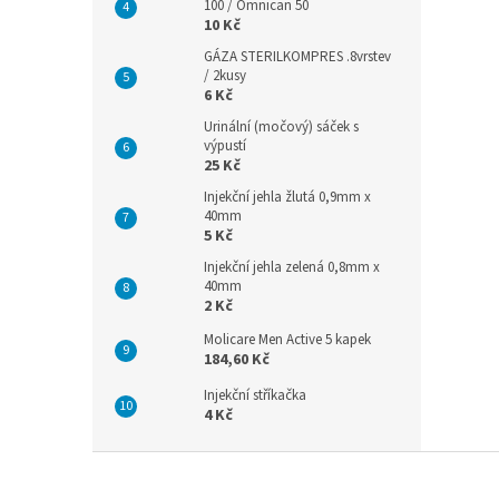
100 / Omnican 50
10 Kč
GÁZA STERILKOMPRES .8vrstev
/ 2kusy
6 Kč
Urinální (močový) sáček s
výpustí
25 Kč
Injekční jehla žlutá 0,9mm x
40mm
5 Kč
Injekční jehla zelená 0,8mm x
40mm
2 Kč
Molicare Men Active 5 kapek
184,60 Kč
Injekční stříkačka
4 Kč
Z
á