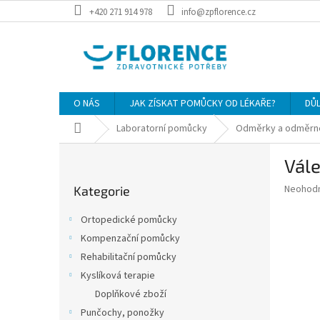
Přejít
+420 271 914 978
info@zpflorence.cz
na
obsah
O NÁS
JAK ZÍSKAT POMŮCKY OD LÉKAŘE?
DŮ
Domů
Laboratorní pomůcky
Odměrky a odměrné
P
Vál
o
Přeskočit
s
Průměr
Neohod
Kategorie
kategorie
t
hodnoce
r
produkt
Ortopedické pomůcky
a
je
Kompenzační pomůcky
0,0
n
z
Rehabilitační pomůcky
n
5
í
Kyslíková terapie
hvězdič
p
Doplňkové zboží
a
Punčochy, ponožky