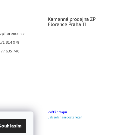
Kamenná prodejna ZP
Florence Praha 11
zpflorence.cz
271 914 978
777 635 746
Zvětšit mapu
Jak se k nám dostanete?
Souhlasím