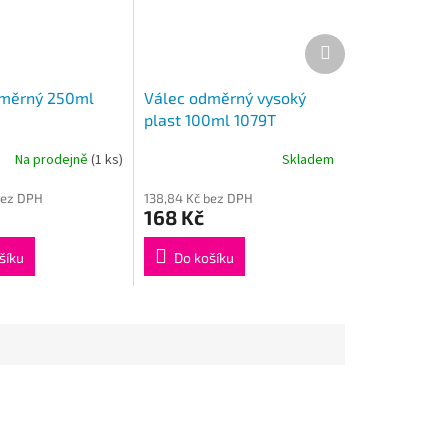
Další
produkt
dměrný 250ml
Válec odměrný vysoký
plast 100ml 1079T
Na prodejně
(1 ks)
Skladem
bez DPH
138,84 Kč bez DPH
168 Kč
šíku
Do košíku