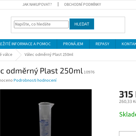
JAK NAKUPOVAT?
OBCHODNÍ PODMÍNKY
HLEDAT
LEŽITÉ INFORMACE A POMOC
PRONÁJEM
REPASY
KONTA
 válce
Válec odměrný Plast 250ml
ec odměrný Plast 250ml
10976
né
noceno
Podrobnosti hodnocení
ní
315
u
260,33 K
Měrná
Skla
cena:
ek.