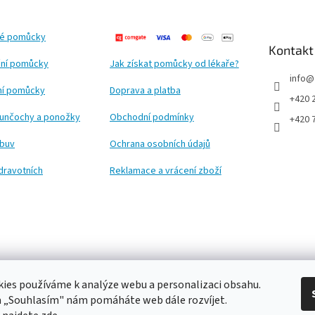
ké pomůcky
Kontakt
ní pomůcky
Jak získat pomůcky od lékaře?
info
@
ční pomůcky
Doprava a platba
+420 
punčochy a ponožky
Obchodní podmínky
+420 
obuv
Ochrana osobních údajů
dravotních
Reklamace a vrácení zboží
ies používáme k analýze webu a personalizaci obsahu.
a „Souhlasím" nám pomáháte web dále rozvíjet.