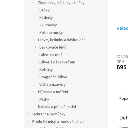
Zkumavky, kádinky a baňky
Baňky
Kádinky
Zkumavky
Vále
Petriho misky
Láhve, kelímky a dávkovače
Dávkovače léků
Láhve na moč
574,38
DPH
Láhve s dávkovačem
695
Kelímky
Reagenční láhve
Víčka a uzávěry
Příprava a měření
Popi
Misky
Kahany a příslušenství
Ochranné pomůcky
Det
Podložní mísy a močové lahve
Popi