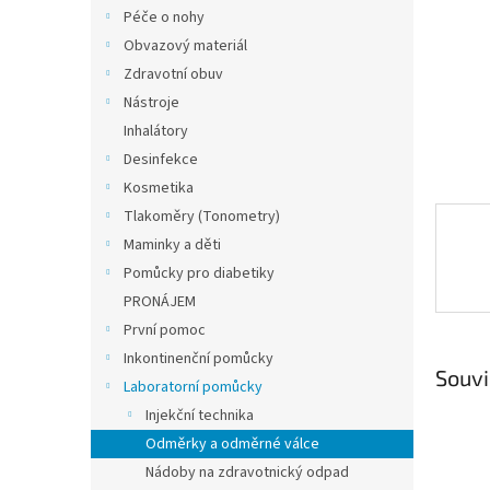
n
Péče o nohy
e
Obvazový materiál
l
Zdravotní obuv
Nástroje
Inhalátory
Desinfekce
Kosmetika
Tlakoměry (Tonometry)
Maminky a děti
Pomůcky pro diabetiky
PRONÁJEM
První pomoc
Inkontinenční pomůcky
Souvi
Laboratorní pomůcky
Injekční technika
Odměrky a odměrné válce
Nádoby na zdravotnický odpad