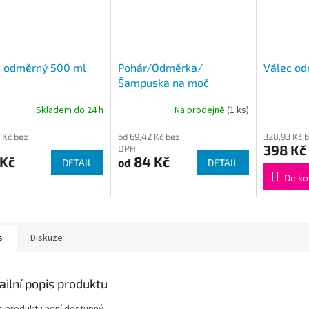
c odměrný 500 ml
Pohár/Odměrka/
Válec o
Šampuska na moč
Skladem do 24 h
Na prodejně
(1 ks)
 Kč bez
od 69,42 Kč bez
328,93 Kč 
398 Kč
DPH
 Kč
84 Kč
od
DETAIL
DETAIL
Do ko
s
Diskuze
ailní popis produktu
s produktu není dostupný