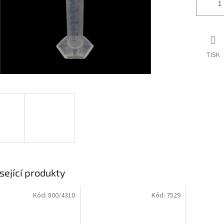
TISK
sející produkty
Kód:
800/4310
Kód:
7529