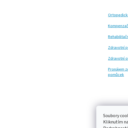
p
a
t
Ortopedic
í
Kompenzač
Rehabilita
Zdravotní 
Zdravotní 
Pronájem z
pomůcek
Soubory cook
Kliknutím n