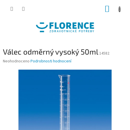
Přejít
NÁKUP
na
obsah
KOŠÍK
Válec odměrný vysoký 50ml
14582
Průměrné
Neohodnoceno
Podrobnosti hodnocení
hodnocení
produktu
je
0,0
z
5
hvězdiček.