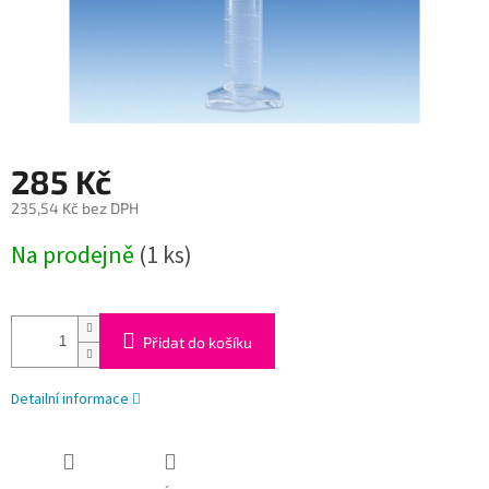
285 Kč
235,54 Kč bez DPH
Měrná
Na prodejně
(1 ks)
cena:
Přidat do košíku
Detailní informace