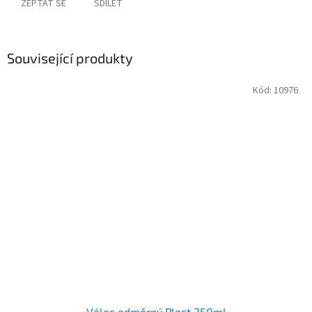
ZEPTAT SE
SDÍLET
Související produkty
Kód:
10976
Válec odměrný Plast 250ml