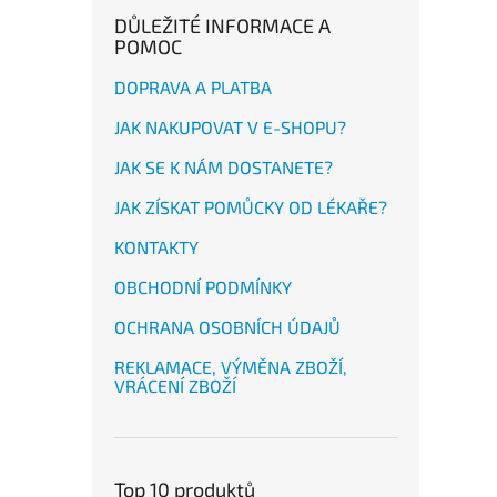
DŮLEŽITÉ INFORMACE A
POMOC
DOPRAVA A PLATBA
JAK NAKUPOVAT V E-SHOPU?
JAK SE K NÁM DOSTANETE?
JAK ZÍSKAT POMŮCKY OD LÉKAŘE?
KONTAKTY
OBCHODNÍ PODMÍNKY
OCHRANA OSOBNÍCH ÚDAJŮ
REKLAMACE, VÝMĚNA ZBOŽÍ,
VRÁCENÍ ZBOŽÍ
Top 10 produktů