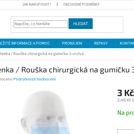
JAK NAKUPOVAT?
OBCHODNÍ PODMÍNKY
HLEDAT
LEŽITÉ INFORMACE A POMOC
PRONÁJEM
REPASY
KONTA
tenka / Rouška chirurgická na gumičku 3-vrstvá
nka / Rouška chirurgická na gumičku 
né
noceno
Podrobnosti hodnocení
ní
3 Kč
u
2,48 Kč 
Měrná
Na pr
cena:
ek.