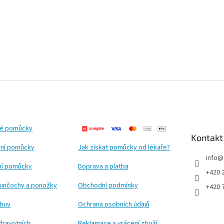
ké pomůcky
Kontakt
ní pomůcky
Jak získat pomůcky od lékaře?
info
@
ční pomůcky
Doprava a platba
+420 
punčochy a ponožky
Obchodní podmínky
+420 
obuv
Ochrana osobních údajů
dravotních
Reklamace a vrácení zboží