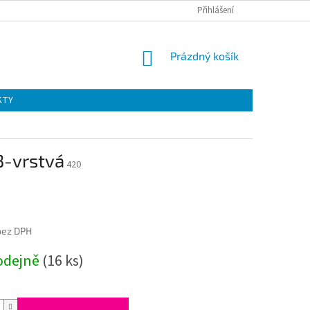
Přihlášení
NÁKUPNÍ
Prázdný košík
KOŠÍK
KTY
3-vrstvá
420
bez DPH
odejně
(16 ks)