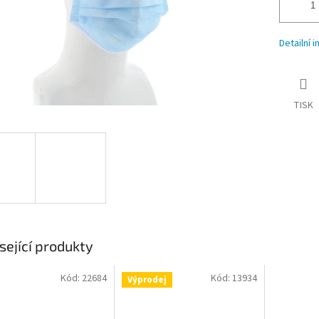
Detailní 
TISK
sející produkty
Kód:
22684
Kód:
13934
Výprodej