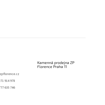
Kamenná prodejna ZP
Florence Praha 11
zpflorence.cz
271 914 978
777 635 746