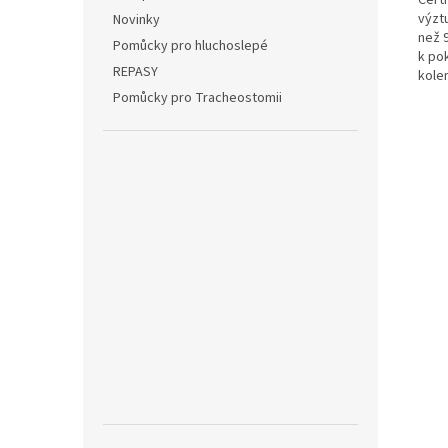
výztu
Novinky
než 
Pomůcky pro hluchoslepé
k po
REPASY
kolem
Pomůcky pro Tracheostomii