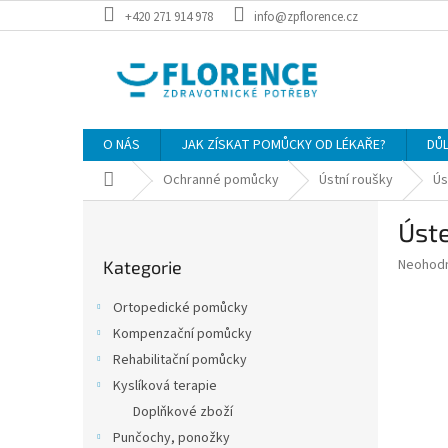
Přejít
+420 271 914 978
info@zpflorence.cz
na
obsah
O NÁS
JAK ZÍSKAT POMŮCKY OD LÉKAŘE?
DŮ
Domů
Ochranné pomůcky
Ústní roušky
Ús
P
Úste
o
Přeskočit
s
Průměr
Neohod
Kategorie
kategorie
t
hodnoce
r
produkt
Ortopedické pomůcky
a
je
Kompenzační pomůcky
0,0
n
z
Rehabilitační pomůcky
n
5
í
Kyslíková terapie
hvězdič
p
Doplňkové zboží
a
Punčochy, ponožky