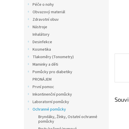
n
Péče o nohy
e
Obvazový materiál
l
Zdravotní obuv
Nástroje
Inhalátory
Desinfekce
Kosmetika
Tlakoměry (Tonometry)
Maminky a děti
Pomůcky pro diabetiky
PRONÁJEM
První pomoc
Inkontinenční pomůcky
Souvi
Laboratorní pomůcky
Ochranné pomůcky
Bryndáky, Žínky, Ostatní ochranné
pomůcky