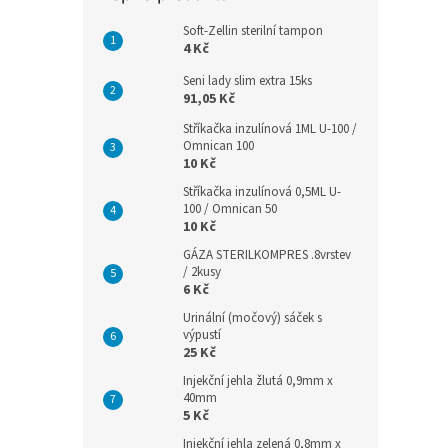
Soft-Zellin sterilní tampon
4 Kč
Seni lady slim extra 15ks
91,05 Kč
Stříkačka inzulínová 1ML U-100 /
Omnican 100
10 Kč
Stříkačka inzulínová 0,5ML U-
100 / Omnican 50
10 Kč
GÁZA STERILKOMPRES .8vrstev
/ 2kusy
6 Kč
Urinální (močový) sáček s
výpustí
25 Kč
Injekční jehla žlutá 0,9mm x
40mm
5 Kč
Injekční jehla zelená 0,8mm x