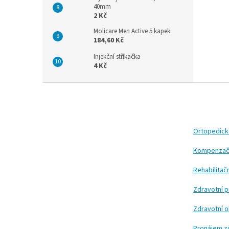
40mm
2 Kč
Molicare Men Active 5 kapek
184,60 Kč
Injekční stříkačka
4 Kč
Z
á
p
a
t
Ortopedic
í
Kompenzač
Rehabilita
Zdravotní 
Zdravotní 
Pronájem z