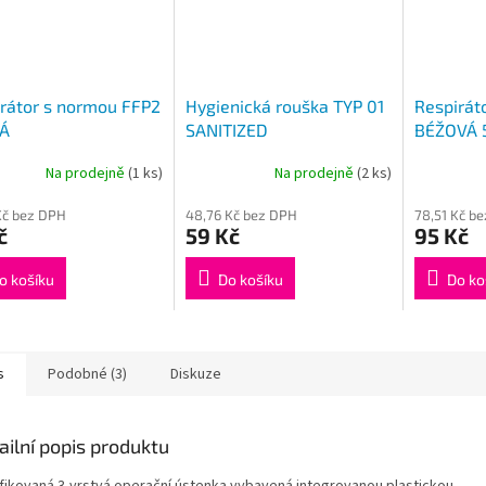
rátor s normou FFP2
Hygienická rouška TYP 01
Respirát
Á
SANITIZED
BÉŽOVÁ 
Na prodejně
(1 ks)
Na prodejně
(2 ks)
Kč bez DPH
48,76 Kč bez DPH
78,51 Kč b
č
59 Kč
95 Kč
o košíku
Do košíku
Do ko
s
Podobné (3)
Diskuze
ailní popis produktu
ifikovaná 3-vrstvá operační ústenka vybavená integrovanou plastickou