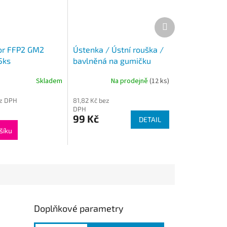
Další
produkt
or FFP2 GM2
Ústenka / Ústní rouška /
5ks
bavlněná na gumičku
Skladem
Na prodejně
(12 ks)
ez DPH
81,82 Kč bez
DPH
99 Kč
DETAIL
šíku
Doplňkové parametry