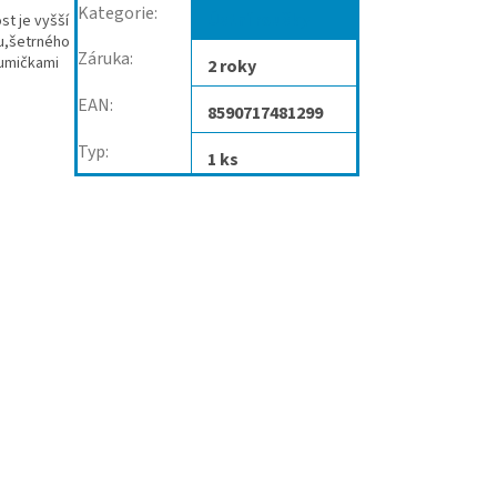
Kategorie
:
Ústní roušky
st je vyšší
u,šetrného
Záruka
:
gumičkami
2 roky
EAN
:
8590717481299
Typ
:
1 ks