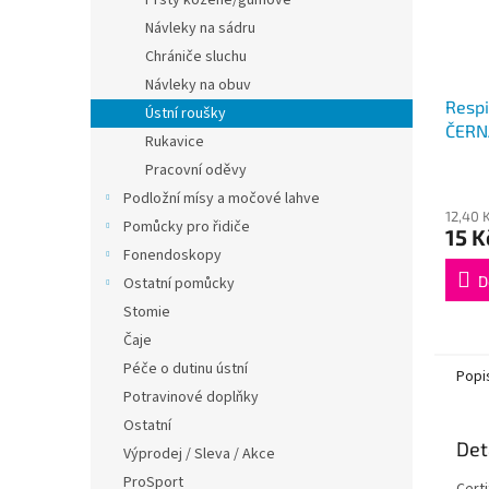
Prsty kožené/gumové
Návleky na sádru
Chrániče sluchu
Návleky na obuv
Respi
Ústní roušky
ČERN
Rukavice
Pracovní oděvy
Podložní mísy a močové lahve
12,40 
Pomůcky pro řidiče
15 K
Fonendoskopy
D
Ostatní pomůcky
Stomie
Čaje
Péče o dutinu ústní
Popi
Potravinové doplňky
Ostatní
Det
Výprodej / Sleva / Akce
ProSport
Cert