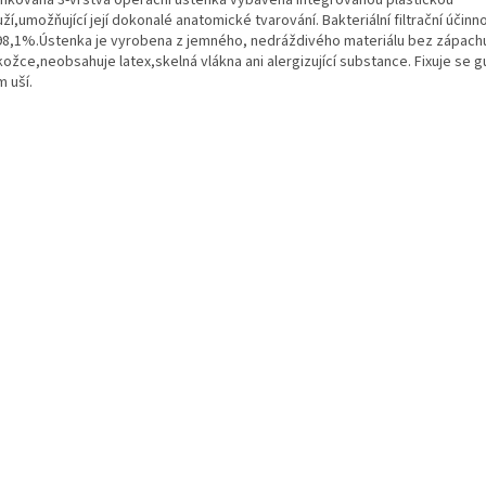
ží,umožňující její dokonalé anatomické tvarování. Bakteriální filtrační účinno
98,1%.Ústenka je vyrobena z jemného, nedráždivého materiálu bez zápach
kožce,neobsahuje latex,skelná vlákna ani alergizující substance. Fixuje se 
 uší.