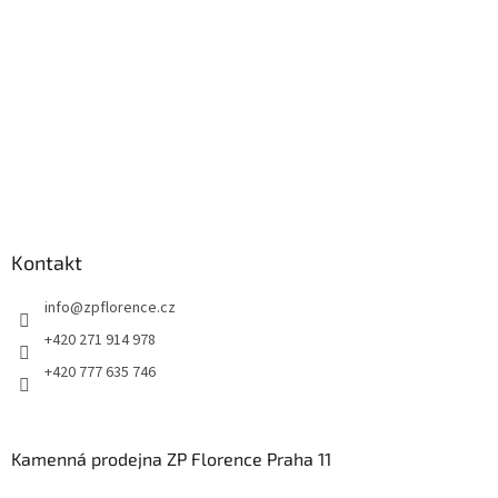
í
Kontakt
info
@
zpflorence.cz
+420 271 914 978
+420 777 635 746
Kamenná prodejna ZP Florence Praha 11