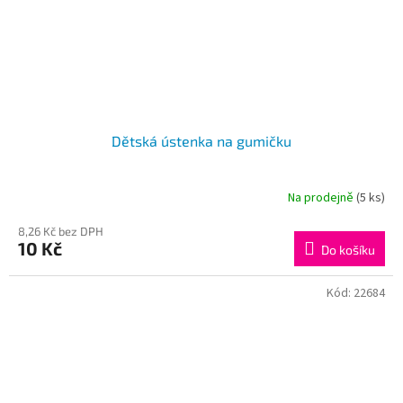
Dětská ústenka na gumičku
Na prodejně
(5 ks)
8,26 Kč bez DPH
10 Kč
Do košíku
Kód:
22684