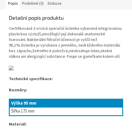
Popis
Podobné (3)
Diskuze
Detailní popis produktu
Certifikovaná 3-vrstvá operační ústenka vybavená integrovanou
plastickou výztuží,umožňující její dokonalé anatomické
tvarování. Bakteriální filtrační účinnost je vyšší než
98,1%.Ústenka je vyrobena z jemného, nedráždivého materiálu
bez zápachu,šetrného k pokožce,neobsahuje latex,skelná
vlákna ani alergizující substance. Fixuje se gumičkami kolem uší.
Technické specifikace:
Rozměry:
Výška 95 mm
Šířka 175 mm
Materiál: