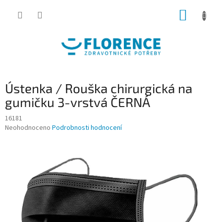
Přejít
NÁKUP
na
obsah
KOŠÍK
Ústenka / Rouška chirurgická na
gumičku 3-vrstvá ČERNÁ
16181
Průměrné
Neohodnoceno
Podrobnosti hodnocení
hodnocení
produktu
je
0,0
z
5
hvězdiček.