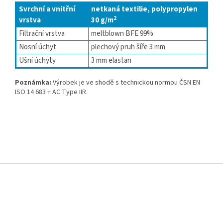
Svrchní a vnitřní
netkaná textilie, polypropylen
2
vrstva
30 g/m
Filtrační vrstva
meltblown BFE 99%
Nosní úchyt
plechový pruh šíře 3 mm
Ušní úchyty
3 mm elastan
Poznámka:
Výrobek je ve shodě s technickou normou ČSN EN
ISO 14 683 + AC Type IIR.
Z
á
p
a
t