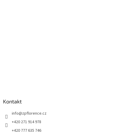
á
p
a
t
í
Kontakt
info
@
zpflorence.cz
+420 271 914 978
+420 777 635 746