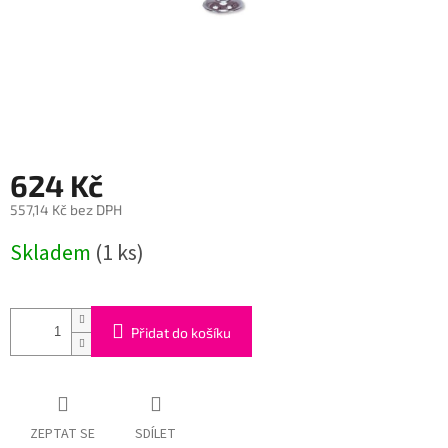
624 Kč
557,14 Kč bez DPH
Měrná
Skladem
(1 ks)
cena:
Přidat do košíku
ZEPTAT SE
SDÍLET