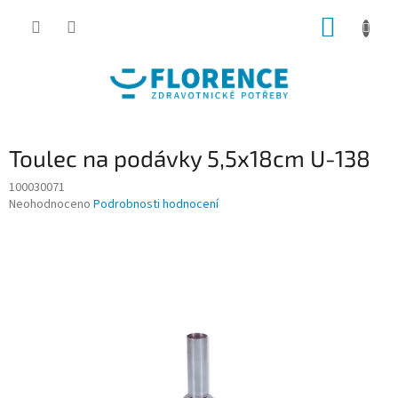
Přejít
NÁKUP
na
obsah
KOŠÍK
Toulec na podávky 5,5x18cm U-138
100030071
Průměrné
Neohodnoceno
Podrobnosti hodnocení
hodnocení
produktu
je
0,0
z
5
hvězdiček.