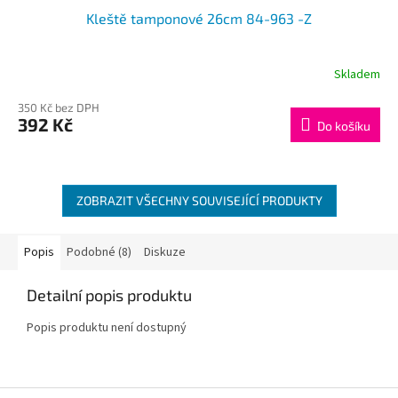
Kleště tamponové 26cm 84-963 -Z
Skladem
350 Kč bez DPH
392 Kč
Do košíku
ZOBRAZIT VŠECHNY SOUVISEJÍCÍ PRODUKTY
Popis
Podobné (8)
Diskuze
Detailní popis produktu
Popis produktu není dostupný
Z