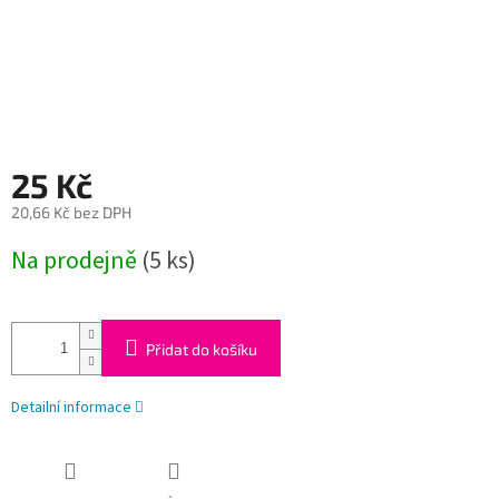
25 Kč
20,66 Kč bez DPH
Měrná
Na prodejně
(5 ks)
cena:
Přidat do košíku
Detailní informace