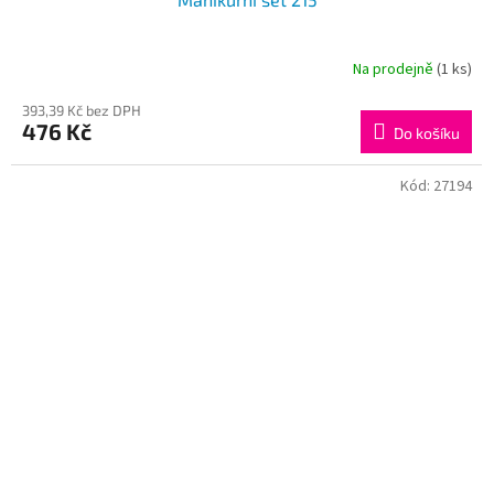
Na prodejně
(1 ks)
393,39 Kč bez DPH
476 Kč
Do košíku
Kód:
27194