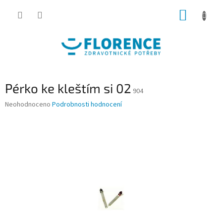
Přejít
NÁKUP
na
obsah
KOŠÍK
Pérko ke kleštím si 02
904
Průměrné
Neohodnoceno
Podrobnosti hodnocení
hodnocení
produktu
je
0,0
z
5
hvězdiček.