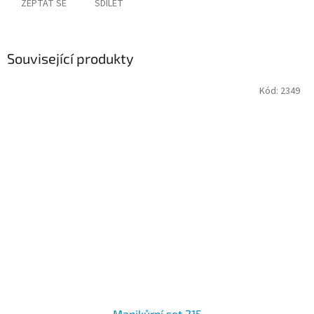
ZEPTAT SE
SDÍLET
Související produkty
Kód:
2349
Manikůrní set 215