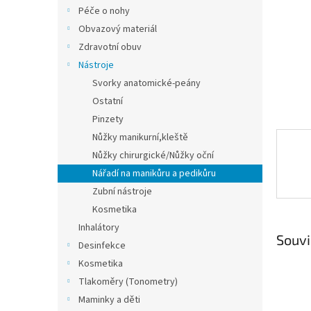
n
Péče o nohy
e
Obvazový materiál
l
Zdravotní obuv
Nástroje
Svorky anatomické-peány
Ostatní
Pinzety
Nůžky manikurní,kleště
Nůžky chirurgické/Nůžky oční
Nářadí na manikůru a pedikůru
Zubní nástroje
Kosmetika
Inhalátory
Souvi
Desinfekce
Kosmetika
Tlakoměry (Tonometry)
Maminky a děti