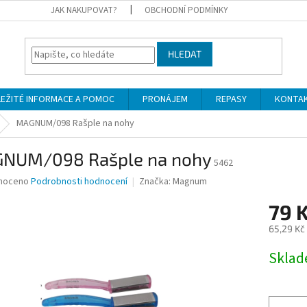
JAK NAKUPOVAT?
OBCHODNÍ PODMÍNKY
HLEDAT
LEŽITÉ INFORMACE A POMOC
PRONÁJEM
REPASY
KONTA
MAGNUM/098 Rašple na nohy
NUM/098 Rašple na nohy
5462
né
noceno
Podrobnosti hodnocení
Značka:
Magnum
ní
79 
u
65,29 Kč
Měrná
Skla
cena:
ek.