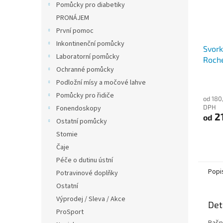
Pomůcky pro diabetiky
PRONÁJEM
První pomoc
Inkontinenční pomůcky
Svork
Laboratorní pomůcky
Roch
Ochranné pomůcky
Podložní mísy a močové lahve
Pomůcky pro řidiče
od 180
DPH
Fonendoskopy
2
od
Ostatní pomůcky
Stomie
Čaje
Péče o dutinu ústní
Popi
Potravinové doplňky
Ostatní
Výprodej / Sleva / Akce
Det
ProSport
Rašp