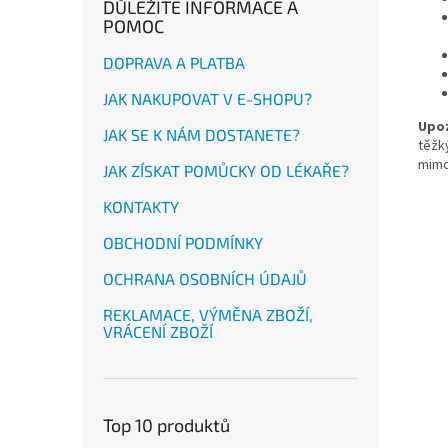
DŮLEŽITÉ INFORMACE A
POMOC
DOPRAVA A PLATBA
JAK NAKUPOVAT V E-SHOPU?
Upoz
JAK SE K NÁM DOSTANETE?
těžk
mimo
JAK ZÍSKAT POMŮCKY OD LÉKAŘE?
KONTAKTY
OBCHODNÍ PODMÍNKY
OCHRANA OSOBNÍCH ÚDAJŮ
REKLAMACE, VÝMĚNA ZBOŽÍ,
VRÁCENÍ ZBOŽÍ
Top 10 produktů