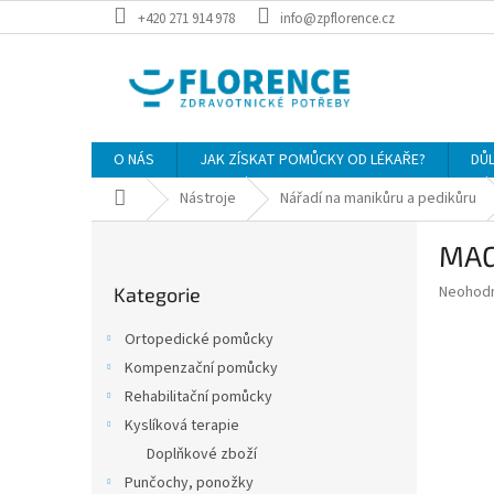
Přejít
+420 271 914 978
info@zpflorence.cz
na
obsah
O NÁS
JAK ZÍSKAT POMŮCKY OD LÉKAŘE?
DŮ
Domů
Nástroje
Nářadí na manikůru a pedikůru
P
MAG
o
Přeskočit
s
Průměr
Neohod
Kategorie
kategorie
t
hodnoce
r
produkt
Ortopedické pomůcky
a
je
Kompenzační pomůcky
0,0
n
z
Rehabilitační pomůcky
n
5
í
Kyslíková terapie
hvězdič
p
Doplňkové zboží
a
Punčochy, ponožky