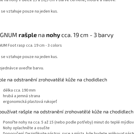
 se vztahuje pouze na jeden kus.
GNUM
rašple
na
nohy
cca. 19 cm - 3 barvy
UM Foot rasp cca. 19 cm - 3 colors
 se vztahuje pouze na jeden kus.
objednávce uveďte barvu.
ple na odstranění zrohovatělé kůže na chodidlech
délka cca. 190 mm
hrubá a jemná strana
ergonomická plastová rukojeť
používat rašple na odstranění zrohovatělé kůže na chodidlech
Ponořte nohy na cca. 5 až 15 (nebo podle potřeby) minut do teplé mýdlo
Nohy oplachněte a osušte
Doporučení: Dezinfikujte nástroj, ruce a místa, kde budete aplikovat nást