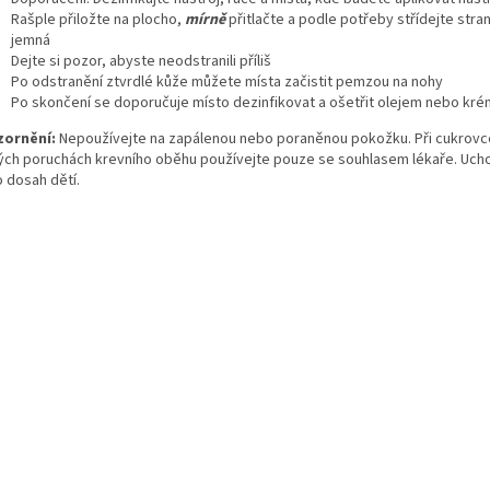
Rašple přiložte na plocho,
mírně
přitlačte a podle potřeby střídejte stran
jemná
Dejte si pozor, abyste neodstranili příliš
Po odstranění ztvrdlé kůže můžete místa začistit pemzou na nohy
Po skončení se doporučuje místo dezinfikovat a ošetřit olejem nebo kr
ornění:
Nepoužívejte na zapálenou nebo poraněnou pokožku. Při cukrov
ých poruchách krevního oběhu používejte pouze se souhlasem lékaře. Uch
 dosah dětí.