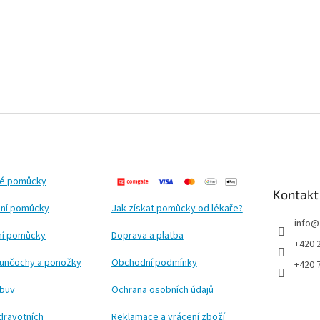
ké pomůcky
Kontakt
ní pomůcky
Jak získat pomůcky od lékaře?
info
@
ční pomůcky
Doprava a platba
+420 
punčochy a ponožky
Obchodní podmínky
+420 
obuv
Ochrana osobních údajů
dravotních
Reklamace a vrácení zboží