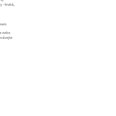
y - hrubá,
émem
ce nebo
ovávejte