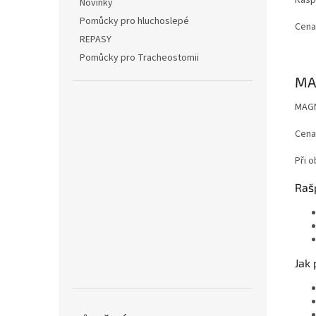
Novinky
Pomůcky pro hluchoslepé
Cena
REPASY
Pomůcky pro Tracheostomii
MA
MAGN
Cena
Při 
Raš
Jak 