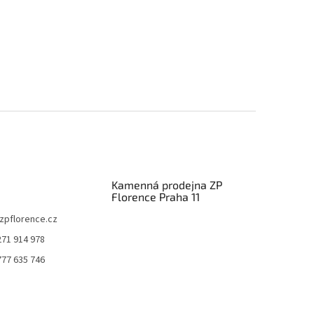
Kamenná prodejna ZP
Florence Praha 11
zpflorence.cz
271 914 978
777 635 746