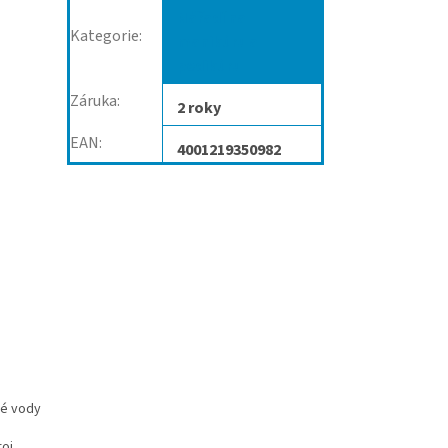
Nářadí na
Kategorie
:
manikůru a
pedikůru
Záruka
:
2 roky
EAN
:
4001219350982
vé vody
roj