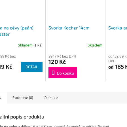
a na cévy (peán)
Svorka Kocher 14cm
Svorka a
ester
Skladem
(1 ks)
Skladem
Průměrné
hodnocení
,99 Kč bez
99,17 Kč bez DPH
od 152,89 K
produktu
120 Kč
DPH
je
19 Kč
185 
od
DETAIL
1,0
z
Do košíku
5
hvězdiček.
s
Podobné (8)
Diskuze
ailní popis produktu
le na nohy v délce 15 a 16,5 cm v barvě červené, modré a fialové.