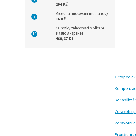
294 Kč
Míček na míčkování molitanový
36 Kč
Kalhotky zalepovací Molicare
elastic 8 kapek M
460,67 Kč
Z
á
p
a
t
Ortopedic
í
Kompenzač
Rehabilita
Zdravotní 
Zdravotní 
Pronájem z