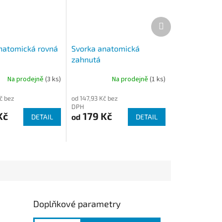
Další
produkt
natomická rovná
Svorka anatomická
zahnutá
Na prodejně
(3 ks)
Na prodejně
(1 ks)
č bez
od 147,93 Kč bez
DPH
Kč
179 Kč
od
DETAIL
DETAIL
Doplňkové parametry