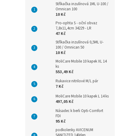
Stříkačka inzulínová 1ML U-100 /
Omnican 100
10 Kč
Pro-ophta S - oční obvaz
7,8x11,4cm 34229 - LR
47 Kč
Stříkačka inzulínová 0,5ML U-
100 / Omnican 50
10 Kč
MoliCare Mobile 10 kapek XL 14
ks
553,49 Kč
Rukavice nitrilové M/L pár
7 Kč
MoliCare Mobile 10 kapek L 14 ks
497,05 Kč
Násadec k berli Opti-Comfort
FDI
95 Kč
podkolenky AVICENUM
SANITIZED 140den