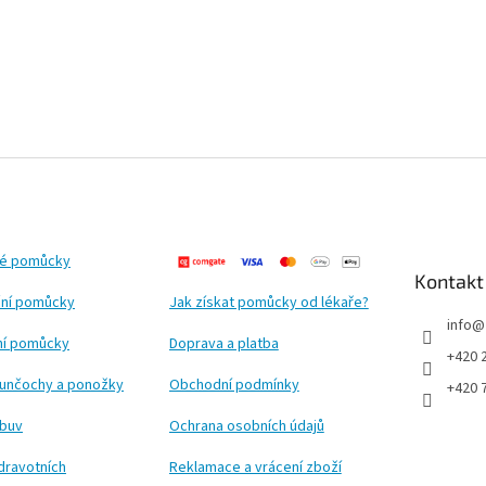
ké pomůcky
Kontakt
ní pomůcky
Jak získat pomůcky od lékaře?
info
@
ční pomůcky
Doprava a platba
+420 
punčochy a ponožky
Obchodní podmínky
+420 
obuv
Ochrana osobních údajů
dravotních
Reklamace a vrácení zboží