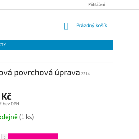
Přihlášení
NÁKUPNÍ
Prázdný košík
KOŠÍK
KTY
ová povrchová úprava
2214
 Kč
č bez DPH
odejně
(1 ks)