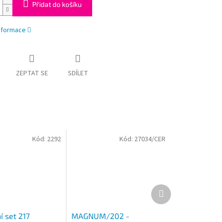
Přidat do košíku
informace
ZEPTAT SE
SDÍLET
Kód:
2292
Kód:
27034/CER
Další
produkt
í set 217
MAGNUM/202 -