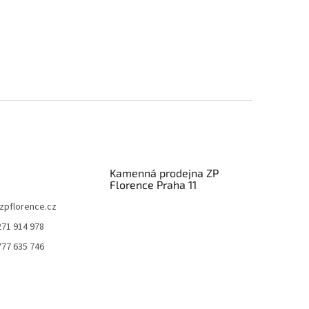
Kamenná prodejna ZP
Florence Praha 11
zpflorence.cz
271 914 978
777 635 746