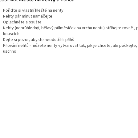
Pořiďte si vlastní kleště na nehty
Nehty pár minut namáčejte
Oplachněte a osušte
Nehty (neprůhledný, bělavý půlměsíček na vrchu nehtu) stříhejte rovně ,
kouscích
Dejte si pozor, abyste neodstřihli příliš
Pilování nehtů - můžete nenty vytvarovat tak, jak je chcete, ale počkejte,
uschno