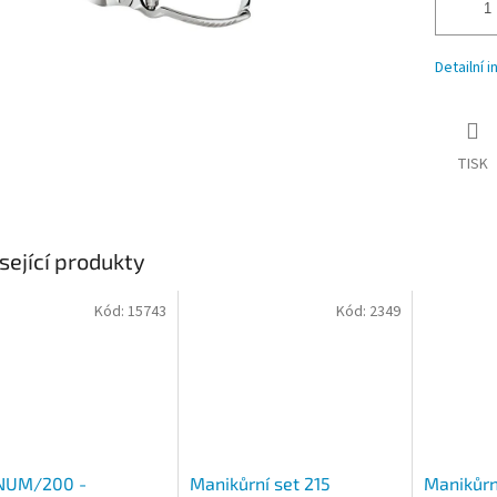
Detailní 
TISK
sející produkty
Kód:
15743
Kód:
2349
UM/200 -
Manikůrní set 215
Manikůrn