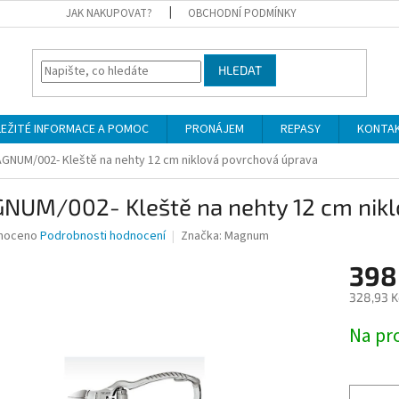
JAK NAKUPOVAT?
OBCHODNÍ PODMÍNKY
HLEDAT
LEŽITÉ INFORMACE A POMOC
PRONÁJEM
REPASY
KONTA
GNUM/002- Kleště na nehty 12 cm niklová povrchová úprava
NUM/002- Kleště na nehty 12 cm nikl
né
noceno
Podrobnosti hodnocení
Značka:
Magnum
ní
398
u
328,93 K
Měrná
Na pr
cena:
ek.