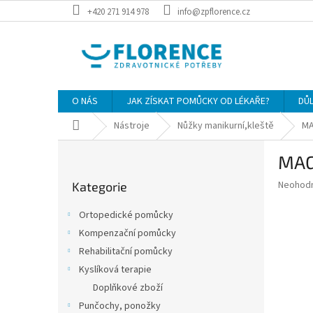
Přejít
+420 271 914 978
info@zpflorence.cz
na
obsah
O NÁS
JAK ZÍSKAT POMŮCKY OD LÉKAŘE?
DŮ
Domů
Nástroje
Nůžky manikurní,kleště
MA
P
MAG
o
Přeskočit
s
Průměr
Neohod
Kategorie
kategorie
t
hodnoce
r
produkt
Ortopedické pomůcky
a
je
Kompenzační pomůcky
0,0
n
z
Rehabilitační pomůcky
n
5
í
Kyslíková terapie
hvězdič
p
Doplňkové zboží
a
Punčochy, ponožky