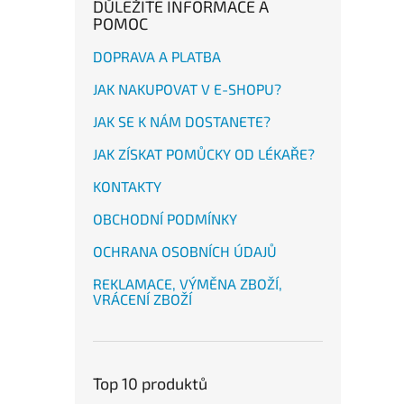
DŮLEŽITÉ INFORMACE A
POMOC
DOPRAVA A PLATBA
JAK NAKUPOVAT V E-SHOPU?
JAK SE K NÁM DOSTANETE?
JAK ZÍSKAT POMŮCKY OD LÉKAŘE?
KONTAKTY
OBCHODNÍ PODMÍNKY
OCHRANA OSOBNÍCH ÚDAJŮ
REKLAMACE, VÝMĚNA ZBOŽÍ,
VRÁCENÍ ZBOŽÍ
Top 10 produktů