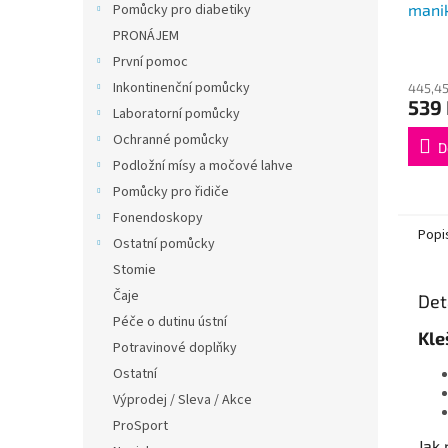
manik
Pomůcky pro diabetiky
černý
PRONÁJEM
První pomoc
Inkontinenční pomůcky
445,45
539
Laboratorní pomůcky
Ochranné pomůcky
D
Podložní mísy a močové lahve
Pomůcky pro řidiče
Fonendoskopy
Popi
Ostatní pomůcky
Stomie
Čaje
Det
Péče o dutinu ústní
Kle
Potravinové doplňky
Ostatní
Výprodej / Sleva / Akce
ProSport
Jak