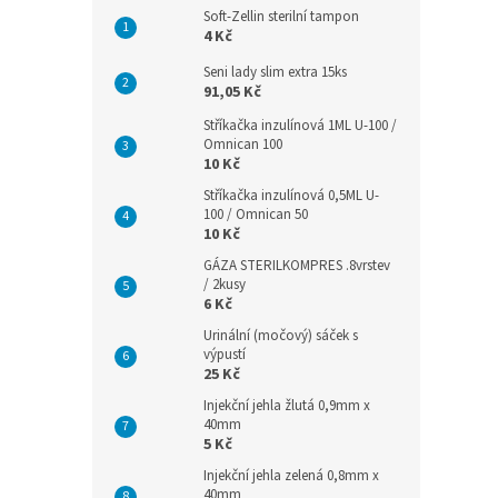
Soft-Zellin sterilní tampon
4 Kč
Seni lady slim extra 15ks
91,05 Kč
Stříkačka inzulínová 1ML U-100 /
Omnican 100
10 Kč
Stříkačka inzulínová 0,5ML U-
100 / Omnican 50
10 Kč
GÁZA STERILKOMPRES .8vrstev
/ 2kusy
6 Kč
Urinální (močový) sáček s
výpustí
25 Kč
Injekční jehla žlutá 0,9mm x
40mm
5 Kč
Injekční jehla zelená 0,8mm x
40mm