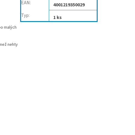
EAN
:
4001219350029
Typ
:
1 ks
 po malých
 než nehty