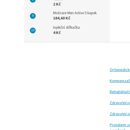
2 Kč
Molicare Men Active 5 kapek
184,60 Kč
Injekční stříkačka
4 Kč
Z
á
p
a
t
Ortopedic
í
Kompenzač
Rehabilita
Zdravotní 
Zdravotní 
Pronájem z