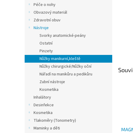
n
Péče o nohy
e
Obvazový materiál
l
Zdravotní obuv
Nástroje
Svorky anatomické-peány
Ostatní
Pinzety
Nůžky manikurní,kleště
Nůžky chirurgické/Nůžky oční
Souvi
Nářadí na manikůru a pedikůru
Zubní nástroje
Kosmetika
Inhalátory
Desinfekce
Kosmetika
Tlakoměry (Tonometry)
Maminky a děti
MAGN