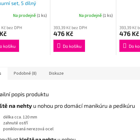
urní set, 5 dílný
Na prodejně
(1 ks)
Na prodejně
(1 ks)
 Kč bez DPH
393,39 Kč bez DPH
393,39 Kč 
 Kč
476 Kč
476 Kč
o košíku
Do košíku
Do ko
s
Podobné (8)
Diskuze
ailní popis produktu
ště na nehty
u nohou pro domácí manikúru a pedikúru
délka cca. 120 mm
zahnuté ostří
poniklovaná nerezová ocel
 používat
kleště na nehty
u nohou