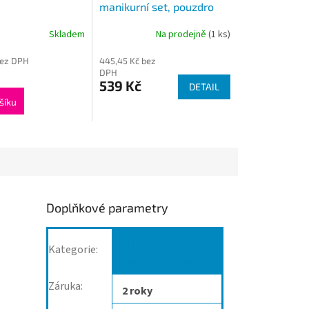
manikurní set, pouzdro
imitaci krokodýlí kůží, 6
Skladem
Na prodejně
(1 ks)
dílný
bez DPH
445,45 Kč bez
DPH
539 Kč
DETAIL
šíku
Doplňkové parametry
Nůžky
Kategorie
:
manikurní,kleště
Záruka
:
2 roky