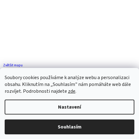
Zvětšit mapu
Jak se k nám dostanete?
Soubory cookies používáme k analýze webu a personalizaci
obsahu. Kliknutím na „Souhlasím" nám pomáháte web dále
rozvíjet. Podrobnosti najdete
zde
.
Nastavení
Vytvořil Shoptet
Souhlasím
Copyright 2026
ZP FLORENCE
. Všechna práva vyhrazena.