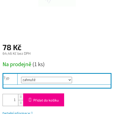
78 Kč
64,46 Kč bez DPH
Měrná
Na prodejně
(1 ks)
cena:
Typ
Přidat do košíku
Detailní informace