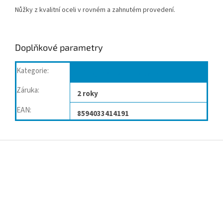
Nůžky z kvalitní oceli v rovném a zahnutém provedení.
Doplňkové parametry
Kategorie
:
Nůžky manikurní,kleště
Záruka
:
2 roky
EAN
:
8594033414191
Z
á
p
a
t
í