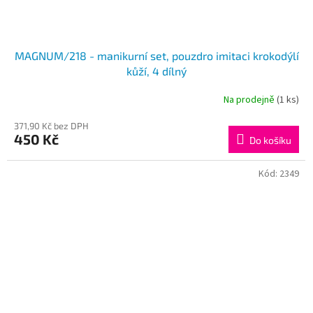
MAGNUM/218 - manikurní set, pouzdro imitaci krokodýlí
kůží, 4 dílný
Na prodejně
(1 ks)
371,90 Kč bez DPH
450 Kč
Do košíku
Kód:
2349