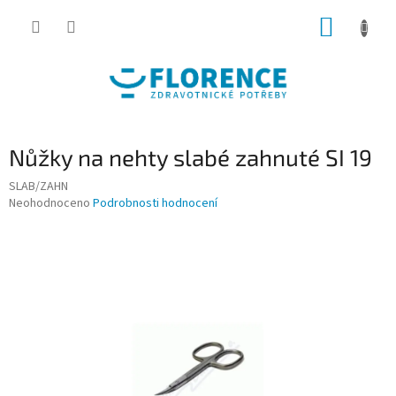
Přejít
NÁKUP
na
obsah
KOŠÍK
Nůžky na nehty slabé zahnuté SI 19
SLAB/ZAHN
Průměrné
Neohodnoceno
Podrobnosti hodnocení
hodnocení
produktu
je
0,0
z
5
hvězdiček.