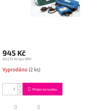
945 Kč
843,75 Kč bez DPH
Měrná
Vyprodáno
(2 ks)
cena:
Přidat do košíku