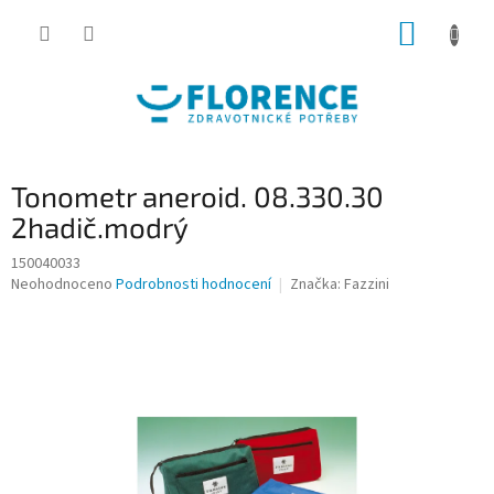
Přejít
NÁKUP
na
obsah
KOŠÍK
Tonometr aneroid. 08.330.30
2hadič.modrý
150040033
Průměrné
Neohodnoceno
Podrobnosti hodnocení
Značka:
Fazzini
hodnocení
produktu
je
0,0
z
5
hvězdiček.