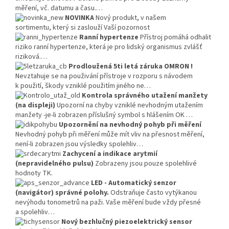
měření, vč. datumu a času.…
NOVINKA
Nový produkt, v našem
sortimentu, který si zaslouží Vaší pozornost
Ranní hypertenze
Přístroj pomáhá odhalit
riziko ranní hypertenze, která je pro lidský organismus zvlášť
riziková.…
Prodloužená 5ti letá záruka OMRON !
Nevztahuje se na použivání přístroje v rozporu s návodem
k použití, škody vzniklé použitím jiného ne…
Kontrola správného utažení manžety
(na displeji)
Upozorní na chyby vzniklé nevhodným utažením
manžety -je-li zobrazen příslušný symbol s hlášením OK …
Upozornění na nevhodný pohyb při měření
Nevhodný pohyb při měření může mít vliv na přesnost měření,
není-li zobrazen jsou výsledky spolehliv…
Zachycení a indikace arytmií
(nepravidelného pulsu)
Zobrazeny jsou pouze spolehlivé
hodnoty TK.
LED - Automatický senzor
(navigátor) správné polohy.
Odstraňuje často vytýkanou
nevýhodu tonometrů na paži. Vaše měření bude vždy přesné
a spolehliv…
Nový bezhlučný piezoelektrický sensor