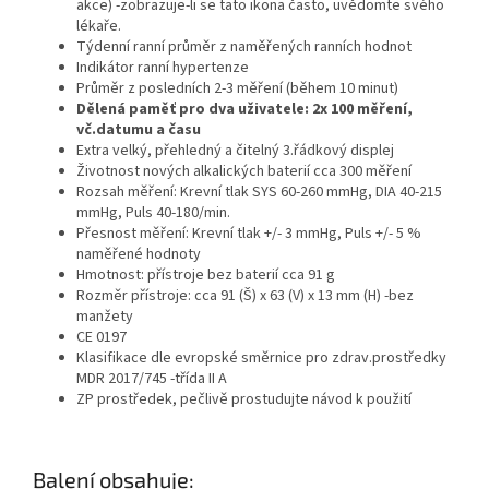
akce) -zobrazuje-li se tato ikona často, uvědomte svého
lékaře.
Týdenní ranní průměr z naměřených ranních hodnot
Indikátor ranní hypertenze
Průměr z posledních 2-3 měření (během 10 minut)
Dělená paměť pro dva uživatele: 2x 100 měření,
vč.datumu a času
Extra velký, přehledný a čitelný 3.řádkový displej
Životnost nových alkalických baterií cca 300 měření
Rozsah měření: Krevní tlak SYS 60-260 mmHg, DIA 40-215
mmHg, Puls 40-180/min.
Přesnost měření: Krevní tlak +/- 3 mmHg, Puls +/- 5 %
naměřené hodnoty
Hmotnost: přístroje bez baterií cca 91 g
Rozměr přístroje: cca 91 (Š) x 63 (V) x 13 mm (H) -bez
manžety
CE 0197
Klasifikace dle evropské směrnice pro zdrav.prostředky
MDR 2017/745 -třída II A
ZP prostředek, pečlivě prostudujte návod k použití
Balení obsahuje: