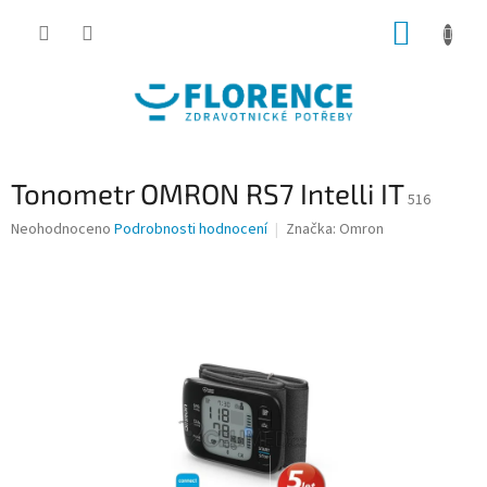
Přejít
NÁKUP
na
obsah
KOŠÍK
Tonometr OMRON RS7 Intelli IT
516
Průměrné
Neohodnoceno
Podrobnosti hodnocení
Značka:
Omron
hodnocení
produktu
je
0,0
z
5
hvězdiček.