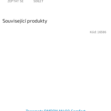
ZEPTAT SE
SDÍLET
Související produkty
Kód:
16586
Tonometr OMRON M400 Comfort