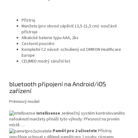
Přístroj
Manžetu (pro obvod zápěstí 13,5-21,5 cm) -součástí
přístroje
Alkalické baterie typu AAA, 2ks
Cestovní pouzdro
Kompletní CZ návod -schválený od OMRON Healthcare
Europe
CELIMED modrý záruční list
bluetooth připojení na Android/iOS
zařízení
Prémiový model
Intellisense
Jedinečný systém kontrolovaného
nafouknutí manžety přináší tyto výhody: Přesnost na prvním
místě …
Paměť pro 2 uživatele
Přístroj
umožňuje uchovat v dělené paměti pro 2 osoby záznamy