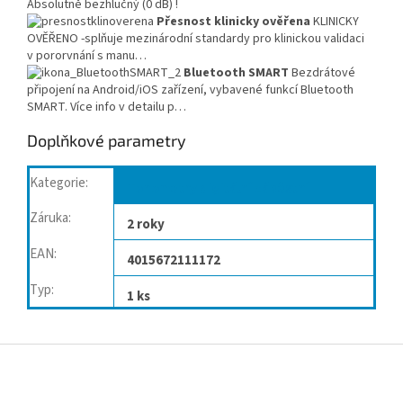
Absolutně bezhlučný (0 dB) !
Přesnost klinicky ověřena
KLINICKY
OVĚŘENO -splňuje mezinárodní standardy pro klinickou validaci
v pororvnání s manu…
Bluetooth SMART
Bezdrátové
připojení na Android/iOS zařízení, vybavené funkcí Bluetooth
SMART. Více info v detailu p…
Doplňkové parametry
Kategorie
:
Tonometry digitální zápěstní
Záruka
:
2 roky
EAN
:
4015672111172
Typ
:
1 ks
Z
á
p