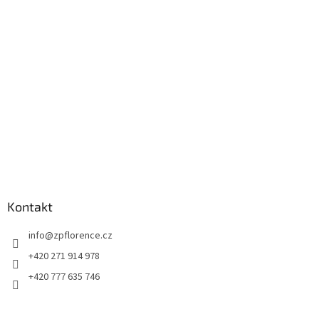
a
t
í
Kontakt
info
@
zpflorence.cz
+420 271 914 978
+420 777 635 746