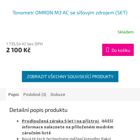
Tonometr OMRON M3 AC se síťovým zdrojem (SET)
Skladem
1 735,54 Kč bez DPH
2 100 Kč
Do košíku
ZOBRAZIT VŠECHNY SOUVISEJÍCÍ PRODUKTY
Popis
Podobné (3)
Diskuze
Detailní popis produktu
Prodloužená z
áruka 5 let ! na přístroj
-bližší
informace naleznete na přiloženém modrém
záručním listě
Nová Hi-tech technologie měření krevního tlaku!