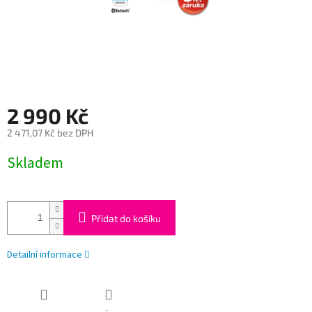
2 990 Kč
2 471,07 Kč bez DPH
Měrná
Skladem
cena:
Přidat do košíku
Detailní informace