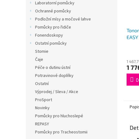
Laboratorní pomůcky
Ochranné pomůcky
Podložní mísy a močové lahve
Pomůcky pro řidiče
Tono
Fonendoskopy
EASY
Ostatní pomůcky
Stomie
Čaje
1 467,
1 77
Péče o dutinu ústní
Potravinové doplňky
D
Ostatní
Výprodej / Sleva / Akce
ProSport
Popi
Novinky
Pomůcky pro hluchoslepé
REPASY
Det
Pomůcky pro Tracheostomii