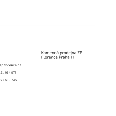
Kamenná prodejna ZP
Florence Praha 11
zpflorence.cz
271 914 978
777 635 746