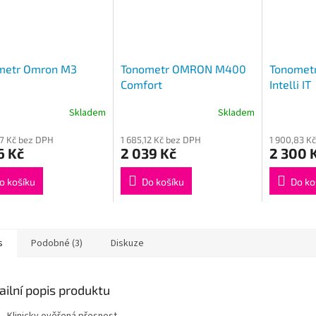
metr Omron M3
Tonometr OMRON M400
Tonomet
Comfort
Intelli IT
Skladem
Skladem
77 Kč bez DPH
1 685,12 Kč bez DPH
1 900,83 K
6 Kč
2 039 Kč
2 300 
o košíku
Do košíku
Do ko
s
Podobné (3)
Diskuze
ailní popis produktu
Klinicky ověřená přesnost