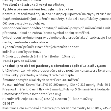
Prodloužená z
áruka 3 roky! na přístroj
Rychlé a přesné měření bez vyhrnutí rukávu
Kontrola utažení manžety -(Ikona na displeji) upozorní na chyby vzniklé
(např. nedostatečným) utažením manžety. Zobrazí-li se příslušný symbol 
OK jsou výsledky spolehlivé.
Vyhodnocení nevhodného pohybu při měření -pohyb při měření může mít v
přesnost. Pokud se zobrazí tento symbol opakujte měření.
Vyhodnocení arytmie (nepravidelného pulsu-srdeční akce) -zobrazuje-li s
často, uvědomte svého lékaře.
Týdenní ranní průměr z naměřených ranních hodnot
Indikátor ranní hypertenze
Průměr z posledních 2-3 měření (během 10 minut)
Paměť pro 60 měření
Vhodné i pro obézní pacienty s obvodem zápěstí 13,5 až 21,5cm
U těhotných žen výrobce doporučuje před použitím konzultaci s lékařem.
Extra velký, přehledný a čitelný 3.řádkový displej
Životnost nových alkalických baterií cca 300 měření
Rozsah měření: Krevní tlak SYS 60-260 mmHg, DIA 40-215 mmHg, Puls 40-1
Přesnost měření: Krevní tlak +/- 3 mmHg, Puls +/- 5 % naměřené hodnoty
Hmotnost: přístroje bez baterií cca 86 g
Rozměr přístroje: cca 93 (Š) x 62 (V) x 20 mm (H) -bez manžety
CE 0197
Klasifikace dle evropské směrnice pro zdrav.prostředky MDR 2017/745 -tří