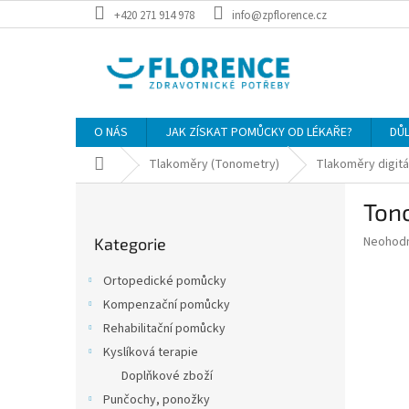
Přejít
+420 271 914 978
info@zpflorence.cz
na
obsah
O NÁS
JAK ZÍSKAT POMŮCKY OD LÉKAŘE?
DŮ
Domů
Tlakoměry (Tonometry)
Tlakoměry digitá
P
Ton
o
Přeskočit
s
Průměr
Neohod
Kategorie
kategorie
t
hodnoce
r
produkt
Ortopedické pomůcky
a
je
Kompenzační pomůcky
0,0
n
z
Rehabilitační pomůcky
n
5
í
Kyslíková terapie
hvězdič
p
Doplňkové zboží
a
Punčochy, ponožky