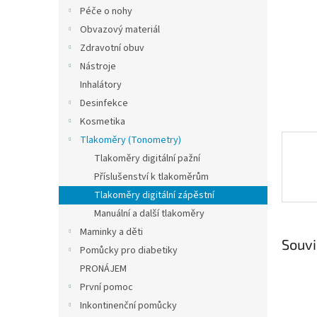
n
Péče o nohy
e
Obvazový materiál
l
Zdravotní obuv
Nástroje
Inhalátory
Desinfekce
Kosmetika
Tlakoměry (Tonometry)
Tlakoměry digitální pažní
Příslušenství k tlakoměrům
Tlakoměry digitální zápěstní
Manuální a další tlakoměry
Maminky a děti
Souvi
Pomůcky pro diabetiky
PRONÁJEM
První pomoc
Inkontinenční pomůcky