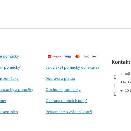
ké pomůcky
Kontakt
ní pomůcky
Jak získat pomůcky od lékaře?
info
@
ční pomůcky
Doprava a platba
+420 
punčochy a ponožky
Obchodní podmínky
+420 
obuv
Ochrana osobních údajů
dravotních
Reklamace a vrácení zboží