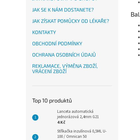
JAK SE K NÁM DOSTANETE?
Bal
JAK ZÍSKAT POMŮCKY OD LÉKAŘE?
KONTAKTY
OBCHODNÍ PODMÍNKY
OCHRANA OSOBNÍCH ÚDAJŮ
REKLAMACE, VÝMĚNA ZBOŽÍ,
VRÁCENÍ ZBOŽÍ
Top 10 produktů
Lanceta automatická
jednorázová 2,4mm G21
4 Kč
Stříkačka inzulínová 0,5ML U-
100 / Omnican 50