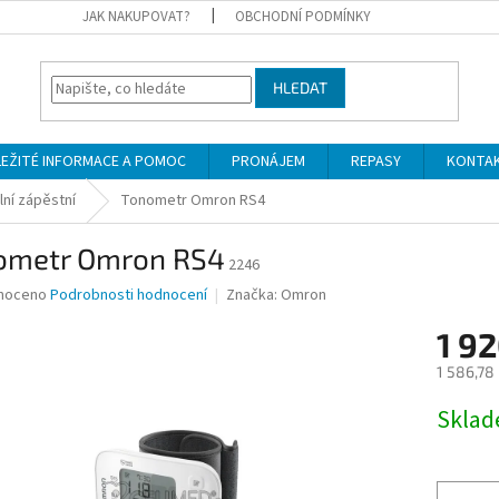
JAK NAKUPOVAT?
OBCHODNÍ PODMÍNKY
HLEDAT
LEŽITÉ INFORMACE A POMOC
PRONÁJEM
REPASY
KONTA
lní zápěstní
Tonometr Omron RS4
ometr Omron RS4
2246
né
noceno
Podrobnosti hodnocení
Značka:
Omron
ní
1 92
u
1 586,78
Měrná
Skla
cena:
ek.