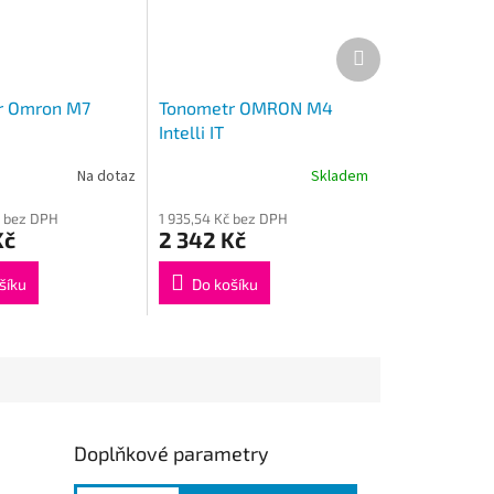
Další
produkt
r Omron M7
Tonometr OMRON M4
Intelli IT
Na dotaz
Skladem
č bez DPH
1 935,54 Kč bez DPH
Kč
2 342 Kč
šíku
Do košíku
Doplňkové parametry