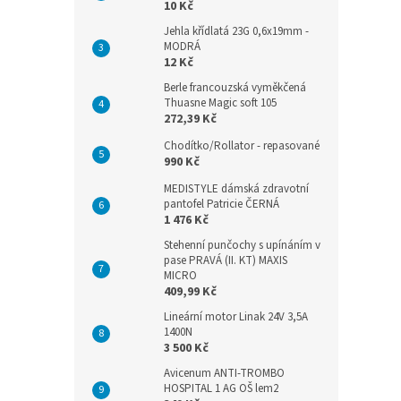
10 Kč
Jehla křídlatá 23G 0,6x19mm -
MODRÁ
12 Kč
Berle francouzská vyměkčená
Thuasne Magic soft 105
272,39 Kč
Chodítko/Rollator - repasované
990 Kč
MEDISTYLE dámská zdravotní
pantofel Patricie ČERNÁ
1 476 Kč
Stehenní punčochy s upínáním v
pase PRAVÁ (II. KT) MAXIS
MICRO
409,99 Kč
Lineární motor Linak 24V 3,5A
1400N
3 500 Kč
Avicenum ANTI-TROMBO
HOSPITAL 1 AG OŠ lem2