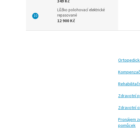
349 Kč
Lůžko polohovací elektrické
repasované
12 900 Kč
Z
á
p
a
t
Ortopedic
í
Kompenzač
Rehabilita
Zdravotní 
Zdravotní 
Pronájem z
pomůcek