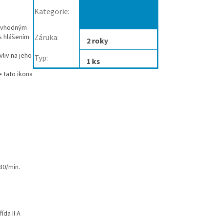
Tonometry
Kategorie
:
digitální zápěstní
 nevhodným
s hlášením
Záruka
:
2 roky
liv na jeho
Typ
:
1 ks
e tato ikona
80/min.
da II A