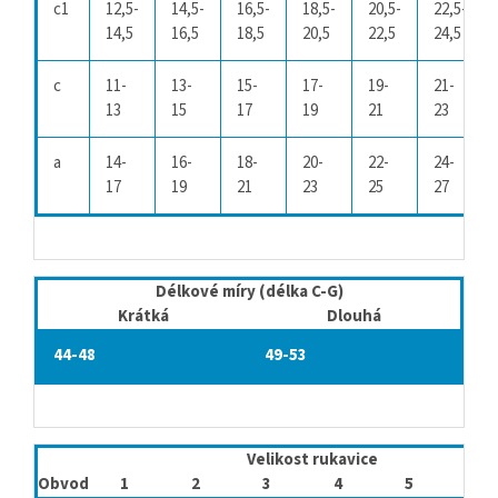
c1
12,5-
14,5-
16,5-
18,5-
20,5-
22,5-
14,5
16,5
18,5
20,5
22,5
24,5
c
11-
13-
15-
17-
19-
21-
13
15
17
19
21
23
a
14-
16-
18-
20-
22-
24-
17
19
21
23
25
27
Délkové míry (délka C-G)
Krátká
Dlouhá
44-48
49-53
Velikost rukavice
Obvod
1
2
3
4
5
6