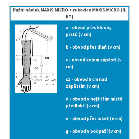
Pažní návlek MAXIS MICRO + rukavice MAXIS MICRO (II.
KT)
a - obvod přes klouby
prstů (v cm)
b - obvod přes dlaň (v cm)
c - obvod kolem zápěstí (v
cm)
c1 - obvod 5 cm nad
zápěstím (v cm)
d - obvod v nejširším místě
předloktí (v cm)
e - obvod přes loket (v cm)
g - obvod v podpaží (v cm)