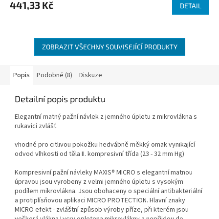
441,33 Kč
DETAIL
ZOBRAZIT VŠECHNY SOUVISEJÍCÍ PRODUKTY
Popis
Podobné (8)
Diskuze
Detailní popis produktu
Elegantní matný pažní návlek z jemného úpletu z mikrovlákna s
rukavicí zvlášť
vhodné pro citlivou pokožku hedvábně měkký omak vynikající
odvod vlhkosti od těla II. kompresivní třída (23 - 32 mm Hg)
Kompresivní pažní návleky MAXIS® MICRO s elegantní matnou
úpravou jsou vyrobeny z velmi jemného úpletu s vysokým
podílem mikrovlákna. Jsou obohaceny o speciální antibakteriální
a protiplísňovou aplikaci MICRO PROTECTION. Hlavní znaky
MICRO efekt - zvláštní způsob výroby příze, při kterém jsou