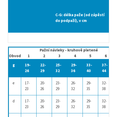
C-G: délka paže (od zápěstí
do podpaží), v cm
Pažní návleky - kruhově pletené
Obvod
1
2
3
4
5
6
g
19-
22-
25-
29-
33-
37-
26
29
32
36
40
44
e
17-
20-
23-
26-
29-
32-
23
26
29
32
35
38
d
17-
20-
23-
26-
29-
32-
23
26
29
32
35
38