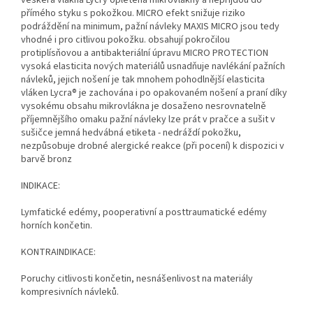
veškerá vlákna Lycry opletena mikrovlákny a nepřijdou do
přímého styku s pokožkou. MICRO efekt snižuje riziko
podráždění na minimum, pažní návleky MAXIS MICRO jsou tedy
vhodné i pro citlivou pokožku. obsahují pokročilou
protiplísňovou a antibakteriální úpravu MICRO PROTECTION
vysoká elasticita nových materiálů usnadňuje navlékání pažních
návleků, jejich nošení je tak mnohem pohodlnější elasticita
vláken Lycra® je zachována i po opakovaném nošení a praní díky
vysokému obsahu mikrovlákna je dosaženo nesrovnatelně
příjemnějšího omaku pažní návleky lze prát v pračce a sušit v
sušičce jemná hedvábná etiketa - nedráždí pokožku,
nezpůsobuje drobné alergické reakce (při pocení) k dispozici v
barvě bronz
INDIKACE:
Lymfatické edémy, pooperativní a posttraumatické edémy
horních končetin.
KONTRAINDIKACE:
Poruchy citlivosti končetin, nesnášenlivost na materiály
kompresivních návleků.