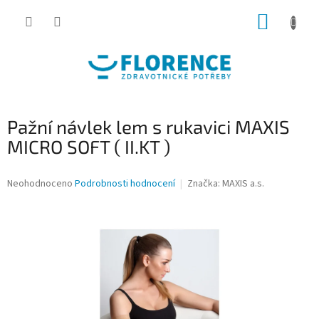
Přejít
NÁKUP
na
obsah
KOŠÍK
Pažní návlek lem s rukavici MAXIS
MICRO SOFT ( II.KT )
Průměrné
Neohodnoceno
Podrobnosti hodnocení
Značka:
MAXIS a.s.
hodnocení
produktu
je
0,0
z
5
hvězdiček.