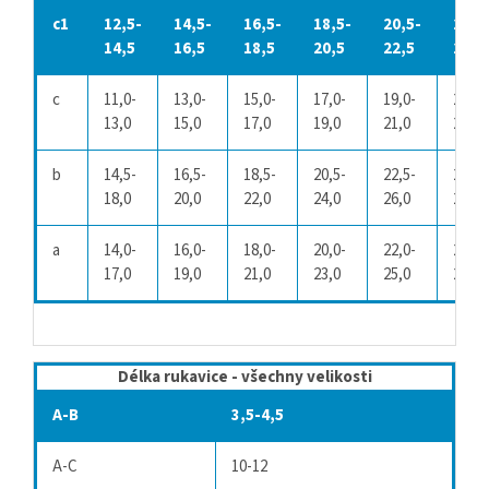
c1
12,5-
14,5-
16,5-
18,5-
20,5-
22,5
14,5
16,5
18,5
20,5
22,5
24,5
c
11,0-
13,0-
15,0-
17,0-
19,0-
21,0-
13,0
15,0
17,0
19,0
21,0
23,0
b
14,5-
16,5-
18,5-
20,5-
22,5-
24,5-
18,0
20,0
22,0
24,0
26,0
28,0
a
14,0-
16,0-
18,0-
20,0-
22,0-
24,0-
17,0
19,0
21,0
23,0
25,0
27,0
Délka rukavice - všechny velikosti
A-B
3,5-4,5
A-C
10-12