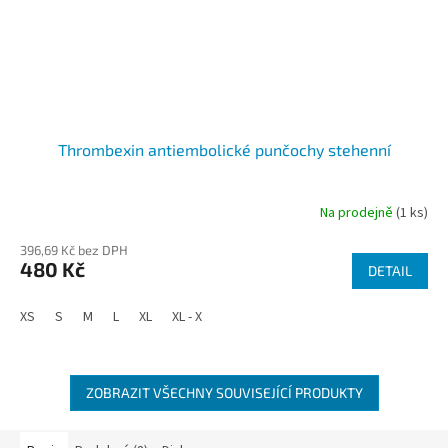
Thrombexin antiembolické punčochy stehenní
Na prodejně
(1 ks)
Průměrné
hodnocení
396,69 Kč bez DPH
produktu
480 Kč
je
DETAIL
4,9
z
XS
S
M
L
XL
XL - X
5
hvězdiček.
ZOBRAZIT VŠECHNY SOUVISEJÍCÍ PRODUKTY