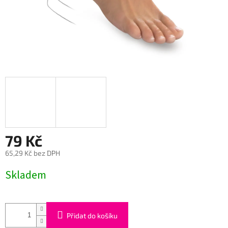
79 Kč
65,29 Kč bez DPH
Měrná
Skladem
cena:
Přidat do košíku