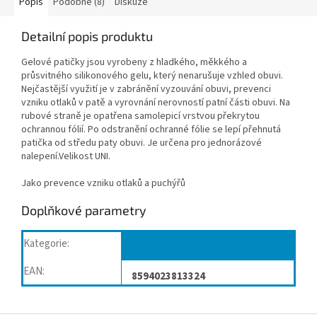
Popis
Podobné (8)
Diskuze
Detailní popis produktu
Gelové patičky jsou vyrobeny z hladkého, měkkého a
průsvitného silikonového gelu, který nenarušuje vzhled obuvi.
Nejčastější využití je v zabránění vyzouvání obuvi, prevenci
vzniku otlaků v patě a vyrovnání nerovností patní části obuvi. Na
rubové straně je opatřena samolepicí vrstvou překrytou
ochrannou fólií. Po odstranění ochranné fólie se lepí přehnutá
patička od středu paty obuvi. Je určena pro jednorázové
nalepení.Velikost UNI.
Jako prevence vzniku otlaků a puchýřů
Doplňkové parametry
Kategorie
:
Péče o nohy
EAN
:
8594023813324