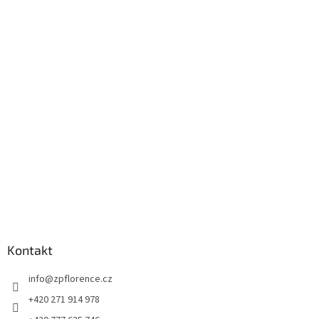
Z
á
p
a
t
í
Kontakt
info
@
zpflorence.cz
+420 271 914 978