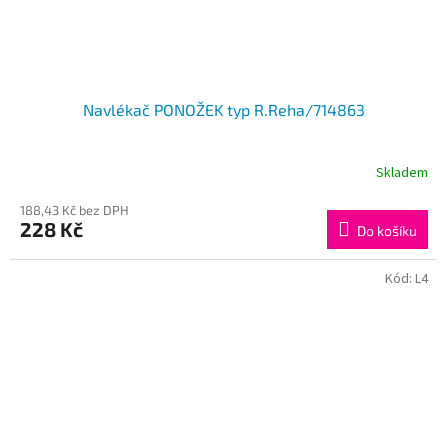
Navlékač PONOŽEK typ R.Reha/714863
Skladem
188,43 Kč bez DPH
228 Kč
Do košíku
Kód:
L4