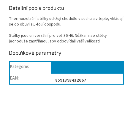
Detailní popis produktu
Thermoizolační stélky udržují chodidlo v suchu a v teple, vkládají
se do obuvi alu-folií dospodu.
Stélky jsou univerzální pro vel. 36-46. Nůžkami se stélky
jednoduše zastřihnou, aby odpovídali Vaší velikosti.
Doplňkové parametry
Kategorie
:
Péče o nohy
EAN
:
8591393432667
Z
á
p
a
t
í