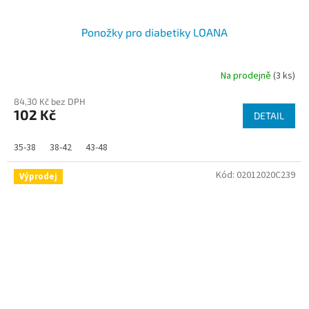
Ponožky pro diabetiky LOANA
Na prodejně
(3 ks)
84,30 Kč bez DPH
102 Kč
DETAIL
35-38
38-42
43-48
Kód:
02012020C239
Výprodej