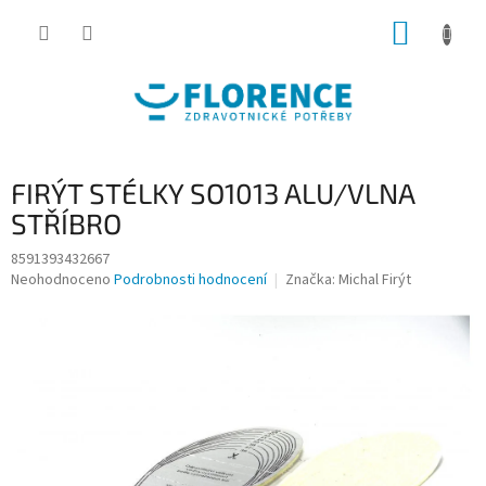
Přejít
NÁKUP
na
obsah
KOŠÍK
FIRÝT STÉLKY SO1013 ALU/VLNA
STŘÍBRO
8591393432667
Průměrné
Neohodnoceno
Podrobnosti hodnocení
Značka:
Michal Firýt
hodnocení
produktu
je
0,0
z
5
hvězdiček.