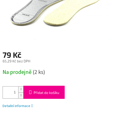
79 Kč
65,29 Kč bez DPH
Měrná
Na prodejně
(2 ks)
cena:
Přidat do košíku
Detailní informace