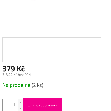
379 Kč
313,22 Kč bez DPH
Měrná
Na prodejně
(2 ks)
cena:
Přidat do košíku