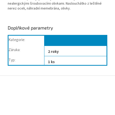
nealergickými šroubovacími olivkami. Naslouchátko z leštěné
nerez oceli, náhradní memebrána, olivky.
Doplňkové parametry
Kategorie
:
Fonendoskopy
Záruka
:
2 roky
Typ
:
1 ks
Z
á
p
a
t
í