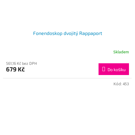
Fonendoskop dvojitý Rappaport
Skladem
561,16 Kč bez DPH
679 Kč
Do košíku
Kód:
453