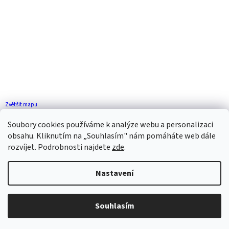
Zvětšit mapu
Jak se k nám dostanete?
Soubory cookies používáme k analýze webu a personalizaci
obsahu. Kliknutím na „Souhlasím" nám pomáháte web dále
rozvíjet. Podrobnosti najdete
zde
.
Nastavení
Vytvořil Shoptet
Souhlasím
Copyright 2026
ZP FLORENCE
. Všechna práva vyhrazena.