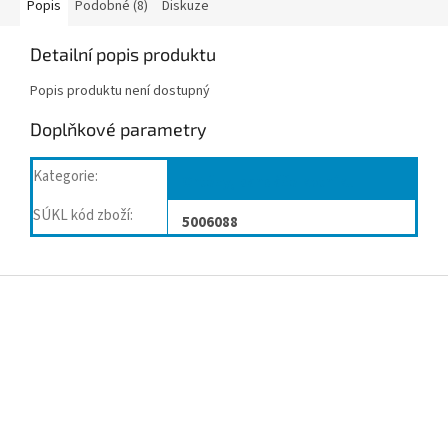
Popis
Podobné (8)
Diskuze
Detailní popis produktu
Popis produktu není dostupný
Doplňkové parametry
Kategorie
:
Ortézy, bandáže kotníku
SÚKL kód zboží
:
5006088
Z
á
p
a
t
í