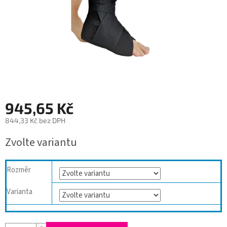
945,65 Kč
844,33 Kč bez DPH
Měrná
Zvolte variantu
cena:
Rozměr
Varianta