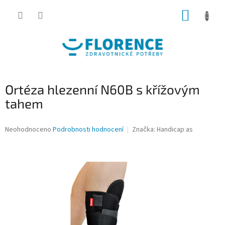
Přejít
NÁKUP
na
obsah
KOŠÍK
Ortéza hlezenní N60B s křížovým
tahem
Průměrné
Neohodnoceno
Podrobnosti hodnocení
Značka:
Handicap as
hodnocení
produktu
je
0,0
z
5
hvězdiček.