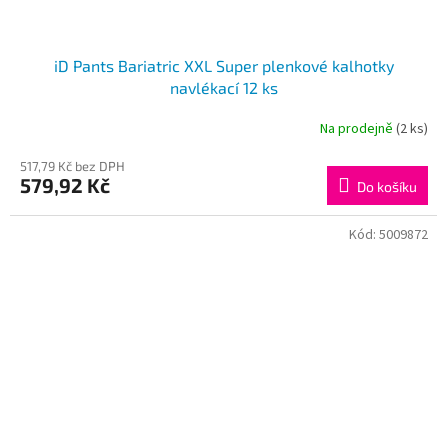
iD Pants Bariatric XXL Super plenkové kalhotky
navlékací 12 ks
Na prodejně
(2 ks)
517,79 Kč bez DPH
579,92 Kč
Do košíku
Kód:
5009872