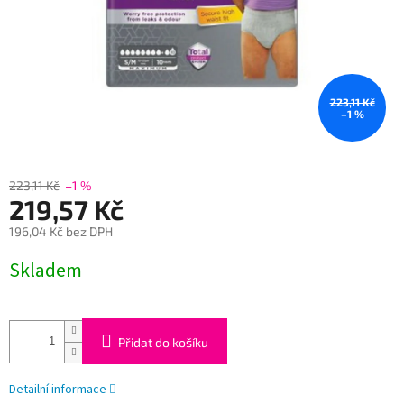
223,11 Kč
–1 %
223,11 Kč
–1 %
219,57 Kč
196,04 Kč bez DPH
Měrná
Skladem
cena:
Přidat do košíku
Detailní informace