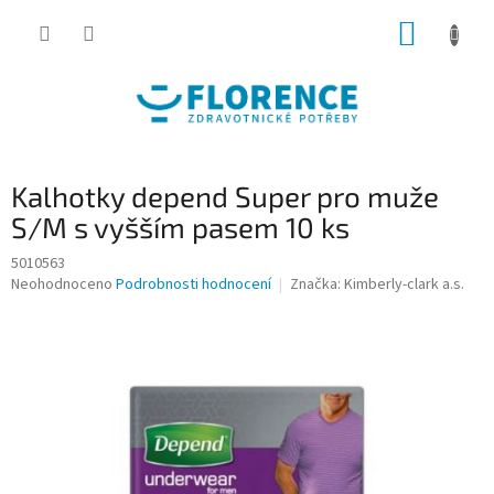
Přejít
NÁKUP
na
obsah
KOŠÍK
Kalhotky depend Super pro muže
S/M s vyšším pasem 10 ks
5010563
Průměrné
Neohodnoceno
Podrobnosti hodnocení
Značka:
Kimberly-clark a.s.
hodnocení
produktu
je
0,0
z
5
hvězdiček.