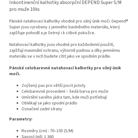
Inkontinenční kalhotky absorpční DEPEND Super S/M
pro muže 10ks
Pánské natahovací kalhotky vhodné pro silný únik moči. Depend®
Super jsou vyrobeny z jemného bavlněného materiálu, který
zajišťuje pohodlí a je šetrný i k citlivé pokožce.
Natahovací kalhotky jsou vhodné pro každodenní použití,
zajišťují maximální ochranu, výborně padnou a díky jemnému
materiálu se v nich budete cítit jako ve spodním prádle.
Pánské celobarevné natahovací kalhotky pro silný únik
moči.
Zvýšený pas pro větší pocit jistoty
Celobarevné provedení – šedá barva pro muže
Umístění savého jádra tam, kde muži potřebují
Oblékají se jako spodní prádlo
Označení zadní strany
Parametry:
Rozměry (cm) : 70–105 (S/M)
Savost (ml): 1 360