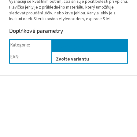
Vyznačují se kvalitním ostřím, což snižuje pocit bolesti při vpichu.
Hlavička jehly je z průhledného materiálu, který umožňuje
sledovat proudění léčiv, nebo krve jehlou. Kanyla jehly je z
kvalitní oceli. Sterilizováno etylenoxidem, expirace 5 let.
Doplňkové parametry
Kategorie
:
Injekční jehly
EAN
:
Zvolte variantu
Z
á
p
a
t
í