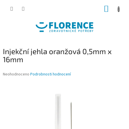
Přejít
NÁKUP
na
obsah
KOŠÍK
Injekční jehla oranžová 0,5mm x
16mm
Průměrné
Neohodnoceno
Podrobnosti hodnocení
hodnocení
produktu
je
0,0
z
5
hvězdiček.