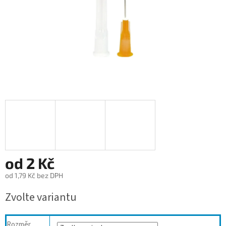
od
2 Kč
od
1,79 Kč
bez DPH
Měrná
Zvolte variantu
cena:
Rozměr